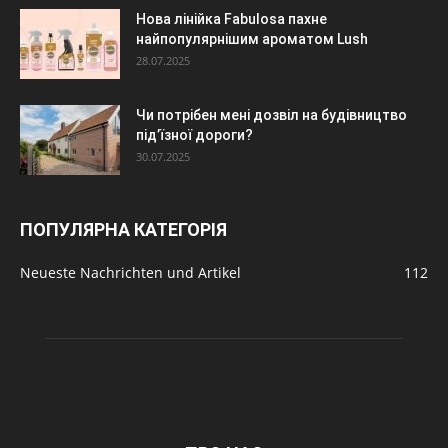
Нова лінійка Fabulosa пахне
найпопулярнішим ароматом Lush
28.07.2025
Чи потрібен мені дозвіл на будівництво
під’їзної дороги?
30.07.2025
ПОПУЛЯРНА КАТЕГОРІЯ
Neueste Nachrichten und Artikel
112