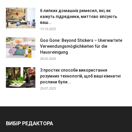
6 липких домашніх ремесел, які, як
кажуть підрядники, миттєво зіпсують
ваш...
13.10.2025
Goo Gone: Beyond Stickers – Unerwartete
Verwendungsmöglichkeiten für die
Hausreinigung
28.02.2026
3 простих способи використання
розумних технологій, щоб ваші кімнатні
рослини були...
29.07.2025
ВИБІР РЕДАКТОРА