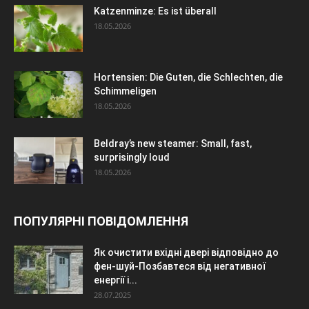
Katzenminze: Es ist überall
18.05.2026
Hortensien: Die Guten, die Schlechten, die
Schimmeligen
18.05.2026
Beldray’s new steamer: Small, fast,
surprisingly loud
18.05.2026
ПОПУЛЯРНІ ПОВІДОМЛЕННЯ
Як очистити вхідні двері відповідно до
фен-шуй-Позбавтеся від негативної
енергії і...
28.07.2025