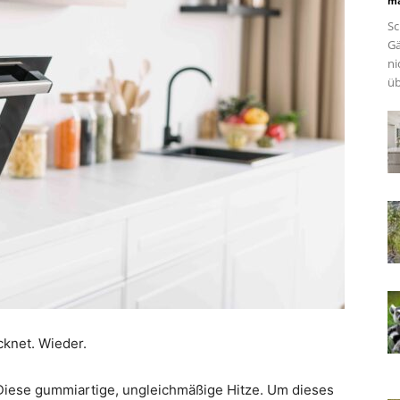
ma
Sc
Gä
ni
üb
cknet. Wieder.
 Diese gummiartige, ungleichmäßige Hitze. Um dieses