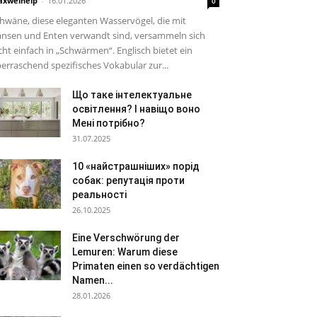
xwelhelp
-
16.01.2026
0
hwäne, diese eleganten Wasservögel, die mit
nsen und Enten verwandt sind, versammeln sich
cht einfach in „Schwärmen“. Englisch bietet ein
erraschend spezifisches Vokabular zur...
Що таке інтелектуальне
освітлення? І навіщо воно
Мені потрібно?
31.07.2025
10 «найстрашніших» порід
собак: репутація проти
реальності
26.10.2025
Eine Verschwörung der
Lemuren: Warum diese
Primaten einen so verdächtigen
Namen...
28.01.2026