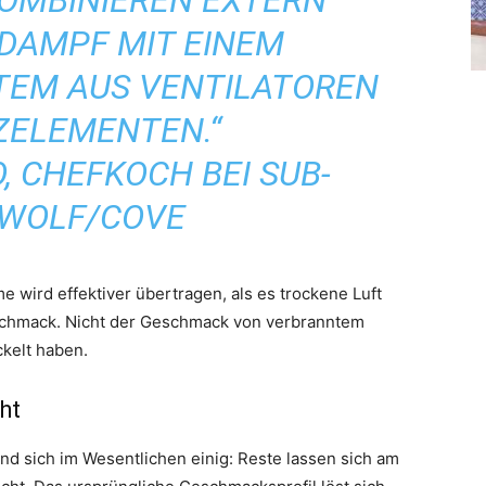
OMBINIEREN EXTERN
DAMPF MIT EINEM
TEM AUS VENTILATOREN
ZELEMENTEN.“
, CHEFKOCH BEI SUB-
/WOLF/COVE
wird effektiver übertragen, als es trockene Luft
Geschmack. Nicht der Geschmack von verbranntem
ckelt haben.
ht
d sich im Wesentlichen einig: Reste lassen sich am