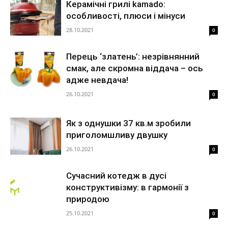
Керамічні грилі kamado:
особливості, плюси і мінуси
28.10.2021
0
Перець ‘златень’: незрівнянний
смак, але скромна віддача – ось
адже невдача!
26.10.2021
0
Як з однушки 37 кв.м зробили
приголомшливу двушку
26.10.2021
0
Сучасний котедж в дусі
конструктивізму: в гармонії з
природою
25.10.2021
0