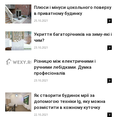
Плюси і мінуси цокольного поверху
в приватному будинку
25.10.2021
0
Укриття багаторічників на зиму-які і
чим?
23.10.2021
0
Різницю між електричними і
ручними лебідками. Думка
професіоналів
23.10.2021
0
Як створити будинок мрії за
допомогою техніки lg, яку можна
розмістити в кожному куточку
22.10.2021
0