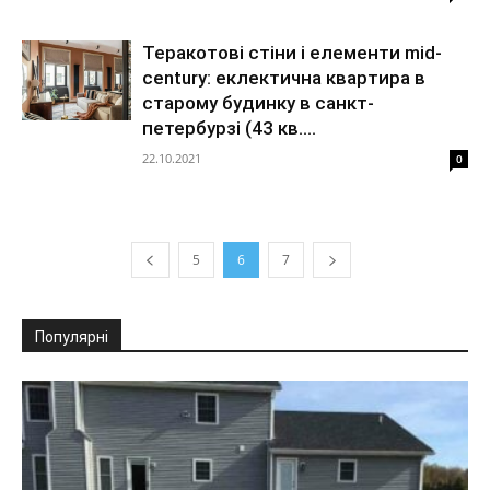
Теракотові стіни і елементи mid-
century: еклектична квартира в
старому будинку в санкт-
петербурзі (43 кв....
22.10.2021
0
5
6
7
Популярні