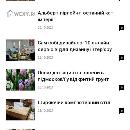
Альберт пірпойнт-останній кат
імперії
29.10.2021
0
Сам собі дизайнер: 10 онлайн-
сервісів для дизайну інтер’єру
28.10.2021
0
Посадка гіацинтів восени в
підмосков’ї у відкритий грунт
28.10.2021
0
Ширяючий комп’ютерний стіл
28.10.2021
0