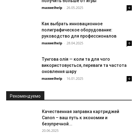
получить больше от игры
maxwelhelp
-
26.05.2025
0
Как выбрать инновационное
полиграфическое оборудование:
руководство для профессионалов
maxwelhelp
-
28.04.2025
0
Тунгова олія — коли та для чого
використовується, переваги та частота
оновлення шару
maxwelhelp
-
16.01.2025
0
Рекомендуемо
Качественная заправка картриджей
Canon – ваш путь к экономии и
безупречной...
20.06.2025