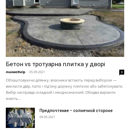
Бетон vs тротуарна плитка у дворі
maxwelhelp
-
05.09.2021
0
Облаштовуючи ділянку, власники встають перед вибором —
викласти двір, патіо і під'їзну доріжку плиткою або забетонувати.
Вибір насправді складний і неоднозначний. Обидва варіанти
мають...
Предпочтение – солнечной стороне
09.09.2021