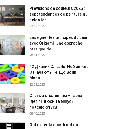
Prévisions de couleurs 2026 :
sept tendances de peinture qui,
selon les...
23.12.2025
Enseigner les principes du Lean
avec Origami : une approche
pratique de...
20.11.2025
12 Дивних Слів, Які Не Завжди
Означають Те, Що Вони
Мали...
12.09.2025
Стать з опаленням – гарна
ідея? Плюси та мінуси
пояснюються
08.10.2025
Optimiser la construction