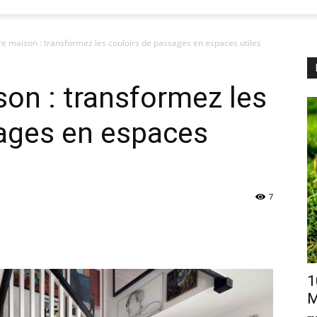
re maison : transformez les couloirs de passages en espaces utiles
son : transformez les
sages en espaces
7
1
M