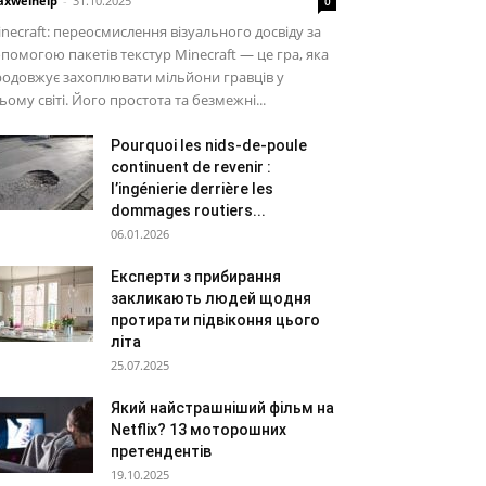
xwelhelp
-
31.10.2025
0
necraft: переосмислення візуального досвіду за
помогою пакетів текстур Minecraft — це гра, яка
одовжує захоплювати мільйони гравців у
ьому світі. Його простота та безмежні...
Pourquoi les nids-de-poule
continuent de revenir :
l’ingénierie derrière les
dommages routiers...
06.01.2026
Експерти з прибирання
закликають людей щодня
протирати підвіконня цього
літа
25.07.2025
Який найстрашніший фільм на
Netflix? 13 моторошних
претендентів
19.10.2025