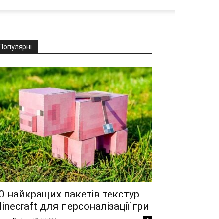
Популярні
0 найкращих пакетів текстур
inecraft для персоналізації гри