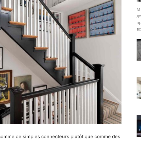
ma
Mi
до
пр
вс
és comme de simples connecteurs plutôt que comme des