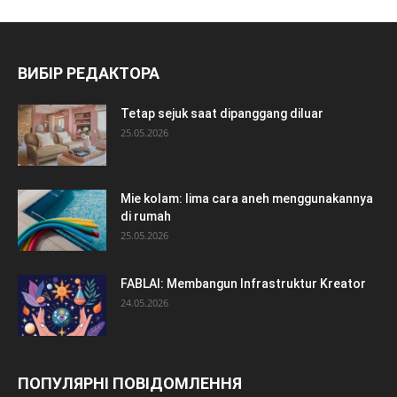
ВИБІР РЕДАКТОРА
Tetap sejuk saat dipanggang diluar
25.05.2026
Mie kolam: lima cara aneh menggunakannya
di rumah
25.05.2026
FABLAI: Membangun Infrastruktur Kreator
24.05.2026
ПОПУЛЯРНІ ПОВІДОМЛЕННЯ