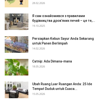
28.02.2026
Я сам ознайомився з правилами
будівництва дров’яних печей – це те,...
19.10.2025
Persiapkan Kebun Sayur Anda Sekarang
untuk Panen Berlimpah
14.02.2026
Catnip: Ada Dimana-mana
18.05.2026
Ubah Ruang Luar Ruangan Anda: 25 Ide
Tempat Duduk untuk Cuaca...
15.05.2026