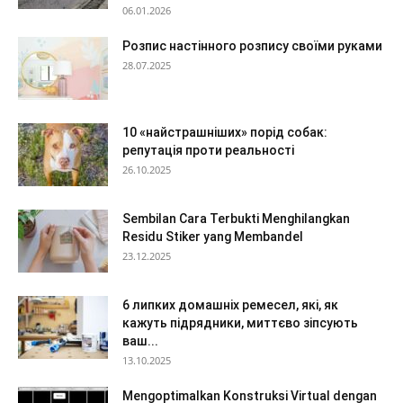
06.01.2026
Розпис настінного розпису своїми руками
28.07.2025
10 «найстрашніших» порід собак:
репутація проти реальності
26.10.2025
Sembilan Cara Terbukti Menghilangkan
Residu Stiker yang Membandel
23.12.2025
6 липких домашніх ремесел, які, як
кажуть підрядники, миттєво зіпсують
ваш...
13.10.2025
Mengoptimalkan Konstruksi Virtual dengan