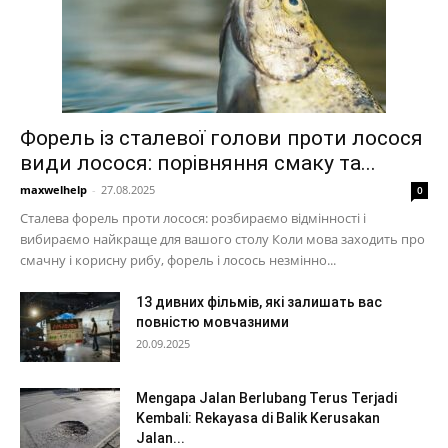
Форель із сталевої голови проти лосося
види лосося: порівняння смаку та...
maxwelhelp
-
27.08.2025
0
Сталева форель проти лосося: розбираємо відмінності і
вибираємо найкраще для вашого столу Коли мова заходить про
смачну і корисну рибу, форель і лосось незмінно...
13 дивних фільмів, які залишать вас
повністю мовчазними
20.09.2025
Mengapa Jalan Berlubang Terus Terjadi
Kembali: Rekayasa di Balik Kerusakan
Jalan...