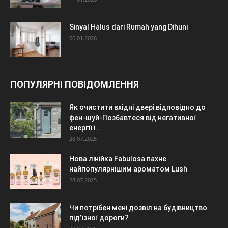
Sinyal Halus dari Rumah yang Dihuni
06.01.2026
ПОПУЛЯРНІ ПОВІДОМЛЕННЯ
Як очистити вхідні двері відповідно до
фен-шуй-Позбавтеся від негативної
енергії і...
28.07.2025
Нова лінійка Fabulosa пахне
найпопулярнішим ароматом Lush
28.07.2025
Чи потрібен мені дозвіл на будівництво
під’їзної дороги?