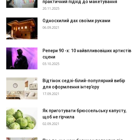
практичний підхід до макетування
20.11.2025
Односхилий дах своїми руками
06.09.2021
Репери 90 -х: 10 найвпливовіших артистів
сцени
03.10.2025
Відтінок седзі-білий-популярний вибір
для оформлення інтер’єру
17.09.2021
Як приготувати брюссельську капусту,
щоб не гірчила
02.09.2021