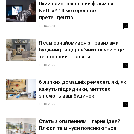
Який найстрашніший фільм на
Netflix? 13 моторошних
претендентів
19.10.2025
0
Я сам ознайомився з правилами
будівництва дров’яних печей – це
те, що повинні знати...
19.10.2025
0
6 липких домашніх ремесел, які, як
кажуть підрядники, миттєво
зіпсують ваш будинок
13.10.2025
0
Стать з опаленням – гарна ідея?
Плюси та мінуси пояснюються