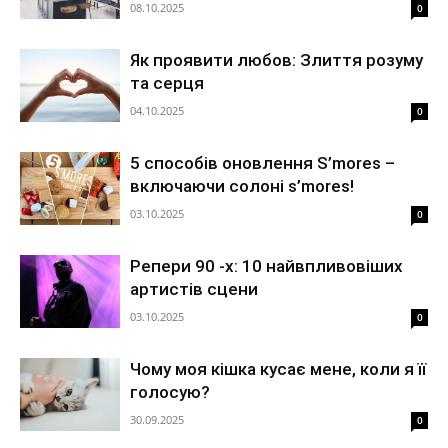
08.10.2025
0
Як проявити любов: Злиття розуму
та серця
04.10.2025
0
5 способів оновлення S’mores –
включаючи солоні s’mores!
03.10.2025
0
Репери 90 -х: 10 найвпливовіших
артистів сцени
03.10.2025
0
Чому моя кішка кусає мене, коли я її
голосую?
30.09.2025
0