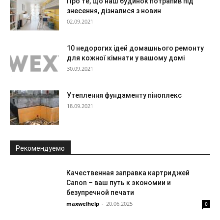
Про те, що наш будинок потрапив під
знесення, дізналися з новин
02.09.2021
10 недорогих ідей домашнього ремонту
для кожної кімнати у вашому домі
30.09.2021
Утеплення фундаменту піноплекс
18.09.2021
Рекомендуемо
Качественная заправка картриджей
Canon – ваш путь к экономии и
безупречной печати
maxwelhelp
-
20.06.2025
0