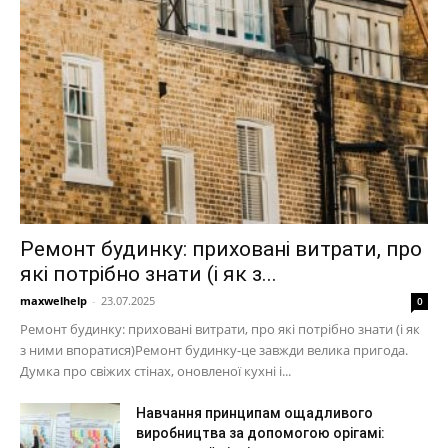
Ремонт будинку: приховані витрати, про
які потрібно знати (і як з...
maxwelhelp
-
23.07.2025
0
Ремонт будинку: приховані витрати, про які потрібно знати (і як
з ними впоратися)Ремонт будинку-це завжди велика пригода.
Думка про свіжих стінах, оновленої кухні і...
Навчання принципам ощадливого
виробництва за допомогою орігамі: