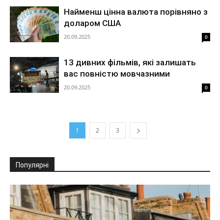
Найменш цінна валюта порівняно з
доларом США
20.09.2025
0
13 дивних фільмів, які залишать
вас повністю мовчазними
20.09.2025
0
1
2
3
Популярні