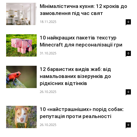
Мінімалістична кухня: 12 кроків до
замовлення під час свят
18.11.2025
0
10 найкращих пакетів текстур
Minecraft для персоналізації гри
31.10.2025
0
12 барвистих видів жаб: від
намальованих візерунків до
рідкісних відтінків
26.10.2025
0
10 «найстрашніших» порід собак:
репутація проти реальності
26.10.2025
0