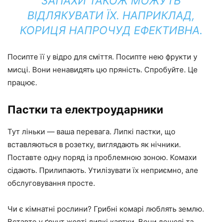
ЗАПАХИ ТАКОЖ МОЖУТЬ
ВІДЛЯКУВАТИ ЇХ. НАПРИКЛАД,
КОРИЦЯ НАПРОЧУД ЕФЕКТИВНА.
Посипте її у відро для сміття. Посипте нею фрукти у
мисці. Вони ненавидять цю пряність. Спробуйте. Це
працює.
Пастки та електроударники
Тут ліньки — ваша перевага. Липкі пастки, що
вставляються в розетку, виглядають як нічники.
Поставте одну поряд із проблемною зоною. Комахи
сідають. Прилипають. Утилізувати їх неприємно, але
обслуговування просте.
Чи є кімнатні рослини? Грибні комарі люблять землю.
Вставте у ґрунт жовті липкі картки. Вони дешеві та