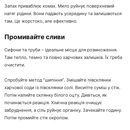
Запах приваблює комах. Мило руйнує поверхневий
натяг рідини. Вони падають усередину та залишаються
там. Це жорстоко, але ефективно.
Промивайте сливи
Сифони та труби – ідеальне місце для розмноження.
Там тепло, темно та повно харчових залишків. Їх треба
очистити.
Спробуйте метод “шипіння”. Змішайте півсклянки
харчової соди із півсклянки солі. Висипте суміш у стік.
Потім налийте склянку білого оцту. Дивіться, як
починається реакція. Хімічна реакція очищує
забруднення, а сіль руйнує органіку. Зачекайте годину.
Потім промийте стік окропом.