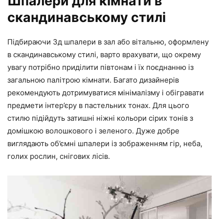
Шпалери для кімнати в
скандинавському стилі
Підбираючи 3д шпалери в зал або вітальню, оформлену
в скандинавському стилі, варто врахувати, що окрему
увагу потрібно приділити півтонам і їх поєднанню із
загальною палітрою кімнати. Багато дизайнерів
рекомендують дотримуватися мінімалізму і обігравати
предмети інтер’єру в пастельних тонах. Для цього
стилю підійдуть затишні ніжні кольори сірих тонів з
домішкою волошкового і зеленого. Дуже добре
виглядають об’ємні шпалери із зображенням гір, неба,
голих рослин, снігових лісів.