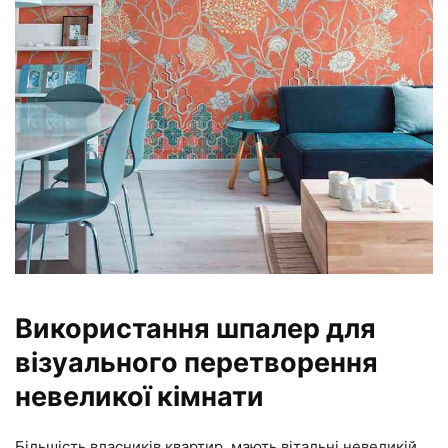
Використання шпалер для
візуального перетворення
невеликої кімнати
Більшість власників квартир, мають вітальні невеликій