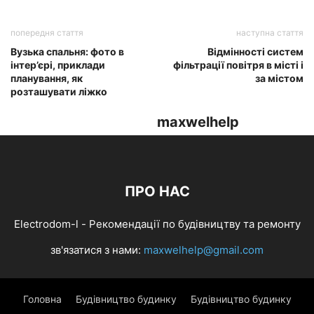
попередня стаття
наступна стаття
Вузька спальня: фото в
Відмінності систем
інтер’єрі, приклади
фільтрації повітря в місті і
планування, як
за містом
розташувати ліжко
maxwelhelp
ПРО НАС
Electrodom-l - Рекомендації по будівництву та ремонту
зв'язатися з нами:
maxwelhelp@gmail.com
Головна
Будівництво будинку
Будівництво будинку