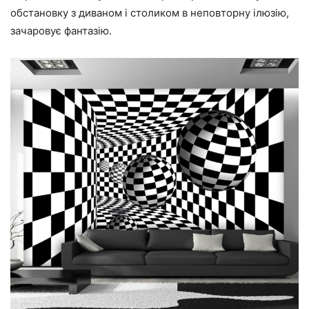
обстановку з диваном і столиком в неповторну ілюзію,
зачаровує фантазію.