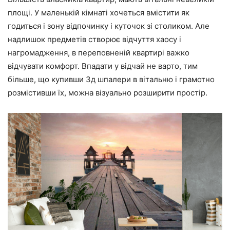
площі. У маленькій кімнаті хочеться вмістити як
годиться і зону відпочинку і куточок зі столиком. Але
надлишок предметів створює відчуття хаосу і
нагромадження, в переповненій квартирі важко
відчувати комфорт. Впадати у відчай не варто, тим
більше, що купивши 3д шпалери в вітальню і грамотно
розмістивши їх, можна візуально розширити простір.