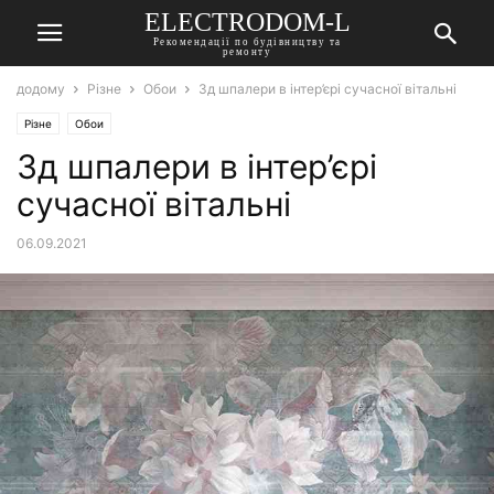
ELECTRODOM-L
Рекомендації по будівництву та
ремонту
додому
Різне
Обои
3д шпалери в інтер’єрі сучасної вітальні
Різне
Обои
3д шпалери в інтер’єрі
сучасної вітальні
06.09.2021