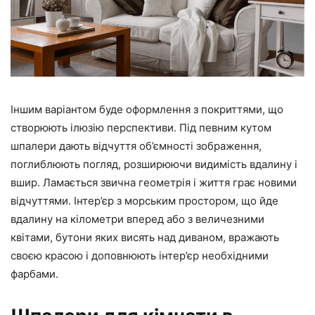
Іншим варіантом буде оформлення з покриттями, що
створюють ілюзію перспективи. Під певним кутом
шпалери дають відчуття об’ємності зображення,
поглиблюють погляд, розширюючи видимість вдалину і
вшир. Ламається звична геометрія і життя грає новими
відчуттями. Інтер’єр з морським простором, що йде
вдалину на кілометри вперед або з величезними
квітами, бутони яких висять над диваном, вражають
своєю красою і доповнюють інтер’єр необхідними
фарбами.