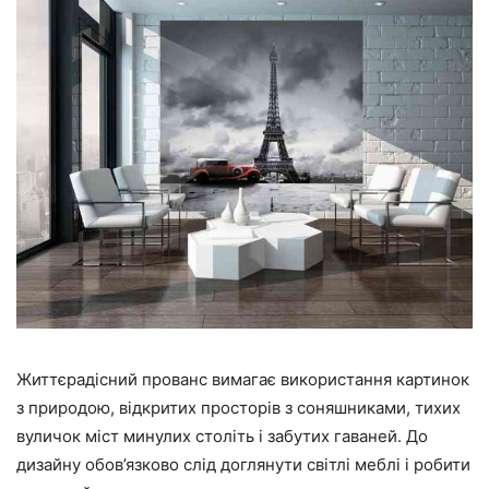
Життєрадісний прованс вимагає використання картинок
з природою, відкритих просторів з соняшниками, тихих
вуличок міст минулих століть і забутих гаваней. До
дизайну обов’язково слід доглянути світлі меблі і робити