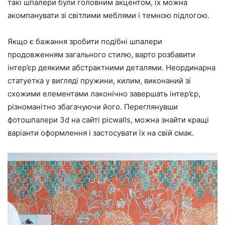
такі шпалери були головним акцентом, їх можна
акомпанувати зі світлими меблями і темною підлогою.
Якщо є бажання зробити подібні шпалери
продовженням загального стилю, варто розбавити
інтер’єр деякими абстрактними деталями. Неординарна
статуетка у вигляді пружини, килим, виконаний зі
схожими елементами лаконічно завершать інтер’єр,
різноманітно збагачуючи його. Переглянувши
фотошпалери 3d на сайті picwalls, можна знайти кращі
варіанти оформлення і застосувати їх на свій смак.