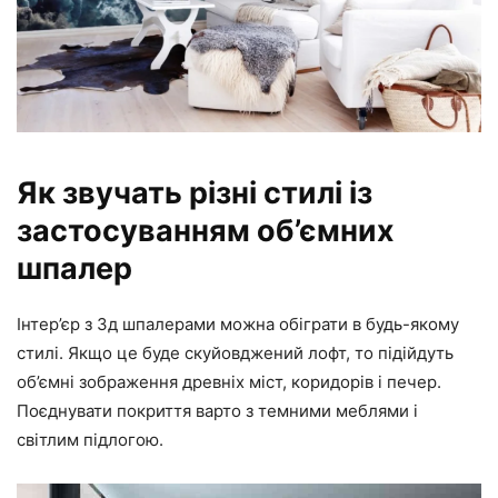
Як звучать різні стилі із
застосуванням об’ємних
шпалер
Інтер’єр з 3д шпалерами можна обіграти в будь-якому
стилі. Якщо це буде скуйовджений лофт, то підійдуть
об’ємні зображення древніх міст, коридорів і печер.
Поєднувати покриття варто з темними меблями і
світлим підлогою.