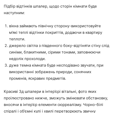
Підбір відтінків шпалер, щодо сторін кімнати буде
наступним:
вікна займають північну сторону-використовуйте
м’які теплі відтінки покриттів, додаючи в квартиру
теплоти.
джерело світла з південного боку-відтіняти стіну слід
синіми, блакитними, сірими тонами, заповнюючи
недолік прохолоди.
дуже темна кімната буде несподівано звучати, при
використанні зображень природи, сонячних
променів, яскравих предметів.
Красиві 3д шпалери в інтер’єрі вітальні, фото яких
проілюстровано нижче, зможуть змінювати обстановку,
вносячи в інтер’єр елементи сюрреалізму. Чорно-білі
спіралі і об’ємні кулі і хвилі перетворюють звичну