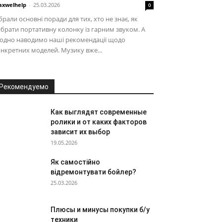
xwelhelp
-
25.03.2026
0
брали основні поради для тих, хто не знає, як
брати портативну колонку із гарним звуком. А
аодно наводимо наші рекомендації щодо
нкретних моделей. Музику вже...
Рекомендуемо
Как выглядят современные
ролики и от каких факторов
зависит их выбор
19.05.2026
Як самостійно
відремонтувати бойлер?
25.03.2026
Плюсы и минусы покупки б/у
техники