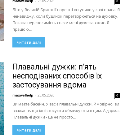
maxwelhelp
-
25.05.2026
0
Літо у Великій Британії нарешті вступило у свої права. Я
ненавиджу, коли будинок перетворюється на духовку.
Погана переносимість спеки мені дуже заважає. Я
працюю...
читати далі
Плавальні дужки: п’ять
несподіваних способів їх
застосування вдома
maxwelhelp
-
25.05.2026
0
Ви маєте басейн. У вас є плавальні дужки. Ймовірно, ви
вважаєте, що їхні стосунки обмежуються цим. А дарма.
Плавальні дужки - це не просто...
читати далі