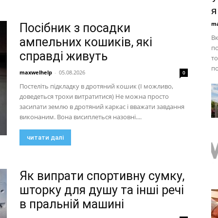
я
ma
Посібник з посадки
Вк
ампельних кошиків, які
по
справді живуть
то
по
maxwelhelp
-
05.08.2026
0
Постеліть підкладку в дротяний кошик (І можливо,
доведеться трохи витратитися) Не можна просто
засипати землю в дротяний каркас і вважати завдання
виконаним. Вона висиплеться назовні....
читати далі
Як випрати спортивну сумку,
шторку для душу та інші речі
в пральній машині