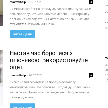
maxwelhelp
-
10.07.2026
0
ma
Я никогда особенно не задумывался о плинтусах. Они
У 
есть повсюду. Это молчаливые деревянные стражи у
бо
подножия каждой стены, настолько привычные, что
на
становятся незримыми. Пока...
до
читати далі
Настав час боротися з
ma
пліснявою. Використовуйте
Из
оцет
мн
по
maxwelhelp
-
09.07.2026
0
це
Силіконовий герметик не пропускає вологу
міжплиткові шви. Це гумовий щит для душових кабін
та раковин. Принаймні так задумано. На практиці це
палиця з двома...
читати далі