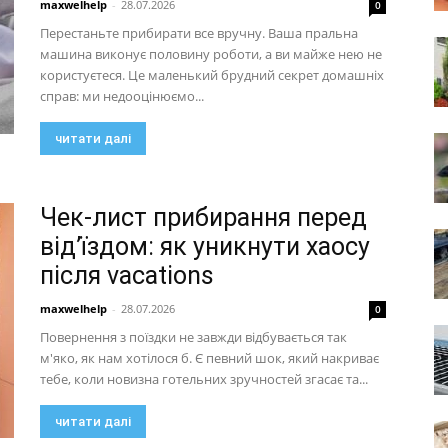
maxwelhelp
-
28.07.2026
0
Перестаньте прибирати все вручну. Ваша пральна
машина виконує половину роботи, а ви майже нею не
користуєтеся. Це маленький брудний секрет домашніх
справ: ми недооцінюємо...
читати далі
Чек-лист прибирання перед
від’їздом: як уникнути хаосу
після vacations
maxwelhelp
-
28.07.2026
0
Повернення з поїздки не завжди відбувається так
м'яко, як нам хотілося б. Є певний шок, який накриває
тебе, коли новизна готельних зручностей згасає та...
читати далі