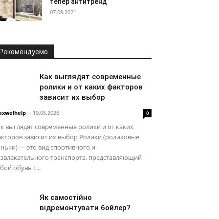
тепер антитренд
07.09.2021
Рекомендуемо
Как выглядят современные
ролики и от каких факторов
зависит их выбор
xwelhelp
-
19.05.2026
0
к выглядят современные ролики и от каких
кторов зависит их выбор Ролики (роликовые
ньки) — это вид спортивного и
азвлекательного транспорта, представляющий
бой обувь с...
Як самостійно
відремонтувати бойлер?