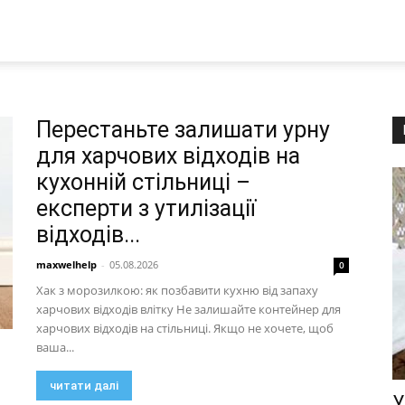
Перестаньте залишати урну
для харчових відходів на
кухонній стільниці –
експерти з утилізації
відходів...
maxwelhelp
-
05.08.2026
0
Хак з морозилкою: як позбавити кухню від запаху
харчових відходів влітку Не залишайте контейнер для
харчових відходів на стільниці. Якщо не хочете, щоб
ваша...
читати далі
У