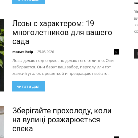
ma
Зі
ви
Лозы с характером: 19
з
многолетников для вашего
ко
сада
maxwelhelp
-
25.05.2026
0
Лозы делают одно дело, но делают его отлично. Они
взбираются. Они берут ваш забор, перголу или тот
жалкий уголок с решеткой и превращают всё это...
читати далі
Зберігайте прохолоду, коли
на вулиці розжарюється
спека