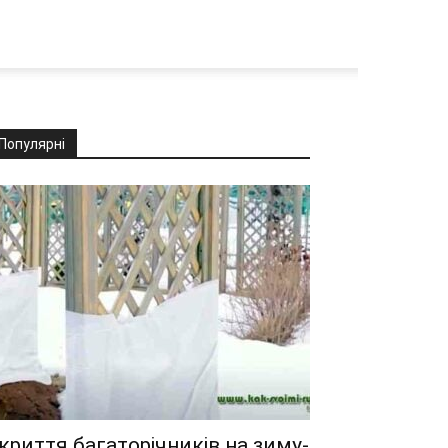
Популярні
криття багаторічників на зиму-