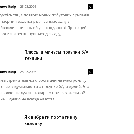
xwelhelp
-
25.03.2026
0
суспільстві, з появою нових побутових приладів,
йлерний водонагрівач займає одну з
йважливіших ролей у господарстві. Проте цей
рогий агрегат, при виході з ладу,...
Плюсы и минусы покупки б/у
техники
xwelhelp
-
25.03.2026
0
-за стремительного роста цен на электронику
огие задумываются о покупке б/у изделий. Это
зволяет получить товар по привлекательной
не. Однако не всегда на этом...
Як вибрати портативну
колонку