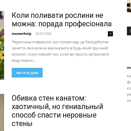
Коли поливати рослини не
можна: порада професіонала
maxwelhelp
-
28.07.2026
0
Перестаньте вважати, що полив саду це безтурботне
заняття, яке можна виконувати в будь-який зручний
момент. Існує певний час, коли ви просто витрачаєте
воду марно....
ma
читати далі
Ка
фа
ко
р
Обивка стен канатом:
со
хаотичный, но гениальный
способ спасти неровные
стены