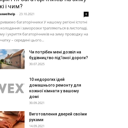
кі і чим?
xwelhelp
-
23.10.2021
0
риваємо багаторічники У нашому регіоні істотні
холодання і заморозки трапляються в листопаді,
му і укриття багаторічників на зиму проводжу на
чатку – середині цього...
Чи потрібен мені дозвіл на
будівництво під’їзної дороги?
30.07.2025
10 недорогих ідей
домашнього ремонту для
кожної кімнати у вашому
домі
30.09.2021
Виготовлення дверей своїми
руками
14.09.2021