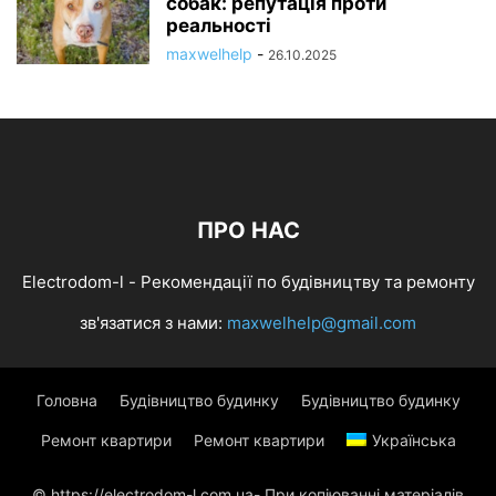
собак: репутація проти
реальності
maxwelhelp
-
26.10.2025
ПРО НАС
Electrodom-l - Рекомендації по будівництву та ремонту
зв'язатися з нами:
maxwelhelp@gmail.com
Головна
Будівництво будинку
Будівництво будинку
Ремонт квартири
Ремонт квартири
Українська
© https://electrodom-l.com.ua- При копіюванні матеріалів