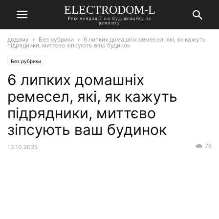
ELECTRODOM-L
Рекомендації по будівництву та
ремонту
додому
Без рубрики
6 липких домашніх ремесел, які, як кажуть
підрядники, миттєво зіпсують ваш будинок
Без рубрики
6 липких домашніх
ремесел, які, як кажуть
підрядники, миттєво
зіпсують ваш будинок
78
13.10.2025