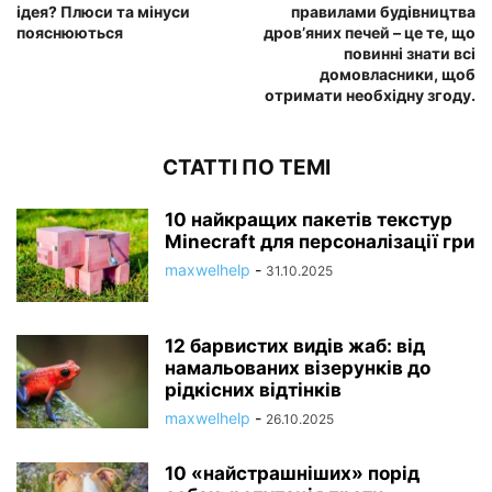
ідея? Плюси та мінуси
правилами будівництва
пояснюються
дров’яних печей – це те, що
повинні знати всі
домовласники, щоб
отримати необхідну згоду.
СТАТТІ ПО ТЕМІ
10 найкращих пакетів текстур
Minecraft для персоналізації гри
maxwelhelp
-
31.10.2025
12 барвистих видів жаб: від
намальованих візерунків до
рідкісних відтінків
maxwelhelp
-
26.10.2025
10 «найстрашніших» порід