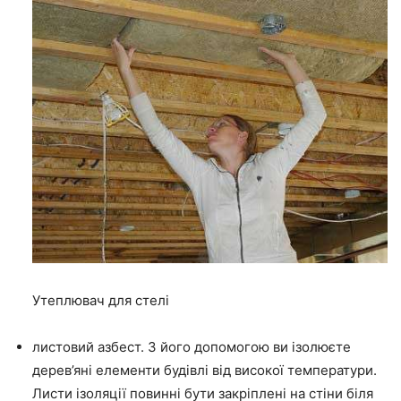
Утеплювач для стелі
листовий азбест.
З його допомогою ви ізолюєте
дерев’яні елементи будівлі від високої температури.
Листи ізоляції повинні бути закріплені на стіни біля