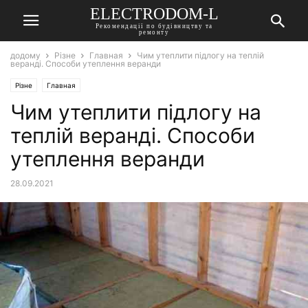
ELECTRODOM-L
Рекомендації по будівництву та
ремонту
додому
Різне
Главная
Чим утеплити підлогу на теплій
веранді. Способи утеплення веранди
Різне
Главная
Чим утеплити підлогу на
теплій веранді. Способи
утеплення веранди
28.09.2021