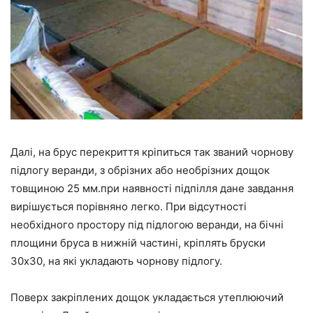
Далі, на брус перекриття кріпиться так званий чорнову
підлогу веранди, з обрізних або необрізних дощок
товщиною 25 мм.при наявності підпілля дане завдання
вирішується порівняно легко. При відсутності
необхідного простору під підлогою веранди, на бічні
площини бруса в нижній частині, кріплять бруски
30х30, на які укладають чорнову підлогу.
Поверх закріплених дощок укладається утеплюючий