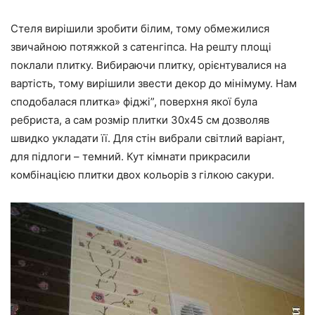
Стеля вирішили зробити білим, тому обмежилися
звичайною потяжкой з сатенгіпса. На решту площі
поклали плитку. Вибираючи плитку, орієнтувалися на
вартість, тому вирішили звести декор до мінімуму. Нам
сподобалася плитка» фіджі”, поверхня якої була
ребриста, а сам розмір плитки 30х45 см дозволяв
швидко укладати її. Для стін вибрали світлий варіант,
для підлоги – темний. Кут кімнати прикрасили
комбінацією плитки двох кольорів з гілкою сакури.