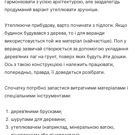
гармоніювати з усією архітектурою, але заздалегідь
продуманий варіант утеплювати зручніше.
Утеплюючи прибудову, варто починати з підлоги. Якщо
будинок будувався з дерева, то і для веранди
використовується той же матеріал (найчастіше). Пол у
веранді зазвичай створюється за допомогою укладання
дерев’яних лаг на грунт, поверх яких будуть йти дошки.
Ось з такою конструкцією і належить працювати,
попередньо, правда, її доведеться розібрати.
Спочатку потрібно запастися витратними матеріалами і
спеціальними інструментами:
дерев’яними брусками;
шурупами для деревини;
утеплювачем (наприклад, мінеральною ватою,
піноплексом або пінопластом);