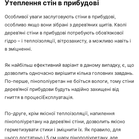
Утеплення стін в прибудові
Особливої уваги заслуговують стіни в прибудові,
особливо якщо вони зібрані з дерев’яних щитів. Кволі
дерев’яні стіни в прибудові потребують обов’язкової
гідро – і теплоізоляції, вітрозахисту, а можливо навіть і
в зміцненні.
Як найбільш ефективний варіант в даному випадку, є, що
дозволить одночасно вирішити кілька головних завдань.
По-перше, пінополіуретан не боїться вологи, тому стіни
дерев’яної прибудови будуть надійно захищені від
гниття в процесіЕксплуатація.
По-друге, крім якісної теплоізоляції, напилення
пінополіуретану на дерев’яні стіни, дозволить якісно
герметизувати стики і зміцнити їх. Як правило, для
цього достатньо і 5 см шару пінополіуретану, але