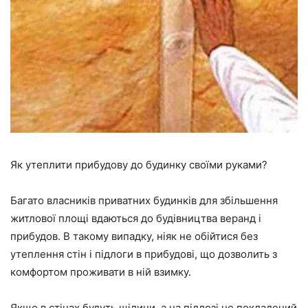
Як утеплити прибудову до будинку своїми руками?
Багато власників приватних будинків для збільшення
житлової площі вдаються до будівництва веранд і
прибудов. В такому випадку, ніяк не обійтися без
утеплення стін і підлоги в прибудові, що дозволить з
комфортом проживати в ній взимку.
Якщо в стінах будуть щілини, а на підлозі не покладений