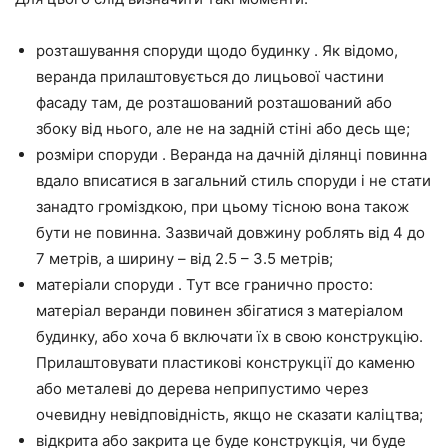
розташування споруди щодо будинку . Як відомо,
веранда прилаштовується до лицьової частини
фасаду там, де розташований розташований або
збоку від нього, але не на задній стіні або десь ще;
розміри споруди . Веранда на дачній ділянці повинна
вдало вписатися в загальний стиль споруди і не стати
занадто громіздкою, при цьому тісною вона також
бути не повинна. Зазвичай довжину роблять від 4 до
7 метрів, а ширину – від 2.5 – 3.5 метрів;
матеріали споруди . Тут все гранично просто:
матеріал веранди повинен збігатися з матеріалом
будинку, або хоча б включати їх в свою конструкцію.
Прилаштовувати пластикові конструкції до каменю
або металеві до дерева неприпустимо через
очевидну невідповідність, якщо не сказати каліцтва;
відкрита або закрита це буде конструкція, чи буде