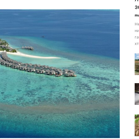
з
ma
Не
ни
га
хт