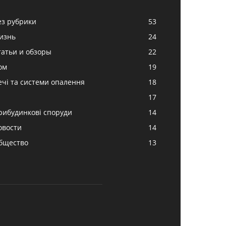
ез рубрики
53
изнь
24
татьи и обзоры
22
ом
19
ечі та системи опалення
18
17
рибудинкові споруди
14
овости
14
бщество
13