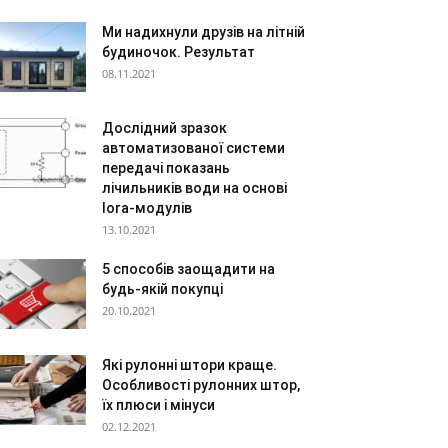
Ми надихнули друзів на літній
будиночок. Результат
08.11.2021
Дослідний зразок
автоматизованої системи
передачі показань
лічильників води на основі
lora-модулів
13.10.2021
5 способів заощадити на
будь-якій покупці
20.10.2021
Які рулонні штори краще.
Особливості рулонних штор,
їх плюси і мінуси
02.12.2021