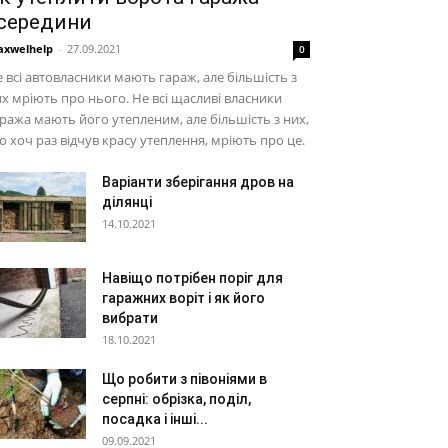
середини
xwelhelp
-
27.09.2021
0
 всі автовласники мають гараж, але більшість з
х мріють про нього. Не всі щасливі власники
ража мають його утепленим, але більшість з них,
о хоч раз відчув красу утеплення, мріють про це.
Варіанти зберігання дров на
ділянці
14.10.2021
Навіщо потрібен поріг для
гаражних воріт і як його
вибрати
18.10.2021
Що робити з півоніями в
серпні: обрізка, поділ,
посадка і інші...
09.09.2021