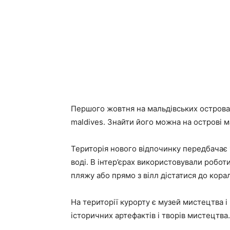
Першого жовтня на мальдівських островах 
maldives. Знайти його можна на острові маа
Територія нового відпочинку передбачає 1
воді. В інтер’єрах використовували робот
пляжу або прямо з вілл дістатися до кора
На території курорту є музей мистецтва і
історичних артефактів і творів мистецтва.