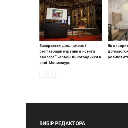
Завершення досліджень і
Як створит
реставрацій картини вінсента
допомогою 
ван гога ” червоні виноградники в
розмістити
арлі. Монмажур»
ВИБІР РЕДАКТОРА