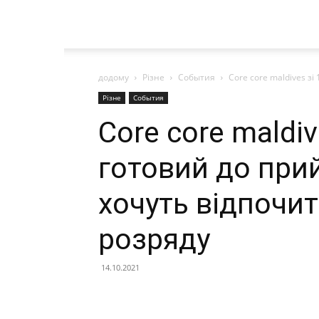
додому
Різне
События
Core core maldives зі
Різне
События
Core core maldi
готовий до прий
хочуть відпочи
розряду
14.10.2021