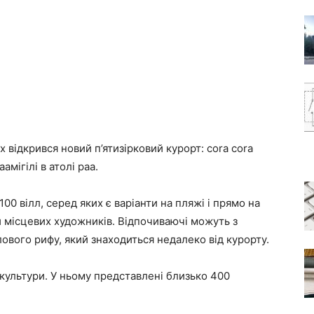
відкрився новий п’ятизірковий курорт: cora cora
мігілі в атолі раа.
00 вілл, серед яких є варіанти на пляжі і прямо на
и місцевих художників. Відпочиваючі можуть з
лового рифу, який знаходиться недалеко від курорту.
 культури. У ньому представлені близько 400