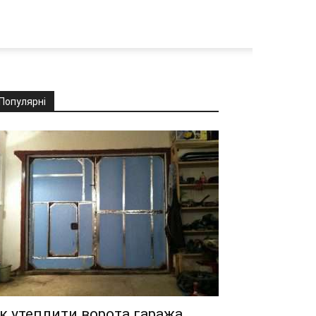
Популярні
к утеплити ворота гаража