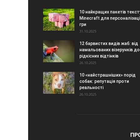
10 найкращих пакетів текст
Minecraft для персоналізаці
гри
31.10.2025
12 барвистих видів жаб: від
намальованих візерунків до
рідкісних відтінків
26.10.2025
10 «найстрашніших» порід
собак: репутація проти
реальності
26.10.2025
ПР