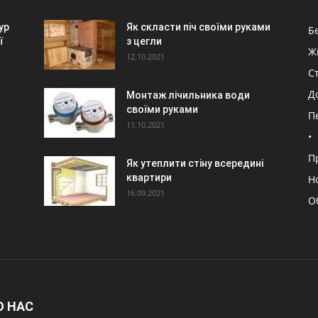
ур
Як скласти піч своїми руками
Б
ї
з цегли
Ж
12.10.2021
С
Д
Монтаж лічильника води
своїми руками
П
11.10.2021
•
П
Як утеплити стіну всередині
квартири
Н
16.09.2021
О
О НАС