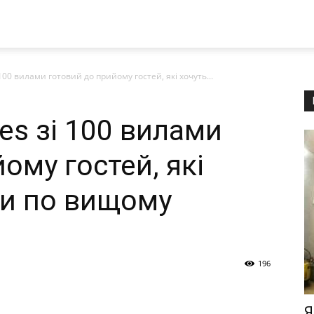
 100 вилами готовий до прийому гостей, які хочуть...
ves зі 100 вилами
ому гостей, які
ти по вищому
196
Я