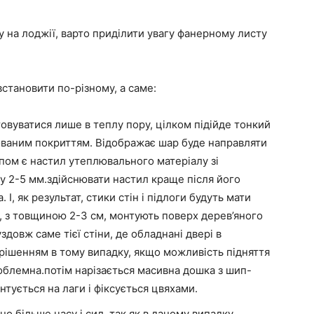
у на лоджії, варто приділити увагу фанерному листу
становити по-різному, а саме:
овуватися лише в теплу пору, цілком підійде тонкий
ованим покриттям. Відображає шар буде направляти
пом є настил утеплювального матеріалу зі
у 2-5 мм.здійснювати настил краще після його
 І, як результат, стики стін і підлоги будуть мати
 з товщиною 2-3 см, монтують поверх дерев’яного
здовж саме тієї стіни, де обладнані двері в
 рішенням в тому випадку, якщо можливість підняття
облемна.потім нарізається масивна дошка з шип-
нтується на лаги і фіксується цвяхами.
но більше часу і сил, так як в даному випадку