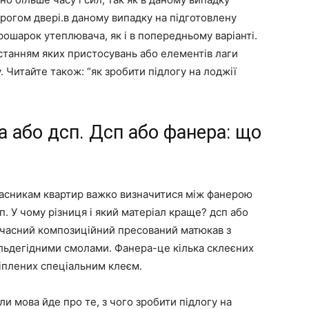
орогом двері.в даному випадку на підготовлену
ошарок утеплювача, як і в попередньому варіанті.
истанням яких пристосувань або елементів лаги
. Читайте також: “як зробити підлогу на лоджії
а або дсп. Дсп або фанера: що
ласникам квартир важко визначитися між фанерою
п. У чому різниця і який матеріал краще? дсп або
учасний композиційний пресований матюкав з
альдегідними смолами. Фанера-це кілька склеєних
іплених спеціальним клеєм.
ли мова йде про те, з чого зробити підлогу на