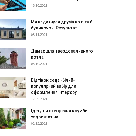
18.10.2021
Ми надихнули друзів на літній
будиночок. Результат
08.11.2021
Димар для твердопаливного
котла
05.10.2021
Відтінок седзі-білий-
популярний вибір для
оформлення інтер’єру
17.09.2021
Ідеї для створення клумби
уздовж стіни
02.12.2021