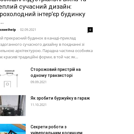
еплий сучасний дизайн:
рохолодний інтер’єр будинку
..
xwelhelp
-
02.09.2021
0
й прекрасний будинок в канаді-приклад
здоганного сучасного дизайну в поєднанні зі
ильною архітектурою. Парадна частина особняка
є красиві традиційні форми, в той час як...
Сторожовий пристрій на
одному транзисторі
09.09.2021
Як зробити буржуйку в гараж
11.10.2021
Секрети роботи з
універсальним косинцем