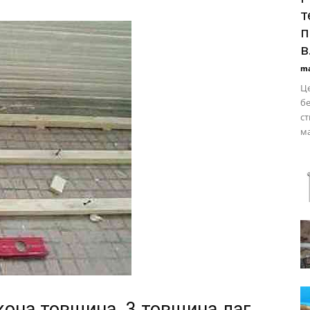
т
п
в.
ma
Це
бе
ст
ма
кона товщина. 3 товщина лаг