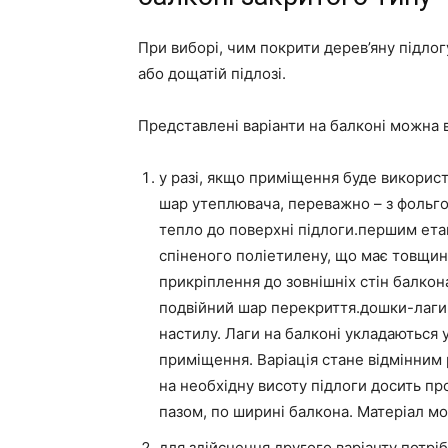
При виборі, чим покрити дерев’яну підлог
або дощатій підлозі.
Представлені варіанти на балконі можна в
у разі, якщо приміщення буде використ
шар утеплювача, переважно – з фольг
тепло до поверхні підлоги.першим ета
спіненого поліетилену, що має товщин
прикріплення до зовнішніх стін балкона.
подвійний шар перекриття.дошки-лаги,
настилу. Лаги на балконі укладаються у
приміщення. Варіація стане відмінним
на необхідну висоту підлоги досить пр
пазом, по ширині балкона. Матеріал мо
для здійснення другого варіанту потріб