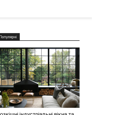
Популярні
озкішні індустріальні вікна та