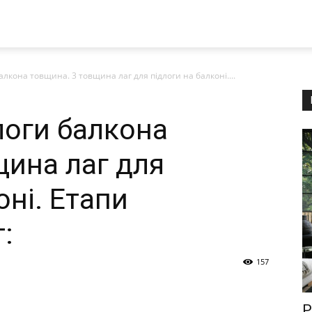
алкона товщина. 3 товщина лаг для підлоги на балконі....
логи балкона
щина лаг для
оні. Етапи
:
157
Р