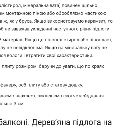
олістирол, мінеральна вата) повинен щільно
ваем монтажною піною або обробляємо мастикою.
 ж, як у бруса. Якщо використовуємо керамзит, то
б не заважав укладанні наступного рівня підлоги.
 матеріал. Якщо це пінополістирол або пінопласт,
лу не невідклоніма. Якщо на мінеральну вату не
я вологи і втратити свої характеристики.
б плиту розміром, беручи до уваги, що по краях
фанеру, осб плиту або статеву дошку.
даємо внахлест, заклеюємо скотчем з’єднання.
ільше 3 см.
алконі. Дерев’яна підлога на