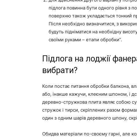
підлога повинна бути одного рівня з п
поверхню також укладається тонкий пр
Після необхідно визначитися, з викор
будуть підніматися на необхідну висоту
своїми руками – етапи обробки”.
Підлога на лоджії фанер
вибрати?
Коли постає питання обробки балкона, в
або, інакше кажучи, клеєним шпоном, і дс
деревно-стружкова плита являє собою с
стружок і тирси, скріплених разом форм
один з одним шарів деревного шпону, скр
Обидва матеріали по-своєму гарні, але ко