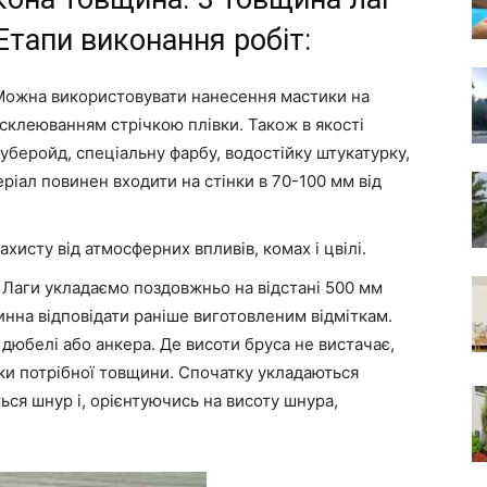
 Етапи виконання робіт:
 Можна використовувати нанесення мастики на
 склеюванням стрічкою плівки. Також в якості
уберойд, спеціальну фарбу, водостійку штукатурку,
еріал повинен входити на стінки в 70-100 мм від
исту від атмосферних впливів, комах і цвілі.
. Лаги укладаємо поздовжньо на відстані 500 мм
инна відповідати раніше виготовленим відміткам.
 дюбелі або анкера. Де висоти бруса не вистачає,
ски потрібної товщини. Спочатку укладаються
ься шнур і, орієнтуючись на висоту шнура,