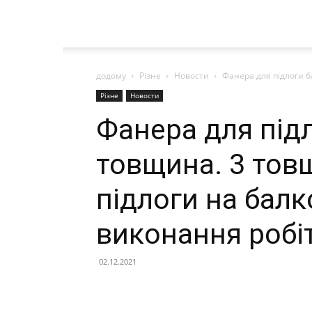
додому
Різне
Новости
Фанера для підлоги б
Різне
Новости
Фанера для під
товщина. 3 тов
підлоги на балк
виконання робіт
02.12.2021