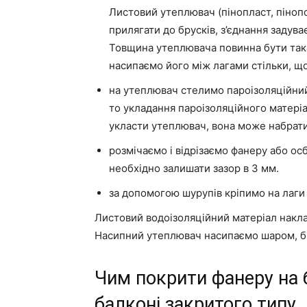
Листовий утеплювач (пінопласт, піноп
прилягати до брусків, з’єднання заду
Товщина утеплювача повинна бути така
насипаємо його між лагами стільки, що
на утеплювач стелимо пароізоляційний
то укладання пароізоляційного матеріа
укласти утеплювач, вона може набратис
розмічаємо і відрізаємо фанеру або ос
необхідно залишати зазор в 3 мм.
за допомогою шурупів кріпимо на лаги 
Листовий водоізоляційний матеріал накла
Насипний утеплювач насипаємо шаром, б
Чим покрити фанеру на б
балконі закритого типу