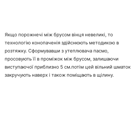
Якщо порожнечі між брусом вінця невеликі, то
технологію конопаченія здійснюють методикою в
розтяжку. Сформувавши з утеплювача пасмо,
просовують її в проміжок між брусом, залишаючи
виступаючої приблизно 5 см.потім цей вільний шматок
закручують наверх і також поміщають в щілину.