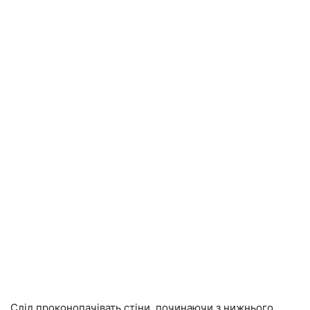
Слід проконопачівать стіни, починаючи з нижнього