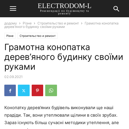
ELECTRODOM-L
Рекомендації по будівництву та
ремонту
додому
Різне
Строительство и ремонт
Грамотна конопатка
дерев’яного будинку своїми руками
Різне
Строительство и ремонт
Грамотна конопатка
дерев’яного будинку своїми
руками
02.09.2021
Конопатку дерев’яних будівель виконували ще наші
прадіди. Так, вони утеплювали щілини в своїх зрубах.
Зараз існують більш сучасні методики утеплення, але