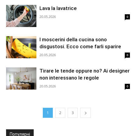
Lava la lavatrice
20.05.2026
0
I moscerini della cucina sono
disgustosi. Ecco come farli sparire
20.05.2026
0
Tirare le tende oppure no? Ai designer
non interessano le regole
20.05.2026
0
1
2
3
Популярні