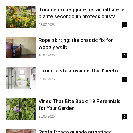
Il momento peggiore per annaffiare le
piante secondo un professionista
28.07.2026
0
Rope skirting: the chaotic fix for
wobbly walls
10.07.2026
0
La muffa sta arrivando. Usa l’aceto.
09.07.2026
0
Vines That Bite Back: 19 Perennials
for Your Garden
25.05.2026
0
Resta fresco quando arrostisce