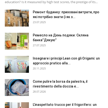
education? Is it measured by high test scores, the prestige of its...
Ремонт будинку: приховані витрати, про
які потрібно знати (і як з...
23.07.2025
Ремесло на День подяки: Скляна
банка”Дякую”
27.07.2025
Insegnare i principi Lean con gli Origami: un
approccio pratico alla...
20.11.2025
Come pulire la borsa da palestra, il
rivestimento della doccia e...
28.07.2026
L’inaspettato trucco per il frigorifero: un