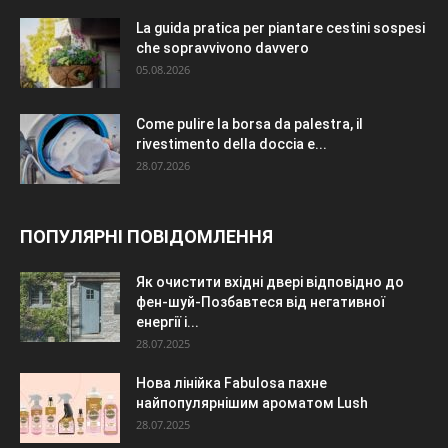
La guida pratica per piantare cestini sospesi
che sopravvivono davvero
05.08.2026
Come pulire la borsa da palestra, il
rivestimento della doccia e...
28.07.2026
ПОПУЛЯРНІ ПОВІДОМЛЕННЯ
Як очистити вхідні двері відповідно до
фен-шуй-Позбавтеся від негативної
енергії і...
28.07.2025
Нова лінійка Fabulosa пахне
найпопулярнішим ароматом Lush
28.07.2025