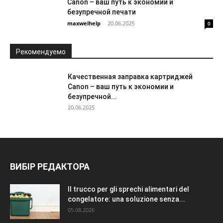
Canon – ваш путь к экономии и
безупречной печати
maxwelhelp
-
20.06.2025
0
Рекомендуемо
Качественная заправка картриджей
Canon – ваш путь к экономии и
безупречной...
20.06.2025
ВИБІР РЕДАКТОРА
Il trucco per gli sprechi alimentari del
congelatore: una soluzione senza...
05.08.2026