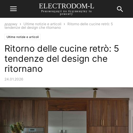
ELECTRODOM-L
Рекомендації по будівництву та
ремонту
додому
Ultime notizie e articoli
Ritorno delle cucine retrò: 5
tendenze del design che ritornano
Ultime notizie e articoli
Ritorno delle cucine retrò: 5
tendenze del design che
ritornano
24.01.2026