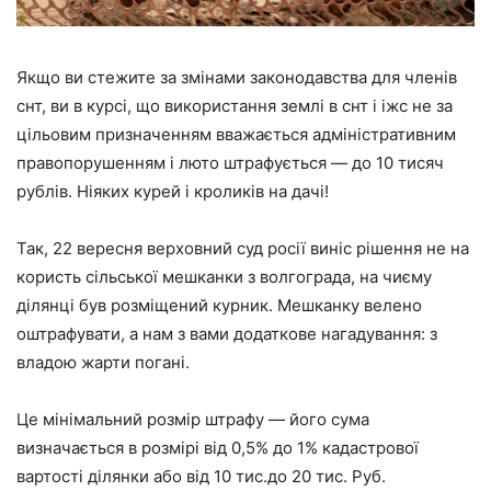
Якщо ви стежите за змінами законодавства для членів
снт, ви в курсі, що використання землі в снт і іжс не за
цільовим призначенням вважається адміністративним
правопорушенням і люто штрафується — до 10 тисяч
рублів. Ніяких курей і кроликів на дачі!
Так, 22 вересня верховний суд росії виніс рішення не на
користь сільської мешканки з волгограда, на чиєму
ділянці був розміщений курник. Мешканку велено
оштрафувати, а нам з вами додаткове нагадування: з
владою жарти погані.
Це мінімальний розмір штрафу — його сума
визначається в розмірі від 0,5% до 1% кадастрової
вартості ділянки або від 10 тис.до 20 тис. Руб.