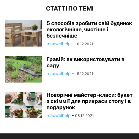
СТАТТІ ПО ТЕМІ
5 способів зробити свій будинок
екологічніше, чистіше і
безпечніше
maxwelhelp
-
16.12.2021
Гравій: як використовувати в
саду
maxwelhelp
-
15.12.2021
Новорічні майстер-класи: букет
з скіммії для прикраси столу і в
подарунок
maxwelhelp
-
08.12.2021