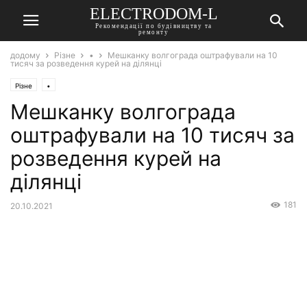
ELECTRODOM-L
Рекомендації по будівництву та
ремонту
додому
Різне
•
Мешканку волгограда оштрафували на 10
тисяч за розведення курей на ділянці
Різне
•
Мешканку волгограда
оштрафували на 10 тисяч за
розведення курей на
ділянці
181
20.10.2021