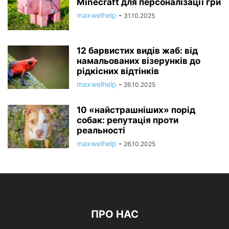
Minecraft для персоналізації гри
maxwelhelp
-
31.10.2025
12 барвистих видів жаб: від
намальованих візерунків до
рідкісних відтінків
maxwelhelp
-
26.10.2025
10 «найстрашніших» порід
собак: репутація проти
реальності
maxwelhelp
-
26.10.2025
ПРО НАС