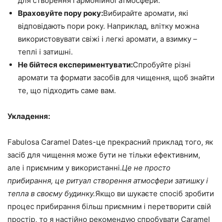
для створення гармонійної атмосфери.
Враховуйте пору року:
Вибирайте аромати, які
відповідають пори року. Наприклад, влітку можна
використовувати свіжі і легкі аромати, а взимку –
теплі і затишні.
Не бійтеся експериментувати:
Спробуйте різні
аромати та формати засобів для чищення, щоб знайти
те, що підходить саме вам.
Укладення:
Fabulosa Caramel Dates-це прекрасний приклад того, як
засіб для чищення може бути не тільки ефективним,
але і приємним у використанні.
Це не просто
прибирання, це ритуал створення атмосфери затишку і
тепла в своєму будинку.
Якщо ви шукаєте спосіб зробити
процес прибирання більш приємним і перетворити свій
простір, то я настійно рекомендую спробувати Caramel