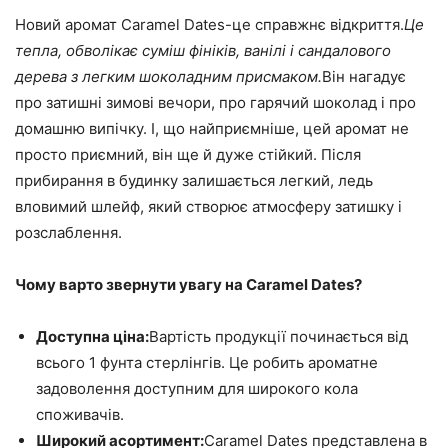
Новий аромат Caramel Dates-це справжнє відкриття.
Це
тепла, обволікає суміш фініків, ванілі і сандалового
дерева з легким шоколадним присмаком.
Він нагадує
про затишні зимові вечори, про гарячий шоколад і про
домашню випічку. І, що найприємніше, цей аромат не
просто приємний, він ще й дуже стійкий. Після
прибирання в будинку залишається легкий, ледь
вловимий шлейф, який створює атмосферу затишку і
розслаблення.
Чому варто звернути увагу на Caramel Dates?
Доступна ціна:
Вартість продукції починається від
всього 1 фунта стерлінгів. Це робить ароматне
задоволення доступним для широкого кола
споживачів.
Широкий асортимент:
Caramel Dates представлена в