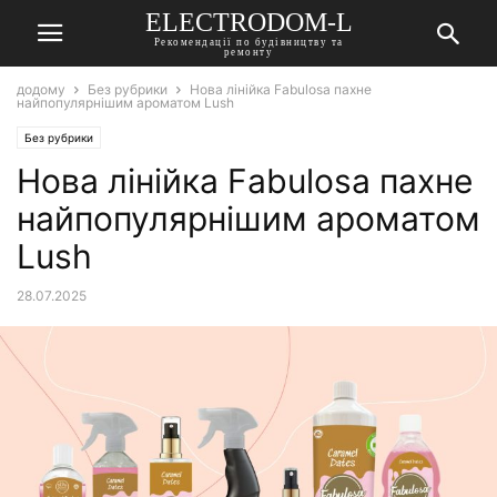
ELECTRODOM-L
Рекомендації по будівництву та
ремонту
додому
Без рубрики
Нова лінійка Fabulosa пахне
найпопулярнішим ароматом Lush
Без рубрики
Нова лінійка Fabulosa пахне
найпопулярнішим ароматом
Lush
28.07.2025