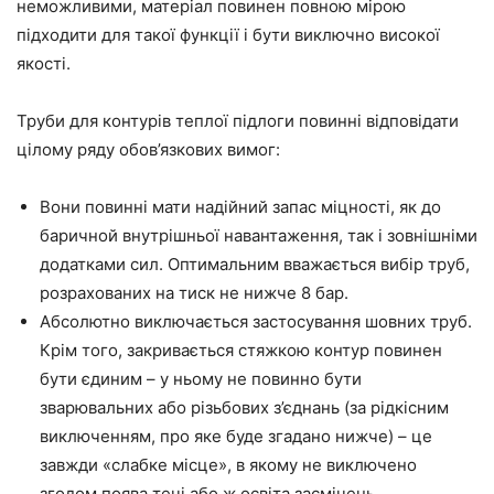
неможливими, матеріал повинен повною мірою
підходити для такої функції і бути виключно високої
якості.
Труби для контурів
теплої
підлоги повинні відповідати
цілому ряду
обов’язкових вимог:
Вони повинні мати
надійний
запас міцності
, як
до
баричной внутрішньої навантаження, так і зовнішніми
додатками сил. Оптимальним вважається вибір труб,
розрахованих на тиск не нижче
8
бар.
Абсолютно виключається застосування шовних труб.
Крім того, закривається стяжкою контур повинен
бути єдиним – у
ньому
не повинно бути
зварювальних або різьбових з’єднань (за рідкісним
виключенням, про
яке
буде згадано нижче) – це
завжди «слабке місце», в
якому
не виключено
згодом поява
течі
або ж освіта засмічень.