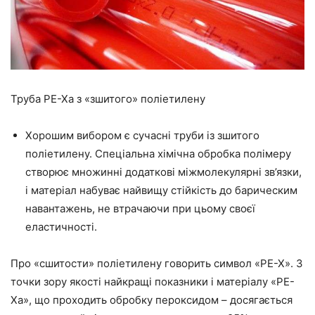
Труба РЕ-Ха з «зшитого» поліетилену
Хорошим вибором є сучасні труби із зшитого
поліетилену. Спеціальна хімічна обробка полімеру
створює
множинні додаткові міжмолекулярні зв’язки,
і матеріал набуває найвищу стійкість до барическим
навантажень, не втрачаючи при цьому своєї
еластичності.
Про «
сшитости
» поліетилену говорить символ «РЕ-Х». З
точки зору якості найкращі показники і матеріалу «
РЕ-
Ха
», що проходить обробку пероксидом – досягається