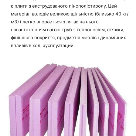
є плити з екструдованого пінополістиролу. Цей
матеріал володіє великою щільністю (близько 40 кг/
м3) і легко
впорається
з лягає на нього
навантаженням вагою труб з теплоносієм, стяжки,
фінішного покриття, предметів меблів і динамічних
впливів
в ході
эусплуатации
.