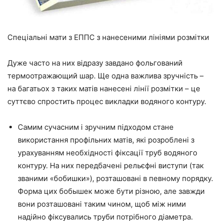
Спеціальні мати з ЕППС з нанесеними лініями розмітки
Дуже часто на них відразу
завдано
фольгований
термоотражающий
шар.
Ще
одна важлива зручність –
на багатьох з таких матів нанесені лінії розмітки – це
суттєво спростить процес викладки водяного контуру.
Самим сучасним і зручним підходом стане
використання профільних матів, які розроблені з
урахуванням
необхідності фіксації труб водяного
контуру. На них передбачені рельєфні виступи (
так
званими «бобишки»
), розташовані в
певному
порядку.
Форма цих бобышек може бути різною, але завжди
вони розташовані таким чином, щоб між ними
надійно
фіксувались труби потрібного діаметра.