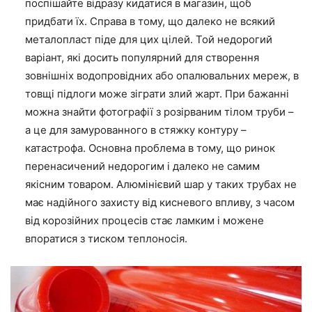
поспішайте відразу кидатися в магазин, щоб
придбати їх. Справа в тому, що далеко не всякий
металопласт піде для цих цілей. Той недорогий
варіант, які досить популярний для створення
зовнішніх водопровідних або опалювальних мереж, в
товщі підлоги може зіграти злий жарт. При бажанні
можна знайти фотографії з розірваним тілом труби –
а це для замурованного в стяжку контуру –
катастрофа. Основна проблема в тому, що ринок
перенасичений недорогим і далеко не самим
якісним товаром. Алюмінієвий шар у таких трубах не
має
надійного
захисту від кисневого впливу, з часом
від корозійних процесів стає ламким і
може
не
впоратися з тиском теплоносія.