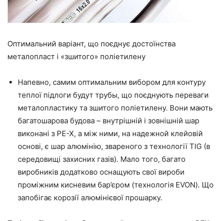
Оптимальний варіант, що поєднує достоїнства
металопласт і «зшитого» поліетилену
Напевно,
самим оптимальним
вибором для контуру
теплої
підлоги буду
т т
рубы, що поєднують переваги
металопластику та зшитого поліетилену. Вони мають
багатошарова будова – внутрішній і зовнішній шар
виконані з РЕ-Х, а між ними,
на
на
дежной
клейовій
основі, є шар алюмінію, звареного з технології
ТIG
(в
середовищі захисних газів). Мало того, багато
виробників додатково оснащують свої вироби
проміжним кисневим бар’єром (технологія
ЕVON
). Що
запобігає корозії алюмінієвої прошарку.