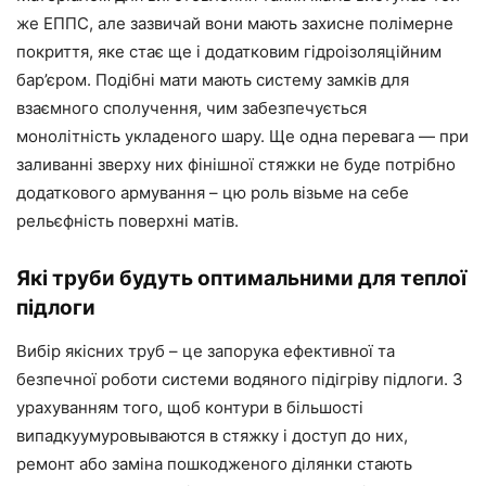
же ЕППС, але зазвичай вони мають захисне полімерне
покриття, яке стає
ще
і додатковим гідроізоляційним
бар’єром. Подібні мати
мають
систему замків для
взаємного сполучення, чим забезпечується
монолітність укладеного шару.
Ще
одна перевага
—
при
заливанні зверху них фінішної стяжки не буде потрібно
додаткового армування – цю роль візьме на себе
рельєфність поверхні матів.
Які труби будуть оптимальними для
теплої
підлоги
Вибір якісних труб – це запорука ефективної та
безпечної роботи системи водяного підігріву підлоги. З
урахуванням
того, щоб контури в більшості
випадку
у
муровываются в стяжку і доступ до них,
ремонт або заміна
пошкодженого
ділянки стають