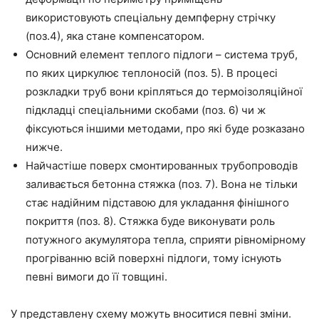
використовують спеціальну демпферну стрічку
(поз.4), яка стане компенсатором.
Основний елемен
т
т
еплого
підлоги – система труб,
по яких циркулює теплоносій (поз. 5). В процесі
розкладки труб вони кріпляться до термоізоляційної
підкладці спеціальними скобами (поз. 6)
чи
ж
фіксуються іншими методами, про які буде розказано
нижче.
Найчастіше пове
рх см
онтированных
трубопроводів
заливається бетонна стяжка (поз. 7). Вона не тільки
стає
надійним
підставою для укладання фінішного
покриття (поз. 8). Стяжка буде виконувати роль
потужного акумулятора тепла, сприяти рівномірному
прогріванню всій поверхні підлоги, тому існують
певні
вимоги до
її
товщині.
У представлену схему можуть вноситися
певні
зміни.