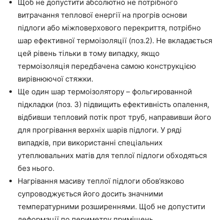
Щоб не допустити
абсолютно не потрібного
витрачання теплової енергії на прогрів основи
підлоги або міжповерхового перекриття, потрібно
шар ефективної термоізоляції (поз.2). Не вкладається
цей рівень тільки в тому випадку, якщо
термоізоляція передбачена самою конструкцією
вирівнюючої стяжки.
Ще
один шар
термоізолятору
– фольгированной
підкладки (поз. 3) підвищить ефективність опалення,
відбивши тепловий потік про
т т
руб, направивши його
для прогрівання верхніх
шарів
підлоги. У ряді
випадків, при використанні спеціальних
утеплювальних матів для
теплої
підлоги обходяться
без нього.
Нагрівання масиву теплої підлоги обов’язково
супроводжується його досить значними
температурними розширеннями. Щоб не допустити
деформації по периметру приміщень