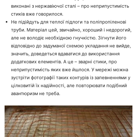
виконані з нержавіючої сталі – про неприпустимість
стиків вже говорилося.
Не підійдуть для
теплої
підлоги та поліпропіленові
труби. Матеріал цей, звичайно, хороший і недорогий,
але не володіє необхідною гнучкістю. Зігнути його
відповідно до задуманої схемою укладання не вийде,
значить,
доведеться
вдаватися до використання
додаткових елементів. А
це – зварні стики
, про
неприпустимість яких вже йшлося. У мережі можна
зустріти фотографії таких контурів із запевненнями у
цілковитій їх
надійності
, але повторювати подібний
авантюризм не треба.