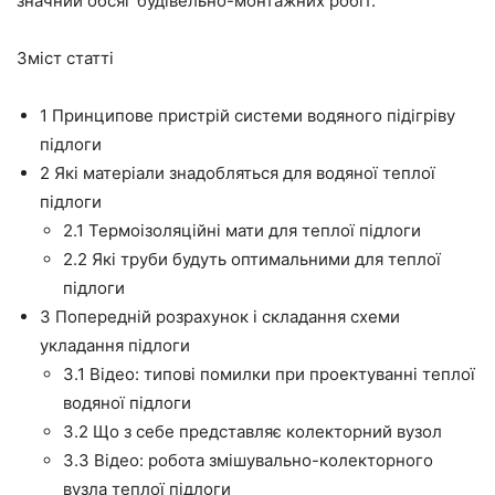
значний
обсяг
будівельно-монтажних робіт.
Зміст статті
1
Принципове пристрій системи водяного підігріву
підлоги
2
Які матеріали знадобляться для водяної теплої
підлоги
2.1
Термоізоляційні мати для теплої підлоги
2.2
Які труби будуть оптимальними для теплої
підлоги
3
Попередній розрахунок і складання схеми
укладання підлоги
3.1
Відео: типові помилки при проектуванні теплої
водяної підлоги
3.2
Що з себе представляє колекторний вузол
3.3
Відео: робота змішувально-колекторного
вузла теплої підлоги