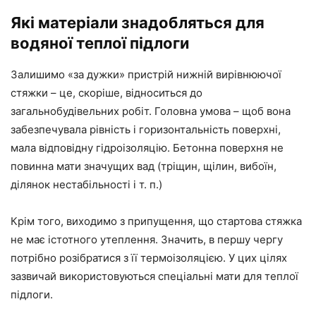
Які матеріали знадобляться для
водяної
теплої
підлоги
Залишимо «за дужки» пристрій нижній вирівнюючої
стяжки – це, скоріше, відноситься до
загальнобудівельних робіт. Головна умова – щоб вона
забезпечувала рівність і горизонтальність поверхні,
мала відповідну гідроізоляцію. Бетонна поверхня не
повинна мати значущих вад (тріщин, щілин, вибоїн,
ділянок нестабільності і
т. п
.
)
Крім того, виходимо з припущення, що стартова стяжка
не має істотного утеплення. Значить,
в першу чергу
потрібно розібратися з
її
термоізоляцією. У цих цілях
зазвичай використовуються спеціальні мати для
теплої
підлоги.