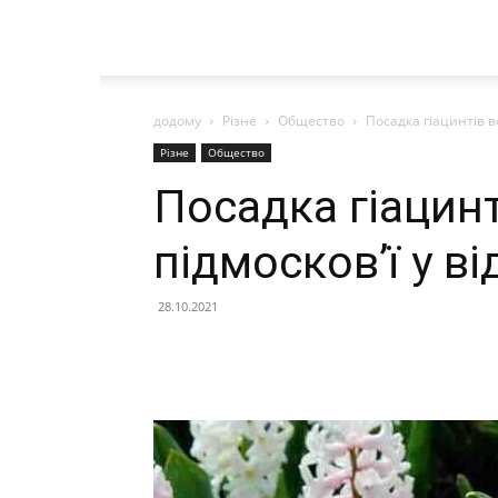
додому
Різне
Общество
Посадка гіацинтів в
Різне
Общество
Посадка гіацинт
підмосков’ї у в
28.10.2021