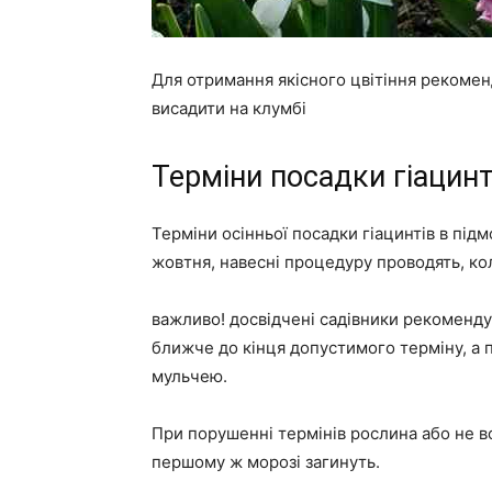
Для отримання якісного цвітіння рекомен
висадити на клумбі
Терміни посадки гіацинт
Терміни осінньої посадки гіацинтів в підм
жовтня, навесні процедуру проводять, ко
важливо! досвідчені садівники рекоменду
ближче до кінця допустимого терміну, а 
мульчею.
При порушенні термінів рослина або не вс
першому ж морозі загинуть.