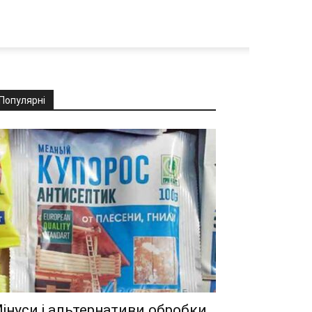
Популярні
інуси і альтернативи обробки