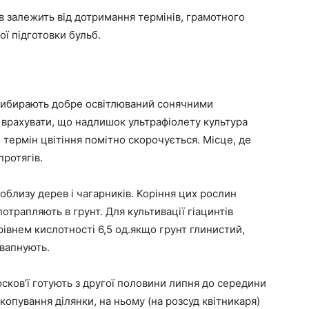
тів залежить від дотримання термінів, грамотного
ї підготовки бульб.
 вибирають добре освітлюваний сонячними
 врахувати, що надлишок ультрафіолету культура
 термін цвітіння помітно скорочується. Місце, де
протягів.
близу дерев і чагарників. Коріння цих рослин
трапляють в грунт. Для культивації гіацинтів
рівнем кислотності 6,5 од.якщо грунт глинистий,
 вапнують.
москов’ї готують з другої половини липня до середини
опування ділянки, на ньому (на розсуд квітникаря)