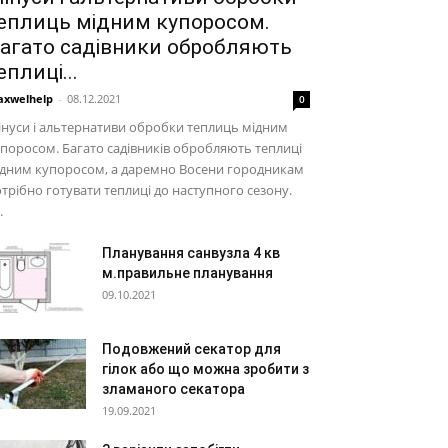
еплиць мідним купоросом.
агато садівники обробляють
еплиці...
xwelhelp
-
08.12.2021
0
нуси і альтернативи обробки теплиць мідним
поросом. Багато садівників обробляють теплиці
ідним купоросом, а даремно Восени городникам
трібно готувати теплиці до наступного сезону.
.
Планування санвузла 4 кв
м.правильне планування
09.10.2021
Подовжений секатор для
гілок або що можна зробити з
зламаного секатора
19.09.2021