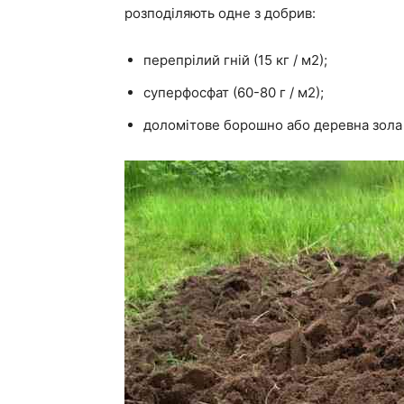
розподіляють одне з добрив:
перепрілий гній (15 кг / м2);
суперфосфат (60-80 г / м2);
доломітове борошно або деревна зола 