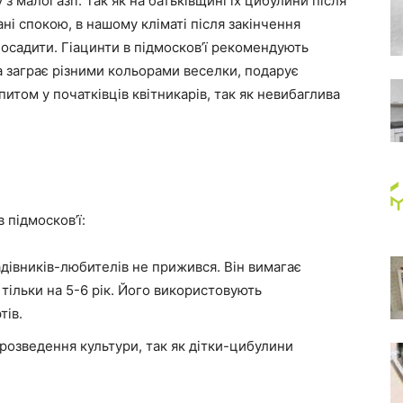
 з малої азії. Так як на батьківщині їх цибулини після
тані спокою, в нашому кліматі після закінчення
посадити. Гіацинти в підмосков’ї рекомендують
а заграє різними кольорами веселки, подарує
итом у початківців квітникарів, так як невибаглива
 підмосков’ї:
дівників-любителів не прижився. Він вимагає
 тільки на 5-6 рік. Його використовують
тів.
розведення культури, так як дітки-цибулини