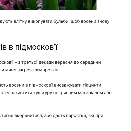
дують влітку викопувати бульби, щоб восени знову
ів в підмосков’ї
осков’ї – з третьої декади вересня до середини
ли мине загроза заморозків.
ють восени в підмосков’ї висаджувати гіацинти
потім захистити культуру покривним матеріалом або
тигне вкоренитися, або дасть паростки, які при