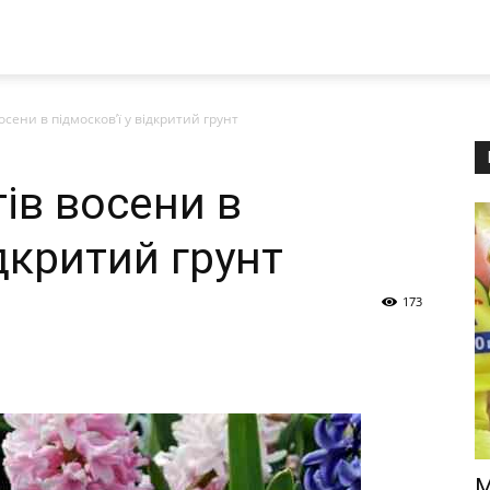
осени в підмосков’ї у відкритий грунт
ів восени в
ідкритий грунт
173
М