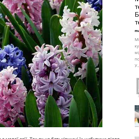
т
Б
т
ma
Мі
ку
м
по
У..