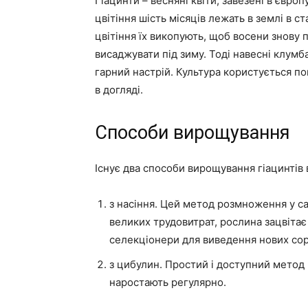
Гіацинти – весняні квіти, завезені в європу
цвітіння шість місяців лежать в землі в с
цвітіння їх викопують, щоб восени знову 
висаджувати під зиму. Тоді навесні клумб
гарний настрій. Культура користується поп
в догляді.
Способи вирощування
Існує два способи вирощування гіацинтів в
з насіння. Цей метод розмноження у са
великих трудовитрат, рослина зацвітає
селекціонери для виведення нових сор
з цибулин. Простий і доступний метод 
наростають регулярно.