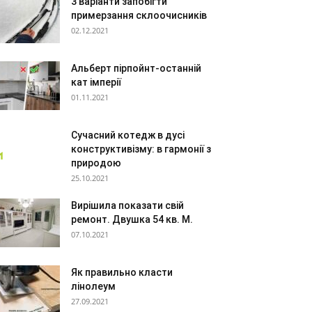
3 варіанти запобігти
примерзання склоочисників
02.12.2021
Альберт пірпойнт-останній
кат імперії
01.11.2021
Сучасний котедж в дусі
конструктивізму: в гармонії з
природою
25.10.2021
Вирішила показати свій
ремонт. Двушка 54 кв. М.
07.10.2021
Як правильно класти
лінолеум
27.09.2021