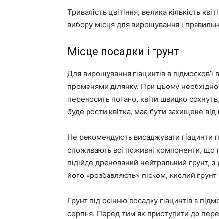
Тривалість цвітіння, велика кількість кві
вибору місця для вирощування і правильно
Місце посадки і грунт
Для вирощування гіацинтів в підмосков’ї
променями ділянку. При цьому необхідно
переносить погано, квіти швидко сохнуть,
буде рости квітка, має бути захищене від 
Не рекомендують висаджувати гіацинти по
споживають всі поживні компоненти, що по
підійде дренований нейтральний грунт, з 
його «розбавляють» піском, кислий грунт
Грунт під осінню посадку гіацинтів в під
серпня. Перед тим як приступити до перек