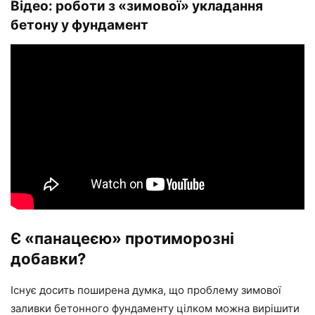
Відео: роботи з «зимової» укладання
бетону у фундамент
Є «панацеєю» протиморозні
добавки?
Існує досить поширена думка, що проблему зимової
заливки бетонного фундаменту цілком можна вирішити