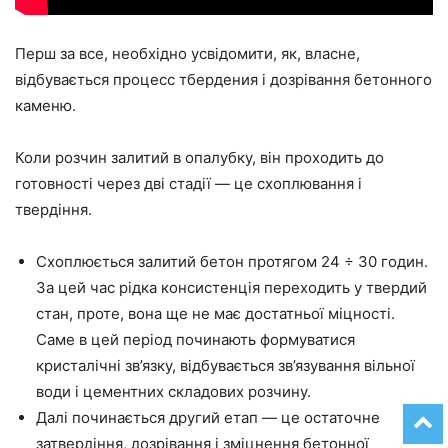
Перш за все, необхідно усвідомити, як, власне,
відбувається проце
сс тб
ердения і дозрівання бетонного
каменю.
Коли розчин залитий в опалубку, він проходить до
готовності через дві стадії
—
це схоплювання і
твердіння.
Схоплюється залитий бетон протягом 24 ÷ 30 годин.
За цей час рідка консистенція переходить у
твердий
стан, проте, вона
ще
не має достатньої міцності.
Саме в цей період починають формуватися
кристалічні
зв’язку
, відбувається
зв’язування
вільної
води і цементних складових розчину.
Далі
починається другий етап
—
це остаточне
затвердіння, дозрівання і зміцнення бетонної