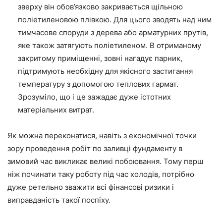
зверху він обов’язково закривається щільною
поліетиленовою
плівкою
. Для цього зводять над ним
тимчасове
споруди
з дерева або арматурних прутів,
яке також затягують поліетиленом. В отриманому
закритому приміщенні, зовні нагадує парник,
підтримують необхідну для якісного застигання
температуру з допомогою теплових гармат.
Зрозуміло, що і це зажадає дуже істотних
матеріальних витрат.
Як можна переконатися, навіть з економічної
точки
зору проведення робіт по заливці фундаменту
в
зимовий час викликає великі побоювання. Тому перш
ніж починати таку роботу під час холодів, потрібно
дуже ретельно зважити всі фінансові ризики і
виправданість такої поспіху.