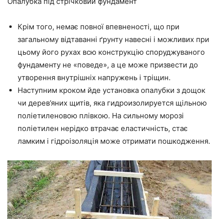
Опалубка під стрічковий фундамент
Крім того, немає повної впевненості,
що
при
загальному відтаванні ґрунту навесні і можливих при
цьому його рухах всю конструкцію споруджуваного
фундаменту не «
поведе
»,
а це
може призвести до
утворення внутрішніх напружень і тріщин.
Наступним кроком
йде
установка опалубки з дощок
чи дерев’яних щитів, яка
гидроизолируется
щільною
поліетиленовою
плівкою
. На сильному морозі
поліетилен нерідко втрачає еластичність, стає
ламким і гідроізоляція може отримати пошкодження.