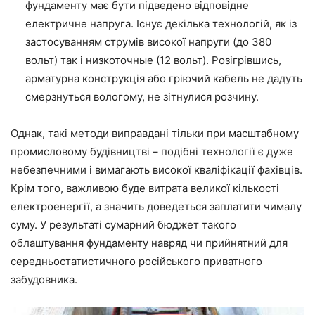
фундаменту
має бути
підведено відповідне
електричне напруга. Існує декілька технологій, як із
застосуванням струмів високої напруги
(до
380
вольт
)
так і
низкоточные
(
12 вольт
). Розігрівшись,
арматурна конструкція або гріючий кабель не дадуть
смерзнуться
вологому, не зітнулися розчину.
Однак, такі методи виправдані тільки при масштабному
промисловому будівництві – подібні технології є дуже
небезпечними і вимагають високої кваліфікації фахівців.
Крім того, важливою буде витрата великої кількості
електроенергії, а
значить
доведеться
заплатити чималу
суму. У результаті сумарний бюджет такого
облаштування фундаменту навряд чи прийнятний для
середньостатистичного російського приватного
забудовника
.