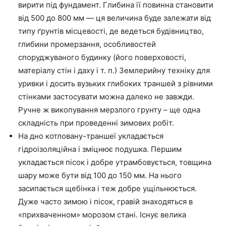
вирити під фундамент. Глибина
її
повинна становити
від 500 до 800 мм
—
ця величина буде залежати від
типу ґрунтів місцевості, де
ведеться
будівництво,
глибини промерзання, особливостей
споруджуваного будинку (його поверховості,
матеріалу стін і даху і
т. п
.) Землерийну техніку для
уривки
і досить вузьких глибоких траншей з рівними
стінками застосувати можна далеко не завжди
.
Ручне ж викопування мерзлого грунту –
ще
одна
складність при проведенні зимових робіт.
На дно котловану-траншеї укладається
гідроізоляційна і зміцнює подушка. Першим
укладається пісок і добре утрамбовується, товщина
шару може бути від 100 до 150 мм. На нього
засипається
щебінка
і теж добре ущільнюється.
Дуже часто зимою і пісок, гравій знаходяться в
«прихваченном» морозом стані. Існує велика