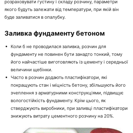
розраховувати густину і складу розчину, параметри
якого
будуть залежати від температури, при
якій
він
буде заливатися в опалубку.
Заливка фундаменту бетоном
Коли б
не проводилася
заливка, розчин для
фундаменту не повинен бути занадто тонкий, тому
його найчастіше виготовляють із
цементу
і середньої
величини
щебінки
.
Часто в розчин додають пластифікатори, які
покращують стан і міцність бетону, збільшують його
зчеплення з арматурними конструкціями, підвищує
вологостійкість фундаменту.
Крім цього, як
стверджують виробники, при заливці пластифікатори
знижують витрату цементного розчину на 20%.