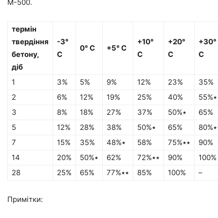
М-500.
термін
твердіння
-3°
+10°
+20°
+30°
0° С
+5° С
бетону,
С
С
С
С
діб
1
3%
5%
9%
12%
23%
35%
2
6%
12%
19%
25%
40%
55%٭
3
8%
18%
27%
37%
50%٭
65%
5
12%
28%
38%
50%٭
65%
80%
7
15%
35%
48%٭
58%
75%٭٭
90%
14
20%
50%٭
62%
72%٭٭
90%
100%
28
25%
65%
77%٭٭
85%
100%
–
Примітки: