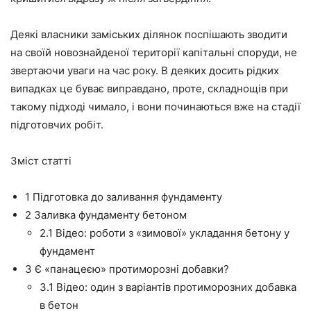
Деякі власники заміських ділянок поспішають зводити
на своїй
новознайденої
території капітальні споруди, не
звертаючи уваги на час року. В деяких досить рідких
випадках це буває виправдано,
проте,
складнощів при
такому підході чимало, і вони починаються вже на стадії
підготовчих робіт.
Зміст статті
1
Підготовка до заливання фундаменту
2
Заливка фундаменту бетоном
2.1
Відео: роботи з «зимової» укладання бетону у
фундамент
3
Є «панацеєю» протиморозні добавки?
3.1
Відео: один з варіантів протиморозних добавка
в бетон