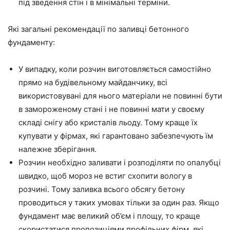
під зведення стін і в мінімальні терміни.
Які загальні рекомендації по заливці бетонного
фундаменту:
У випадку, коли
розчин виготовляється самостійно
прямо на будівельному майданчику, всі
використовувані для нього матеріали
не повинні
бути
в замороженому стані і
не повинні
мати у
своєму
складі снігу або кристалів льоду. Тому краще їх
купувати у фірмах, які
гарантовано
забезпечують їм
належне зберігання.
Розчин необхідно заливати і розподіляти по опалубці
швидко, щоб мороз не встиг схопити вологу в
розчині. Тому заливка всього
обсягу
бетону
проводиться у таких умовах тільки за один раз. Якщо
фундамент має великий
об’єм
і площу, то краще
скористатися
пропозиціями профільних фірм, які