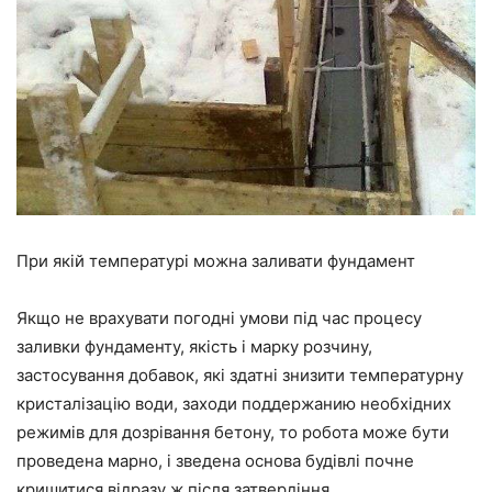
При якій температурі можна заливати фундамент
Якщо не врахувати погодні умови під час процесу
заливки фундаменту, якість і марку розчину,
застосування добавок, які здатні знизити
температурну
кристалізацію
води, заходи
по
ддержанию необхідних
режимів для дозрівання бетону, то робота може бути
проведена марно, і
зведена
основа будівлі
почне
кришитися відразу ж після затвердіння.