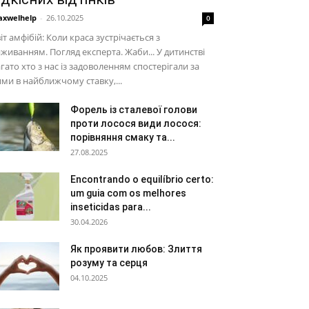
xwelhelp
-
26.10.2025
0
іт амфібій: Коли краса зустрічається з
живанням. Погляд експерта. Жаби... У дитинстві
гато хто з нас із задоволенням спостерігали за
ми в найближчому ставку,...
Форель із сталевої голови
проти лосося види лосося:
порівняння смаку та...
27.08.2025
Encontrando o equilíbrio certo:
um guia com os melhores
inseticidas para...
30.04.2026
Як проявити любов: Злиття
розуму та серця
04.10.2025