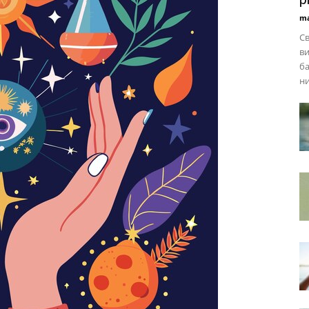
ma
Св
ви
ба
ни