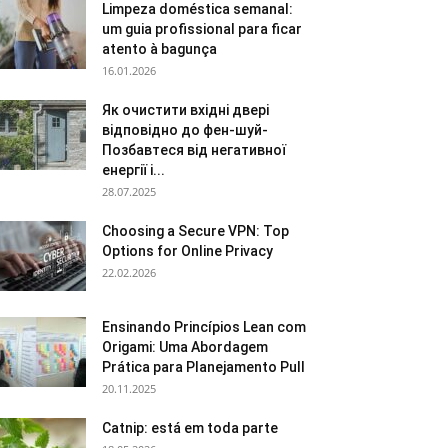
Limpeza doméstica semanal:
um guia profissional para ficar
atento à bagunça
16.01.2026
Як очистити вхідні двері
відповідно до фен-шуй-
Позбавтеся від негативної
енергії і...
28.07.2025
Choosing a Secure VPN: Top
Options for Online Privacy
22.02.2026
Ensinando Princípios Lean com
Origami: Uma Abordagem
Prática para Planejamento Pull
20.11.2025
Catnip: está em toda parte