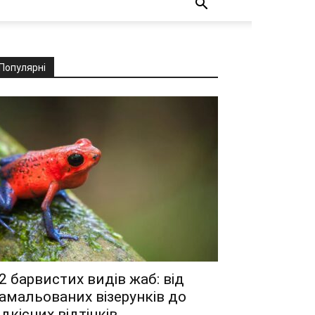
Популярні
2 барвистих видів жаб: від
амальованих візерунків до
ідкісних відтінків