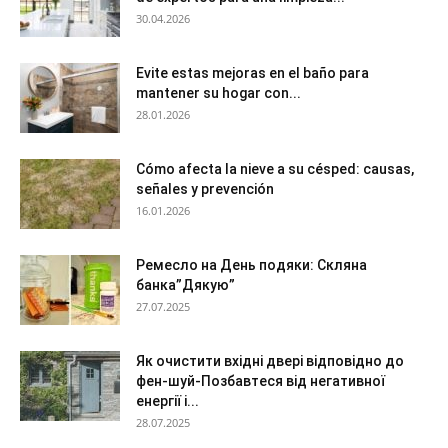
30.04.2026
Evite estas mejoras en el baño para
mantener su hogar con...
28.01.2026
Cómo afecta la nieve a su césped: causas,
señales y prevención
16.01.2026
Ремесло на День подяки: Скляна
банка”Дякую”
27.07.2025
Як очистити вхідні двері відповідно до
фен-шуй-Позбавтеся від негативної
енергії і...
28.07.2025