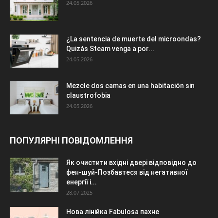
24.05.2026
¿La sentencia de muerte del microondas?
Quizás Steam venga a por...
24.05.2026
Mezcle dos camas en una habitación sin
claustrofobia
24.05.2026
ПОПУЛЯРНІ ПОВІДОМЛЕННЯ
Як очистити вхідні двері відповідно до
фен-шуй-Позбавтеся від негативної
енергії і...
28.07.2025
Нова лінійка Fabulosa пахне