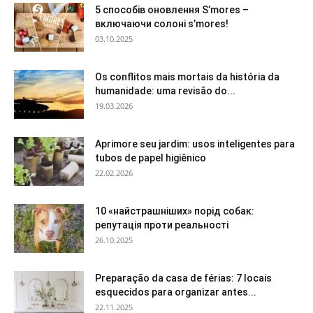
5 способів оновлення S’mores –
включаючи солоні s’mores!
03.10.2025
Os conflitos mais mortais da história da
humanidade: uma revisão do...
19.03.2026
Aprimore seu jardim: usos inteligentes para
tubos de papel higiênico
22.02.2026
10 «найстрашніших» порід собак:
репутація проти реальності
26.10.2025
Preparação da casa de férias: 7 locais
esquecidos para organizar antes...
22.11.2025