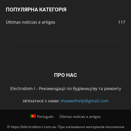
ПОПУЛЯРНА КАТЕГОРІЯ
Últimas notícias e artigos
117
ПРО НАС
Electrodom-l - Рекомендації по будівництву та ремонту
зв'язатися з нами:
maxwelhelp@gmail.com
Português
Últimas notícias e artigos
© https://electrodom-l.com.ua- При копіюванні матеріалів посилання