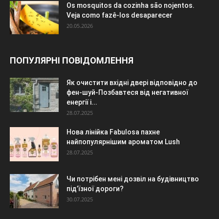
Os mosquitos da cozinha são nojentos.
Veja como fazê-los desaparecer
20.05.2026
ПОПУЛЯРНІ ПОВІДОМЛЕННЯ
Як очистити вхідні двері відповідно до
фен-шуй-Позбавтеся від негативної
енергії і...
28.07.2025
Нова лінійка Fabulosa пахне
найпопулярнішим ароматом Lush
28.07.2025
Чи потрібен мені дозвіл на будівництво
під’їзної дороги?
30.07.2025