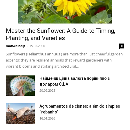
Master the Sunflower: A Guide to Timing,
Planting, and Varieties
maxwelhelp
-
15.05.2026
0
Sunflowers (Helianthus annuus ) are more than just cheerful garden
accents; they are resilient annuals that reward gardeners with
vibrant blooms and striking architectural...
Найменш цінна валюта порівняно з
доларом США
20.09.2025
Agrupamentos de cisnes: além do simples
“rebanho”
16.01.2026