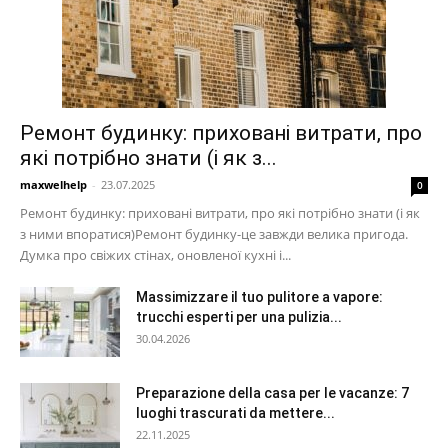
Ремонт будинку: приховані витрати, про
які потрібно знати (і як з...
maxwelhelp
-
23.07.2025
0
Ремонт будинку: приховані витрати, про які потрібно знати (і як
з ними впоратися)Ремонт будинку-це завжди велика пригода.
Думка про свіжих стінах, оновленої кухні і...
Massimizzare il tuo pulitore a vapore:
trucchi esperti per una pulizia...
30.04.2026
Preparazione della casa per le vacanze: 7
luoghi trascurati da mettere...
22.11.2025