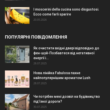
I moscerini della cucina sono disgustosi.
Ecco come farli sparire
20.05.2026
ПОПУЛЯРНІ ПОВІДОМЛЕННЯ
Як очистити вхідні двері відповідно до
фен-шуй-Позбавтеся від негативної
енергії і...
28.07.2025
Нова лінійка Fabulosa пахне
найпопулярнішим ароматом Lush
28.07.2025
Чи потрібен мені дозвіл на будівництво
під’їзної дороги?
30.07.2025