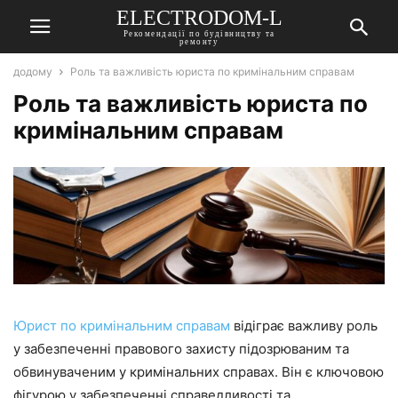
ELECTRODOM-L
Рекомендації по будівництву та
ремонту
додому
Роль та важливість юриста по кримінальним справам
Роль та важливість юриста по
кримінальним справам
Юрист по кримінальним справам
відіграє важливу роль
у забезпеченні правового захисту підозрюваним та
обвинуваченим у кримінальних справах. Він є ключовою
фігурою у забезпеченні справедливості та