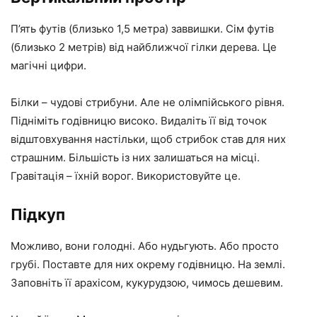
П’ять футів (близько 1,5 метра) заввишки. Сім футів
(близько 2 метрів) від найближчої гілки дерева. Це
магічні цифри.
Білки – чудові стрибуни. Але не олімпійського рівня.
Підніміть годівницю високо. Видаліть її від точок
відштовхування настільки, щоб стрибок став для них
страшним. Більшість із них залишаться на місці.
Гравітація – їхній ворог. Використовуйте це.
Підкуп
Можливо, вони голодні. Або нудьгують. Або просто
грубі. Поставте для них окрему годівницю. На землі.
Заповніть її арахісом, кукурудзою, чимось дешевим.