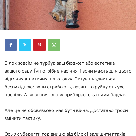
Білок зовсім не турбує ваш бюджет або естетика
вашого саду. Їм потрібне насіння, і вони мають для цього
відмінну атлетичну підготовку. Ситуація здається
безвихідною: вони стрибають, лазять та руйнують усе
поспіль. А ви знову і знову прибираєте за ними бардак.
Але це не обов’язково має бути війна. Достатньо трохи
змінити тактику.
Ось як уберегти годівницю від білок і залишити птахів