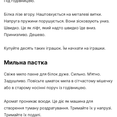
Під годівницею.
Білка лізе вгору. Наштовхується на металеві витки.
Напруга пружини порушується. Вони зісковзують униз.
Швидко. Це як ліфт, який надто швидко їде вниз.
Принизливо. Дешево.
Купуйте десять таких іграшок. Їм начхати на іграшки.
Мильна пастка
Свіже мило пахне для білок дуже. Сильно. М’ятно.
Задушливо. Повісьте шматок мила в сітчастому мішечку
або в старому носінні поруч із годівницею.
Аромат проникає всюди. Це діє як машина для
створення туману роздратування. Тримайте їх у напрузі.
Тримайте їх подалі.