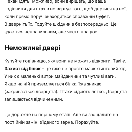
Нехай їдять. Можливо, вони вирішать, що ваша
годівниця для птахів не вартує того, щоб дертися на неї,
коли прямо поруч знаходиться справжній буфет.
Відверніть їх. Годуйте шкідників безпосередньо. Це
здається неправильним, але часто працює.
Неможливі двері
Купуйте годівницю, яку вони не можуть відкрити. Такі є.
Захист від білок
– це вже не просто маркетинговий хід.
У них є маленькі витри майданчики та чутливі ваги.
Якщо на ній приземляється білка, їжа зникає
(закривається дверцята). Птахи сідають легко. Дверцята
залишаються відчиненими.
Це дорожче на першому етапі. Але ви заощадите на
постійній заміні з’їденого зерна. Порахуйте.