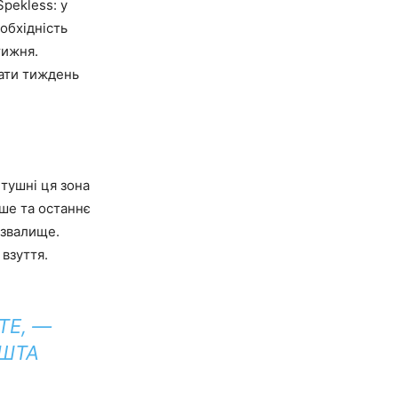
pekless: у
еобхідність
тижня.
чати тиждень
етушні ця зона
рше та останнє
 звалище.
 взуття.
ТЕ, —
ОШТА