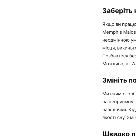
Заберіть 
Якщо ви працює
Memphis Maids
неодмінною умо
місця, викиньт
Позбавтеся бе
Можливо, ні. 
Змініть п
Ми спимо голі 
на неприємну і
наволочки. Кід
якості сну. Змі
Швидко п