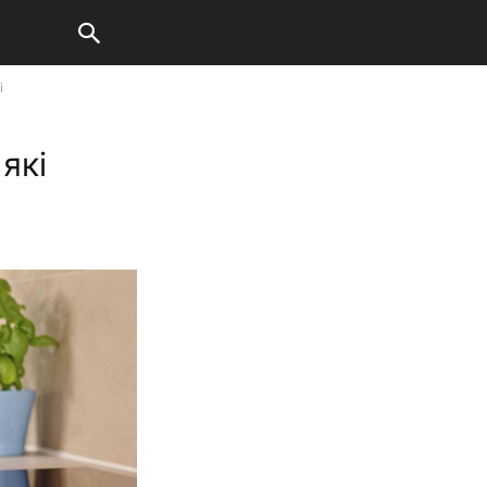
і
які