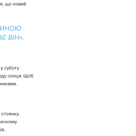
тя, що новий
ВИНОЮ
 ВІН».
 у суботу
ходу сонця. Щоб
ениками.
 стоянку.
уличному
ів.