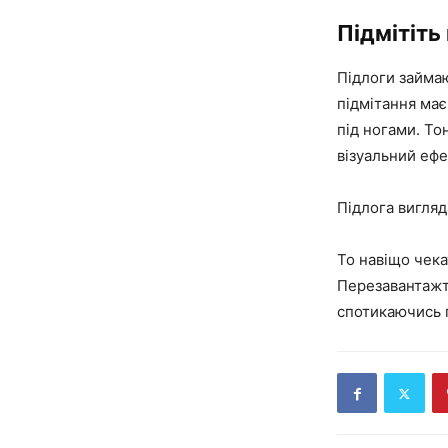
Підмітіть
Підлоги займа
підмітання має
під ногами. Т
візуальний ефе
Підлога вигляд
То навіщо чека
Перезавантажте
спотикаючись п