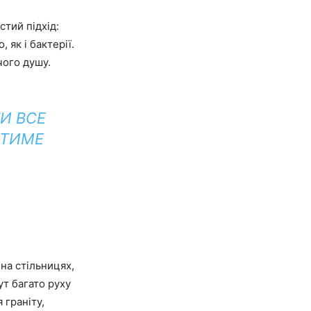
стий підхід:
 як і бактерії.
чого душу.
И ВСЕ
АТИМЕ
на стільницях,
ут багато руху
 граніту,