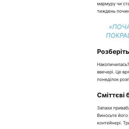
мармуру чи ста
тиждень почина
«ПОЧ
ПОКРА
Розберіть
Накопичилась? 
ввечері. Це вр
понеділок розп
Сміттєві 
Запахи привабл
Виносьте його 
контейнері. Три