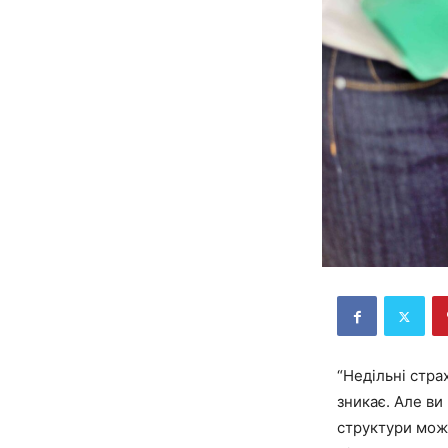
“Недільні стра
зникає. Але ви
структури можн