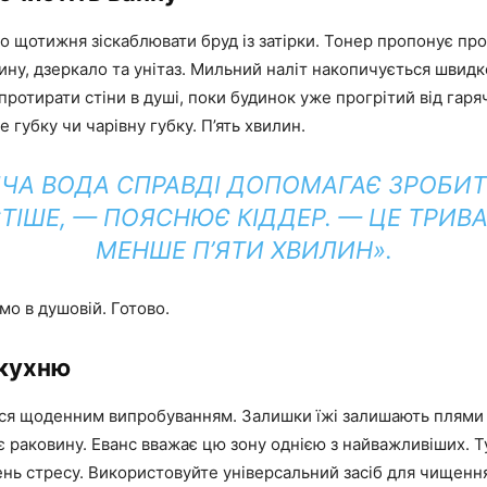
о щотижня зіскаблювати бруд із затірки. Тонер пропонує про
ину, дзеркало та унітаз. Мильний наліт накопичується швидко,
протирати стіни в душі, поки будинок уже прогрітий від гаря
 губку чи чарівну губку. П’ять хвилин.
ЯЧА ВОДА СПРАВДІ ДОПОМАГАЄ ЗРОБИТ
ТІШЕ, — ПОЯСНЮЄ КІДДЕР. — ЦЕ ТРИВ
МЕНШЕ П’ЯТИ ХВИЛИН».
мо в душовій. Готово.
 кухню
ься щоденним випробуванням. Залишки їжі залишають плями 
 раковину. Еванс вважає цю зону однією з найважливіших. Т
ень стресу. Використовуйте універсальний засіб для чищення