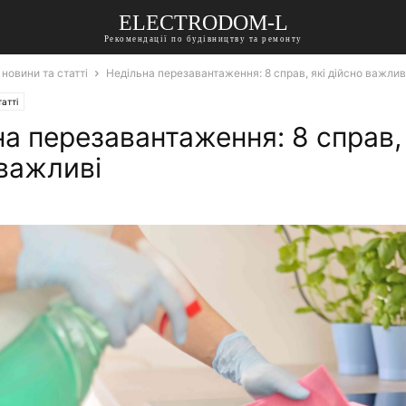
ELECTRODOM-L
Рекомендації по будівництву та ремонту
 новини та статті
Недільна перезавантаження: 8 справ, які дійсно важлив
атті
а перезавантаження: 8 справ, 
 важливі