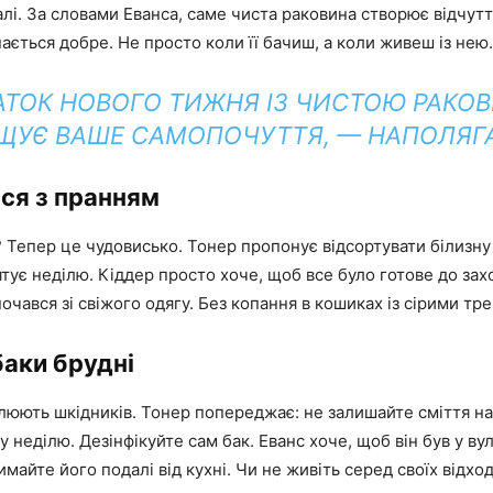
лі. За словами Еванса, саме чиста раковина створює відчут
ється добре. Не просто коли її бачиш, а коли живеш із нею.
АТОК НОВОГО ТИЖНЯ ІЗ ЧИСТОЮ РАКО
ЩУЄ ВАШЕ САМОПОЧУТТЯ, — НАПОЛЯГАЄ
ся з пранням
Тепер це чудовисько. Тонер пропонує відсортувати білизну
ятує неділю. Кіддер просто хоче, щоб все було готове до за
очався зі свіжого одягу. Без копання в кошиках із сірими тр
баки брудні
юють шкідників. Тонер попереджає: не залишайте сміття на
у неділю. Дезінфікуйте сам бак. Еванс хоче, щоб він був у в
майте його подалі від кухні. Чи не живіть серед своїх відход