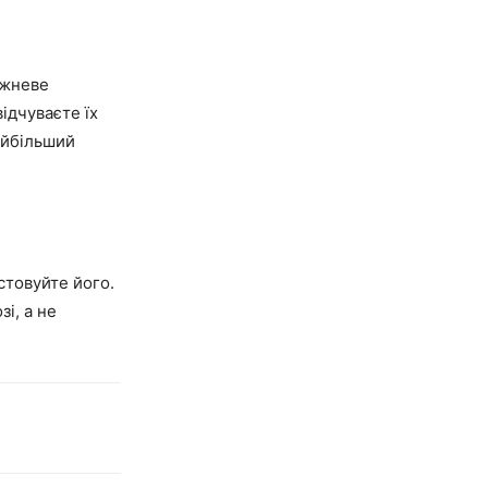
ижневе
ідчуваєте їх
айбільший
стовуйте його.
і, а не