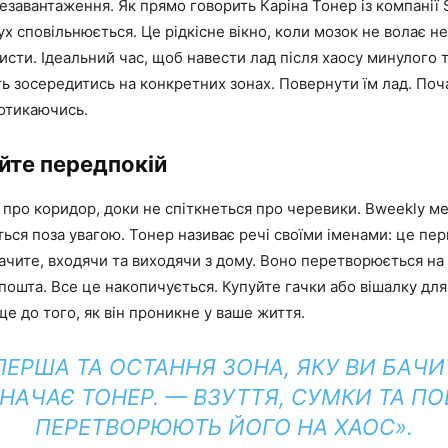
езавантаження. Як прямо говорить Каріна Тонер із компанії S
ух сповільнюється. Це рідкісне вікно, коли мозок не волає н
листи. Ідеальний час, щоб навести лад після хаосу минулого 
ь зосередитись на конкретних зонах. Повернути їм лад. По
потикаючись.
йте передпокій
 про коридор, доки не спіткнеться про черевики. Вweekly м
ься поза увагою. Тонер називає речі своїми іменами: це пе
бачите, входячи та виходячи з дому. Воно перетворюється на
 пошта. Все це накопичується. Купуйте гачки або вішалку для
ще до того, як він проникне у ваше життя.
ПЕРША ТА ОСТАННЯ ЗОНА, ЯКУ ВИ БАЧИ
НАЧАЄ ТОНЕР. — ВЗУТТЯ, СУМКИ ТА П
ПЕРЕТВОРЮЮТЬ ЙОГО НА ХАОС».