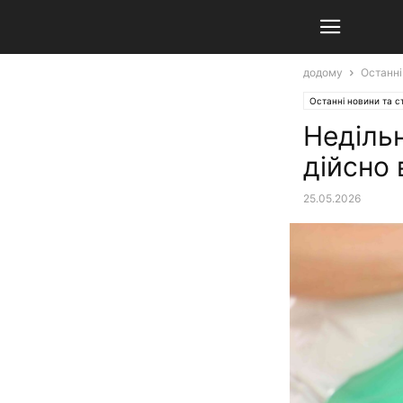
додому
Останні
Останні новини та ст
Недільн
дійсно
25.05.2026