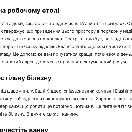
на робочому столі
те з дому, ваш офіс – це одночасно в’язниця та притулок. Ст
 стверджує, що приведення цього простору в порядок у нед
вою для гарного понеділка. Протріть ноутбук, покладіть д
е порожню чашку від кави. Еванс радить «цілком очистити ст
зладу. Це допоможе вам почуватися краще, починаючи день.
Але чистий екран допомагає прояснити затуманений розум.
остільну білизну
під шаром пилу. Ешлі Кіддер, співзасновник компанії Dashing
стину: забруднення накопичуються швидко. Харчові кліщі лю
дер каже, що робити це потрібно щотижня. Це питання гігіє
ніть білизну. Відчуйте свіжу тканину.
очистіть ванну