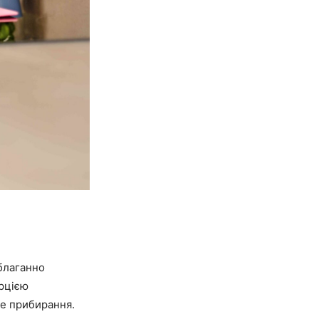
вблаганно
орцією
не прибирання.