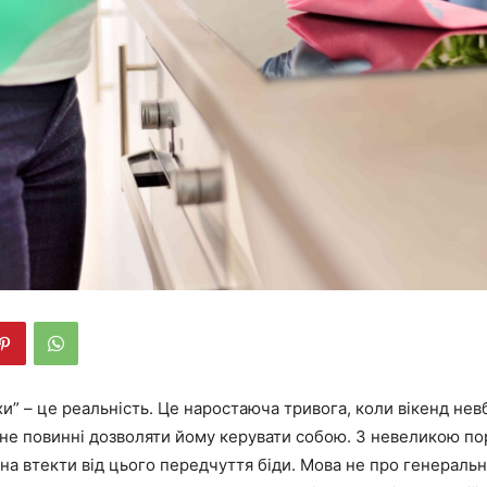
хи” – це реальність. Це наростаюча тривога, коли вікенд не
 не повинні дозволяти йому керувати собою. З невеликою п
а втекти від цього передчуття біди. Мова не про генераль