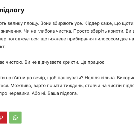
 підлогу
ють велику площу. Вони збирають усе. Кіддер каже, що щот
 значення. Чи не глибока чистка. Просто зберіть крихти. Ви в
онер погоджується: щотижневе прибирання пилососом дає н
кт.
ає чистою. Ви не відчуваєте крихти. Це працює.
ти на п’ятницю вечір, щоб панікувати? Неділя вільна. Викори
ся. Можливо, варто почати тиждень, стоячи на чистій підлоз
ро черевики. Або ні. Ваша підлога.