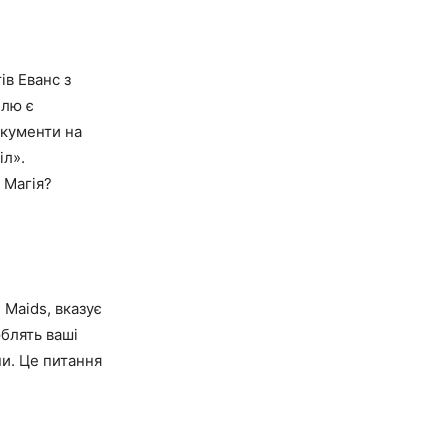
ів Еванс з
ілю є
окументи на
іл».
 Магія?
 Maids, вказує
блять ваші
ни. Це питання