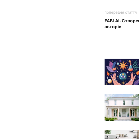
попередня стаття
FABLAI: Створе
авторів