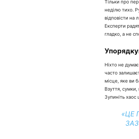
Тільки про пер
неділю тихо. Р
відповісти на 
Експерти радят
гладко, а не с
Упорядку
Ніхто не думає
часто залишаєт
місце, яке ви 
Взуття, сумки,
Зупиніть хаос 
«ЦЕ 
ЗАЗ