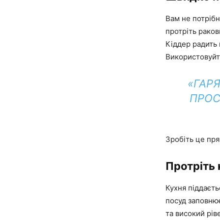
Вам не потрібн
протріть раков
Кіддер радить 
Використовуйте
«ГАР
ПРОС
Зробіть це пря
Протріть
Кухня піддаєт
посуд заповнює
та високий рів