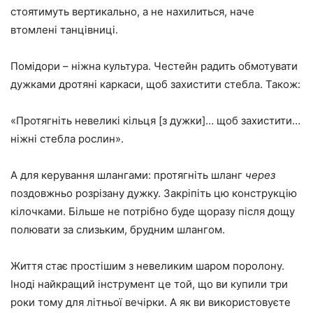
стоятимуть вертикально, а не нахилиться, наче
втомлені танцівниці.
Помідори – ніжна культура. Честейн радить обмотувати
дужками дротяні каркаси, щоб захистити стебла. Також:
«Протягніть невеликі кільця [з дужки]… щоб захистити…
ніжні стебла рослин».
А для керування шлангами: протягніть шланг
через
поздовжньо розрізану дужку. Закріпіть цю конструкцію
кілочками. Більше не потрібно буде щоразу після дощу
полювати за слизьким, брудним шлангом.
Життя стає простішим з невеликим шаром поролону.
Іноді найкращий інструмент це той, що ви купили три
роки тому для літньої вечірки. А як ви використовуєте