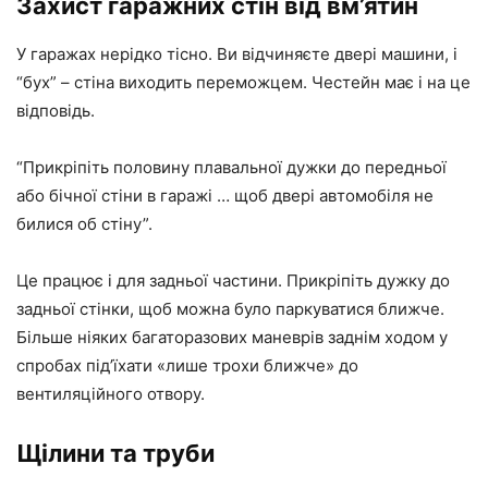
Захист гаражних стін від вм’ятин
У гаражах нерідко тісно. Ви відчиняєте двері машини, і
“бух” – стіна виходить переможцем. Честейн має і на це
відповідь.
“Прикріпіть половину плавальної дужки до передньої
або бічної стіни в гаражі … щоб двері автомобіля не
билися об стіну”.
Це працює і для задньої частини. Прикріпіть дужку до
задньої стінки, щоб можна було паркуватися ближче.
Більше ніяких багаторазових маневрів заднім ходом у
спробах під’їхати «лише трохи ближче» до
вентиляційного отвору.
Щілини та труби