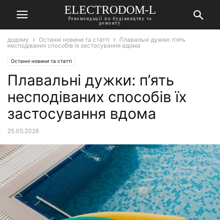
ELECTRODOM-L
Рекомендації по будівництву та
ремонту
додому
Останні новини та статті
Плавальні дужки: п’ять
несподіваних способів їх застосування вдома
Останні новини та статті
Плавальні дужки: п’ять
несподіваних способів їх
застосування вдома
25.05.2026