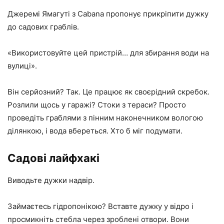
Джеремі Ямагуті з Cabana пропонує прикріпити дужку
до садових граблів.
«Використовуйте цей пристрій… для збирання води на
вулиці».
Він серйозний? Так. Це працює як своєрідний скребок.
Розлили щось у гаражі? Стоки з тераси? Просто
проведіть граблями з пінним наконечником вологою
ділянкою, і вода вбереться. Хто б міг подумати.
Садові лайфхакі
Виводьте дужки надвір.
Займаєтесь гідропонікою? Вставте дужку у відро і
просмикніть стебла через зроблені отвори. Вони