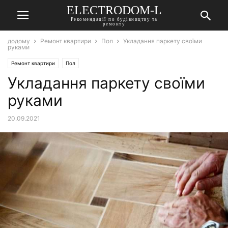
ELECTRODOM-L
Рекомендації по будівництву та
ремонту
додому
Ремонт квартири
Пол
Укладання паркету своїми
руками
Ремонт квартири
Пол
Укладання паркету своїми
руками
20.09.2021