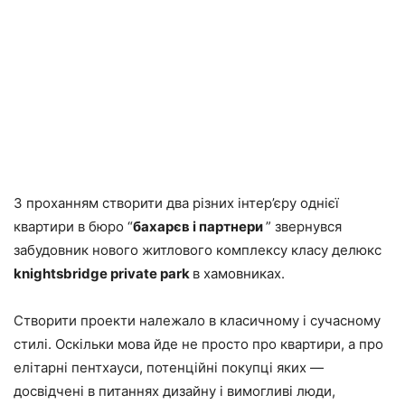
З проханням створити два різних інтер’єру однієї
квартири в бюро “
бахарєв і партнери
” звернувся
забудовник нового житлового комплексу класу делюкс
knightsbridge private park
в хамовниках.
Створити проекти належало в класичному і сучасному
стилі. Оскільки мова йде не просто про квартири, а про
елітарні пентхауси, потенційні покупці яких —
досвідчені в питаннях дизайну і вимогливі люди,