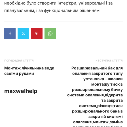
необхідно було створити інтер’єри, універсальні і за
планувальним, і за функціональним рішенням.
попередня стаття
наступна стаття
Монтаж лічильника води
Розширювальний бак для
своїми руками
опалення закритого типу
установка – нюанси
монтажу,тиск в
розширювальному бачку
maxwelhelp
системи опалення,відкрита
та закрита
система,різниця,тиск
розширювального бака в
закритій системі
опалення,монтаж,заміна