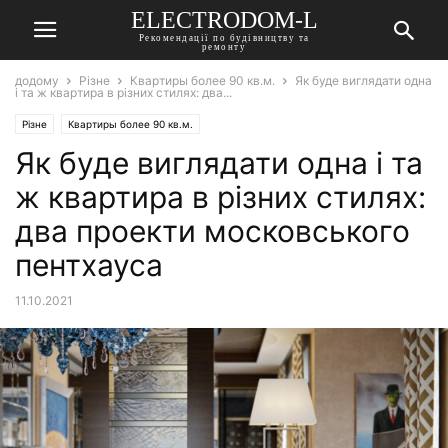
ELECTRODOM-L
Рекомендації по будівництву та
ремонту
додому
Різне
Квартиры более 90 кв.м.
Як буде виглядати одна
і та ж квартира в різних стилях: два...
Різне
Квартиры более 90 кв.м.
Як буде виглядати одна і та
ж квартира в різних стилях:
два проекти московського
пентхауса
11.10.2021