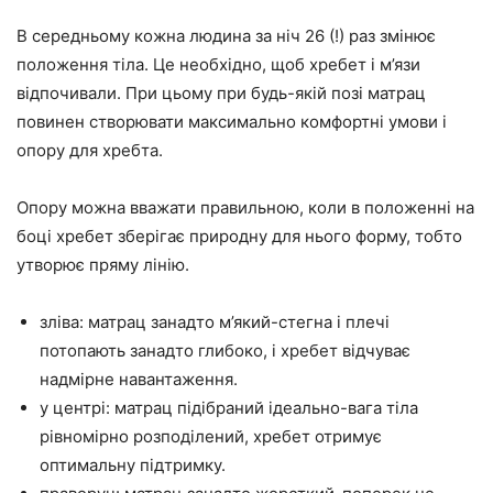
В середньому кожна людина за ніч 26 (!) раз змінює
положення тіла. Це необхідно, щоб хребет і м’язи
відпочивали. При цьому при будь-якій позі матрац
повинен створювати максимально комфортні умови і
опору для хребта.
Опору можна вважати правильною, коли в положенні на
боці хребет зберігає природну для нього форму, тобто
утворює пряму лінію.
зліва: матрац занадто м’який-стегна і плечі
потопають занадто глибоко, і хребет відчуває
надмірне навантаження.
у центрі: матрац підібраний ідеально-вага тіла
рівномірно розподілений, хребет отримує
оптимальну підтримку.