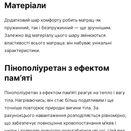
Матеріали
Додатковий шар комфорту робить матрац-як
пружинний, так і безпружинний — ще зручнішим.
Залежно від матеріалу цього шару змінюються
властивості всього матраца: він набуває унікальні
характеристики.
Пінополіуретан з ефектом
пам’яті
Пінополіуретан з ефектом пам’яті реагує на тепло і вагу
тіла. Нагріваючись, він стає більш податливим і ще
точніше повторює природні вигини тіла. За
рахунокЦього навантаження розподіляється рівномірно,
що забезпечує повноцінне кровопостачання м’язів і
шкіри і дозволяє повністю розслабитися уві сні. Цей вид