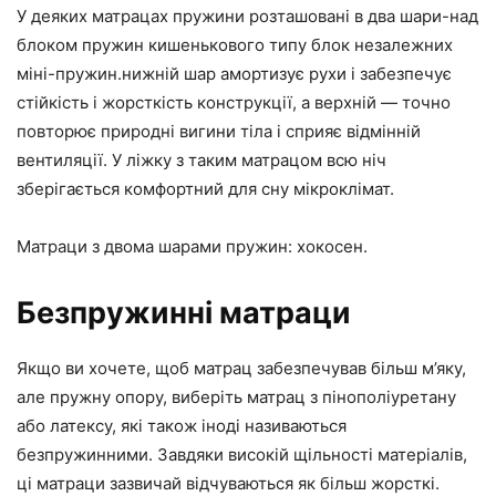
У деяких матрацах пружини розташовані в два шари-над
блоком пружин кишенькового типу блок незалежних
міні-пружин.нижній шар амортизує рухи і забезпечує
стійкість і жорсткість конструкції, а верхній — точно
повторює природні вигини тіла і сприяє відмінній
вентиляції. У ліжку з таким матрацом всю ніч
зберігається комфортний для сну мікроклімат.
Матраци з двома шарами пружин: хокосен.
Безпружинні матраци
Якщо ви хочете, щоб матрац забезпечував більш м’яку,
але пружну опору, виберіть матрац з пінополіуретану
або латексу, які також іноді називаються
безпружинними. Завдяки високій щільності матеріалів,
ці матраци зазвичай відчуваються як більш жорсткі.