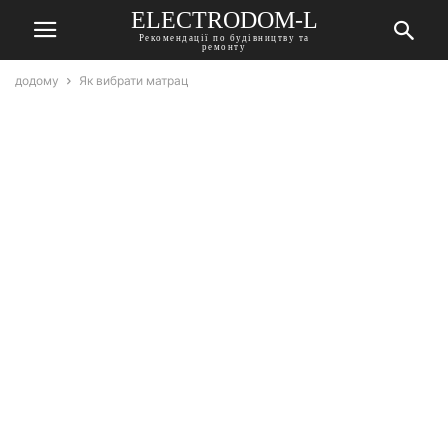
ELECTRODOM-L
Рекомендації по будівництву та
ремонту
додому
Як вибрати матрац