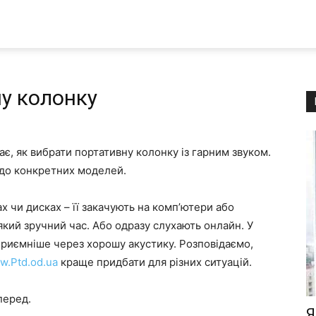
у колонку
ає, як вибрати портативну колонку із гарним звуком.
до конкретних моделей.
х чи дисках – її закачують на комп’ютери або
який зручний час. Або одразу слухають онлайн. У
приємніше через хорошу акустику. Розповідаємо,
ww.Ptd.od.ua
краще придбати для різних ситуацій.
перед.
Я