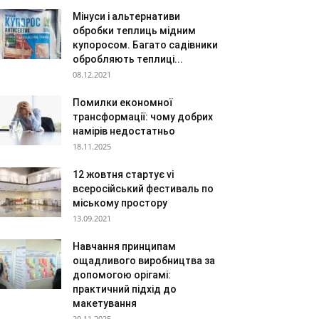
Мінуси і альтернативи
обробки теплиць мідним
купоросом. Багато садівники
обробляють теплиці...
08.12.2021
Помилки економної
трансформації: чому добрих
намірів недостатньо
18.11.2025
12 жовтня стартує vi
всеросійський фестиваль по
міському простору
13.09.2021
Навчання принципам
ощадливого виробництва за
допомогою орігамі:
практичний підхід до
макетування
20.11.2025