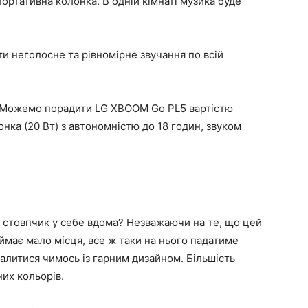
ортативна колонка. В одній кімнаті музика буде
и неголосне та рівномірне звучання по всій
. Можемо порадити LG XBOOM Go PL5 вартістю
нка (20 Вт) з автономністю до 18 годин, звуком
 стовпчик у себе вдома? Незважаючи на те, що цей
аймає мало місця, все ж таки на нього падатиме
валитися чимось із гарним дизайном. Більшість
их кольорів.