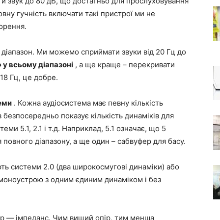
ти звук до 80 дБ, що достатньо для прослуховування
овну гучність включати такі пристрої ми не
орення.
й діапазон. Ми можемо сприймати звуки від 20 Гц до
 у всьому діапазоні
, а ще краще – перекривати
18 Гц, це добре.
теми
. Кожна аудіосистема має певну кількість
в безпосередньо показує кількість динаміків для
ми 5.1, 2.1 і т.д. Наприклад, 5.1 означає, що 5
повного діапазону, а ще один – сабвуфер для басу.
ть системи 2.0 (два широкосмугові динаміки) або
 моноустрою з одним єдиним динаміком і без
опір — імпеданс. Чим вищий опір, тим менша