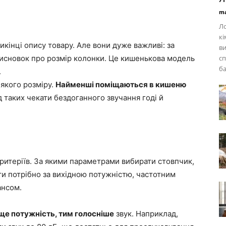
ma
Ло
кі
икінці опису товару. Але вони дуже важливі: за
ви
исновок про розмір колонки. Це кишенькова модель
сп
ба
.
якого розміру.
Найменші поміщаються в кишеню
д таких чекати бездоганного звучання годі й
критеріїв. За якими параметрами вибирати стовпчик,
ти потрібно за вихідною потужністю, частотним
ансом.
ще потужність, тим голосніше
звук. Наприклад,