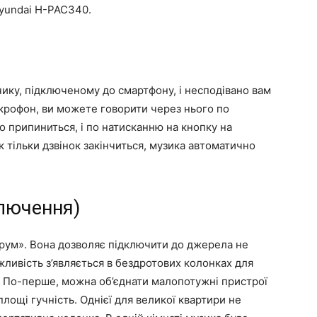
Hyundai H-PAC340.
чику, підключеному до смартфону, і несподівано вам
ікрофон, ви можете говорити через нього по
о припиниться, і по натисканню на кнопку на
 тільки дзвінок закінчиться, музика автоматично
лючення)
ирум». Вона дозволяє підключити до джерела не
ожливість з’являється в бездротових колонках для
с? По-перше, можна об’єднати малопотужні пристрої
площі гучність. Однієї для великої квартири не