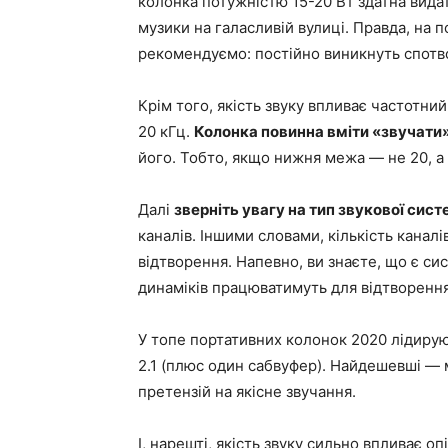
колонка потужністю 15-20 Вт здатна вида
музики на галасливій вулиці. Правда, на п
рекомендуємо: постійно виникнуть спотв
Крім того, якість звуку впливає частотни
20 кГц.
Колонка повинна вміти «звучати»
його. Тобто, якщо нижня межа — не 20, а 
Далі
зверніть увагу на тип звукової сис
каналів. Іншими словами, кількість каналі
відтворення. Напевно, ви знаєте, що є систе
динаміків працюватимуть для відтворення 
У топe портативних колонок 2020 лідирую
2.1 (плюс один сабвуфер). Найдешевші —
претензій на якісне звучання.
І, нарешті, якість звуку сильно впливає 