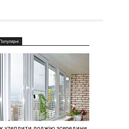
Популярні
к утеплити лоджію зсередини