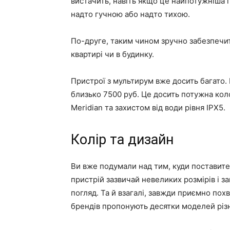
вистачить, навіть якщо це найпотужніша п
надто гучною або надто тихою.
По-друге, таким чином зручно забезпечит
квартирі чи в будинку.
Пристрої з мультирум вже досить багато
близько 7500 руб. Це досить потужна коло
Meridian та захистом від води рівня IPX5.
Колір та дизайн
Ви вже подумали над тим, куди поставите
пристрій зазвичай невеликих розмірів і з
погляд. Та й взагалі, завжди приємно пох
брендів пропонують десятки моделей різн