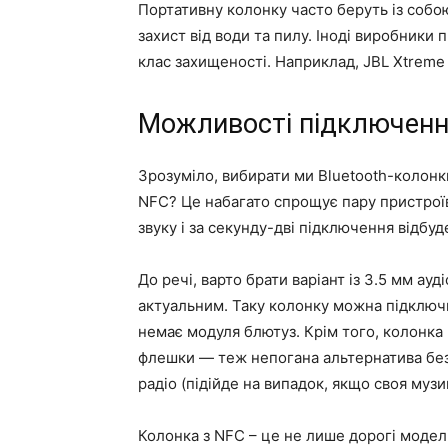
Портативну колонку часто беруть із собою
захист від води та пилу. Іноді виробники
клас захищеності. Наприклад, JBL Xtreme 
Можливості підключен
Зрозуміло, вибирати ми Bluetooth-колонки
NFC? Це набагато спрощує пару пристрої
звуку і за секунду-дві підключення відбуд
До речі, варто брати варіант із 3.5 мм ау
актуальним. Таку колонку можна підключи
немає модуля блютуз. Крім того, колонка 
флешки — теж непогана альтернатива бе
радіо (підійде на випадок, якщо своя муз
Колонка з NFC – це не лише дорогі модел