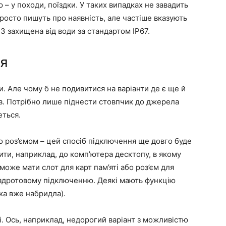
 – у походи, поїздки. У таких випадках не завадить
 просто пишуть про наявність, але частіше вказують
3 захищена від води за стандартом IP67.
ня
. Але чому б не подивитися на варіанти де є ще й
в. Потрібно лише піднести стовпчик до джерела
еться.
діо роз’ємом – цей спосіб підключення ще довго буде
ти, наприклад, до комп’ютера десктопу, в якому
може мати слот для карт пам’яті або роз’єм для
здротовому підключенню. Деякі мають функцію
ика вже набридла).
і. Ось, наприклад, недорогий варіант з можливістю