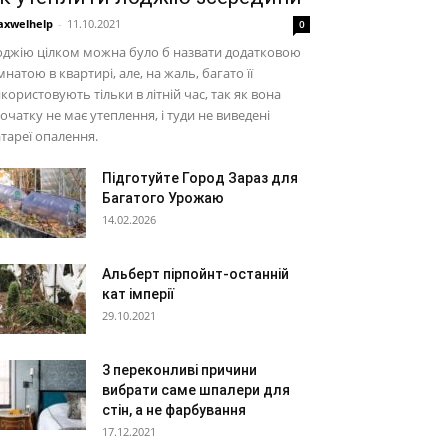
xwelhelp
-
11.10.2021
0
джію цілком можна було б назвати додатковою
мнатою в квартирі, але, на жаль, багато її
користовують тільки в літній час, так як вона
очатку не має утеплення, і туди не виведені
тареї опалення.
Підготуйте Город Зараз для
Багатого Урожаю
14.02.2026
Альберт пірпойнт-останній
кат імперії
29.10.2021
3 переконливі причини
вибрати саме шпалери для
стін, а не фарбування
17.12.2021