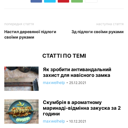
попередня стаття
наступна стаття
Настил деревяної підлоги
3д підлоги своїми руками
своїми руками
СТАТТІ ПО ТЕМІ
Як зробити антивандальний
захист для навісного замка
maxwelhelp
-
25.12.2021
Скумбрія в ароматному
маринаді-відмінна закуска за 2
години
maxwelhelp
-
10.12.2021