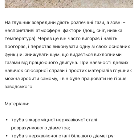
На глушник зсередини діють розпечені гази, а зовні –
несприятливі атмосферні фактори (дощ, сніг, низька
температура). Через це він часто вигорає і навіть
прогорає, і перестає виконувати одну зі своїх основних
функцій: знижувати шум, що видається вихлопними
газами від працюючого двигуна. При наявності деяких
навичок слюсарної справи і простих матеріалів глушник
можна зробити самому, і він буде працювати не гірше
заводського.
Матеріали:
труба з жароміцної нержавіючої сталі
розрахункового діаметра;
труба з нержавіючої сталі більшого діаметру;