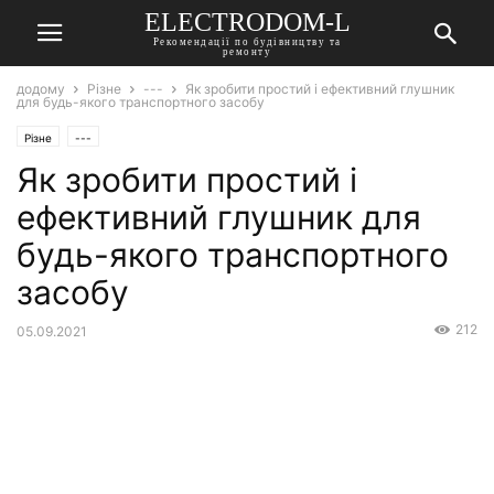
ELECTRODOM-L
Рекомендації по будівництву та
ремонту
додому
Різне
---
Як зробити простий і ефективний глушник
для будь-якого транспортного засобу
Різне
---
Як зробити простий і
ефективний глушник для
будь-якого транспортного
засобу
212
05.09.2021