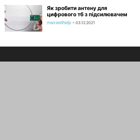
Як зробити антену для
цифрового тб з підсилювачем
maxwelhelp
-
03.12.2021
ПРО НАС
Electrodom-l - Рекомендації по будівництву та ремонту
зв'язатися з нами:
maxwelhelp@gmail.com
Головна
Будівництво будинку
Будівництво будинку
Ремонт квартири
Ремонт квартири
Українська