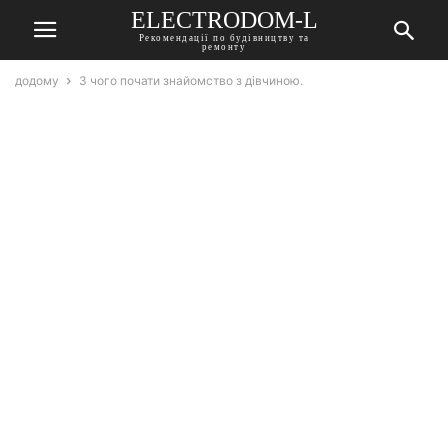
ELECTRODOM-L
Рекомендації по будівництву та
ремонту
додому
З чого почати знайомство з дівчиною.