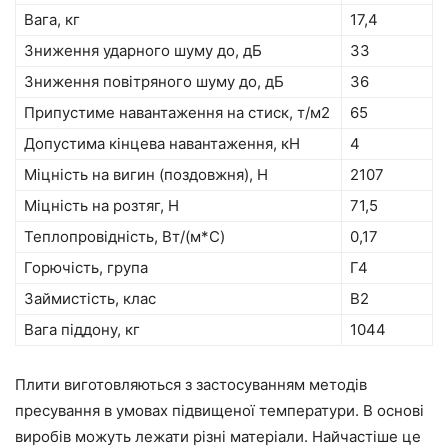
Вага, кг
17,4
Зниження ударного шуму до, дБ
33
Зниження повітряного шуму до, дБ
36
Припустиме навантаження на стиск, т/м2
65
Допустима кінцева навантаження, кН
4
Міцність на вигин (поздовжня), Н
2107
Міцність на розтяг, Н
71,5
Теплопровідність, Вт/(м*С)
0,17
Горючість, група
Г4
Займистість, клас
В2
Вага піддону, кг
1044
Плити виготовляються з застосуванням методів
пресування в умовах підвищеної температури. В основі
виробів можуть лежати різні матеріали. Найчастіше це