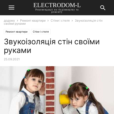
ELECTRODOM-L
Рекомендації по будівництву та
ремонту
додому
Ремонт квартири
Стіни і стеля
Звукоізоляція стін
своїми руками
Ремонт квартири
Стіни і стеля
Звукоізоляція стін своїми
руками
25.09.2021