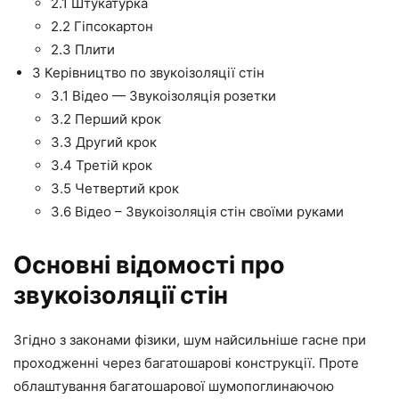
2.1
Штукатурка
2.2
Гіпсокартон
2.3
Плити
3
Керівництво по звукоізоляції стін
3.1
Відео — Звукоізоляція розетки
3.2
Перший крок
3.3
Другий крок
3.4
Третій крок
3.5
Четвертий крок
3.6
Відео – Звукоізоляція стін своїми руками
Основні відомості про
звукоізоляції стін
Згідно з законами фізики, шум найсильніше гасне при
проходженні через багатошарові конструкції. Проте
облаштування багатошарової шумопоглинаючою