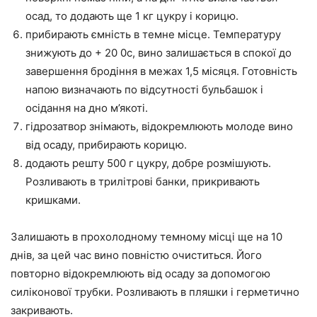
осад, то додають ще 1 кг цукру і корицю.
прибирають ємність в темне місце. Температуру
знижують до + 20 0c, вино залишається в спокої до
завершення бродіння в межах 1,5 місяця. Готовність
напою визначають по відсутності бульбашок і
осідання на дно м’якоті.
гідрозатвор знімають, відокремлюють молоде вино
від осаду, прибирають корицю.
додають решту 500 г цукру, добре розмішують.
Розливають в трилітрові банки, прикривають
кришками.
Залишають в прохолодному темному місці ще на 10
днів, за цей час вино повністю очиститься. Його
повторно відокремлюють від осаду за допомогою
силіконової трубки. Розливають в пляшки і герметично
закривають.