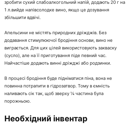
зробити сухий слабоалкогольний напій, додають 20 г на
1 л.вийде напівсолодке вино, якщо це дозування
збільшити вдвічі.
Апельсини не містять природних дріжджів. Без
додавання стимулюючої бродіння основи, вино не
виграється. Для цих цілей використовують закваску
(сусло), але на її приготування піде певний час.
Найчастіше додають винні дріжджі або родзинки.
В процесі бродіння буде підніматися піна, вона не
повинна потрапити в гідрозатвор. Тому в ємність
наливають сік так, щоб зверху ¼ частина була
порожньою.
Необхідний інвентар