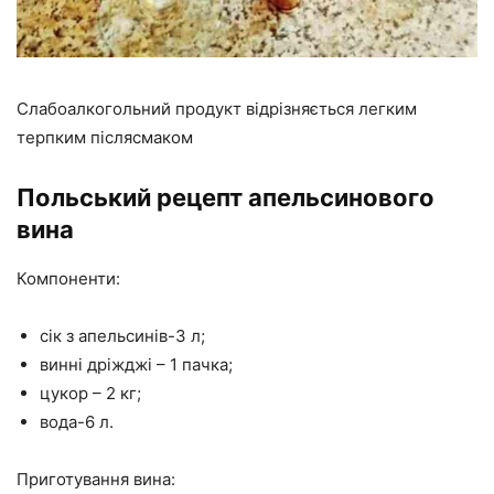
Слабоалкогольний продукт відрізняється легким
терпким післясмаком
Польський рецепт апельсинового
вина
Компоненти:
сік з апельсинів-3 л;
винні дріжджі – 1 пачка;
цукор – 2 кг;
вода-6 л.
Приготування вина: