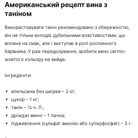
Американський рецепт вина з
таніном
Використовувати танін рекомендовано з обережністю,
він не тільки володіє дубильними властивостями, що
вплине на смак, але і виступає в ролі рослинного
барвника. У разі передозування, зробити вино світло-
жовтого кольору не вийде.
Інгредієнти:
апельсини без шкірки – 2 кг;
цукор – 1 кг;
танін – ¼ ч. Л.;
дріжджі винні – 1 пачка;
підживлення (сульфат амонію або суперфосфат) – 3 г.