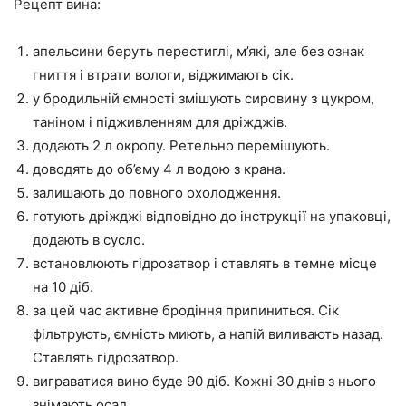
Рецепт вина:
апельсини беруть перестиглі, м’які, але без ознак
гниття і втрати вологи, віджимають сік.
у бродильній ємності змішують сировину з цукром,
таніном і підживленням для дріжджів.
додають 2 л окропу. Ретельно перемішують.
доводять до об’єму 4 л водою з крана.
залишають до повного охолодження.
готують дріжджі відповідно до інструкції на упаковці,
додають в сусло.
встановлюють гідрозатвор і ставлять в темне місце
на 10 діб.
за цей час активне бродіння припиниться. Сік
фільтрують, ємність миють, а напій виливають назад.
Ставлять гідрозатвор.
виграватися вино буде 90 діб. Кожні 30 днів з нього
знімають осад.