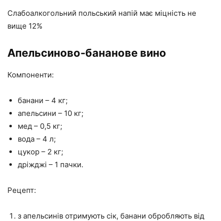
Слабоалкогольний польський напій має міцність не
вище 12%
Апельсиново-бананове вино
Компоненти:
банани – 4 кг;
апельсини – 10 кг;
мед – 0,5 кг;
вода – 4 л;
цукор – 2 кг;
дріжджі – 1 пачки.
Рецепт:
з апельсинів отримують сік, банани обробляють від