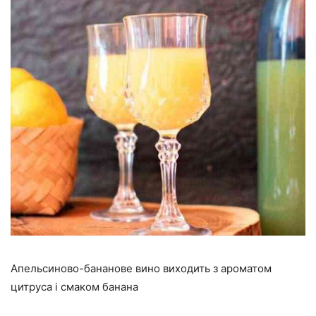
Апельсиново-бананове вино виходить з ароматом
цитруса і смаком банана