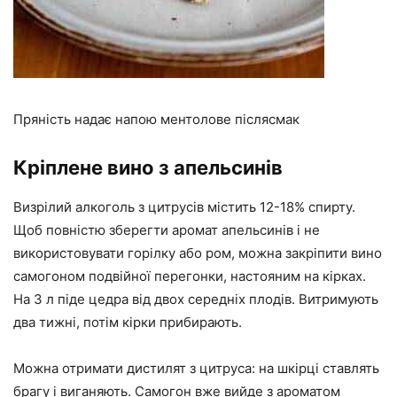
Пряність надає напою ментолове післясмак
Кріплене вино з апельсинів
Визрілий алкоголь з цитрусів містить 12-18% спирту.
Щоб повністю зберегти аромат апельсинів і не
використовувати горілку або ром, можна закріпити вино
самогоном подвійної перегонки, настояним на кірках.
На 3 л піде цедра від двох середніх плодів. Витримують
два тижні, потім кірки прибирають.
Можна отримати дистилят з цитруса: на шкірці ставлять
брагу і виганяють. Самогон вже вийде з ароматом