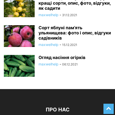
кращі сорти, опис, фото, відгуки,
як садити
maxwelhelp
-
31.12.2021
Сорт яблуні пам’ять
ульянищева: фото і опис, відгуки
садівників
maxwelhelp
-
15.12.2021
Огляд насіння огірків
maxwelhelp
-
06.12.2021
ПРО НАС