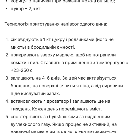
кориця-3 палички (при бажанні можна більше);
цукор – 2,5 кг.
Технологія приготування напівсолодкого вина:
сік з’єднують з 1 кг цукру і родзинками (його не
миють) в бродильній ємності.
прикривають зверху марлею, щоб не потрапили
комахи і пил. Ставлять в приміщення з температурою
+23-250 c.
залишають на 4-6 днів. За цей час активізується
бродіння, на поверхні з’явиться піна, а від сировини
піде кислуватий запах.
встановлюють гідрозатвор і залишають ще на
тиждень. Кожен день перемішують вміст.
спостерігають за бульбашками за виділенням
вуглекислого газу. Якщо процес не активний, на
поверхні немає піни, а на дні чітко визначається