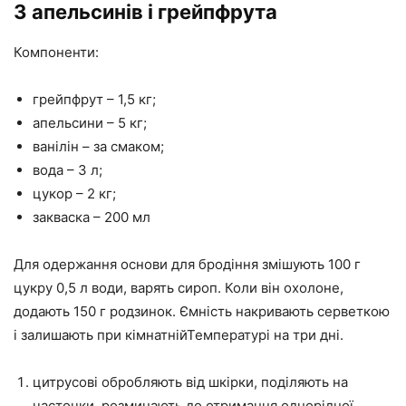
З апельсинів і грейпфрута
Компоненти:
грейпфрут – 1,5 кг;
апельсини – 5 кг;
ванілін – за смаком;
вода – 3 л;
цукор – 2 кг;
закваска – 200 мл
Для одержання основи для бродіння змішують 100 г
цукру 0,5 л води, варять сироп. Коли він охолоне,
додають 150 г родзинок. Ємність накривають серветкою
і залишають при кімнатнійТемпературі на три дні.
цитрусові обробляють від шкірки, поділяють на
часточки, розминають до отримання однорідної