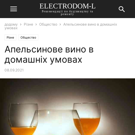
ELECTRODOM-L
Рекомендації по будівництву та
ремонту
додому
Різне
Общество
Апельсинове вино в домашніх
умовах
Різне
Общество
Апельсинове вино в
домашніх умовах
08.09.2021