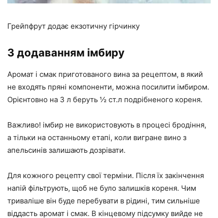
Грейпфрут додає екзотичну гірчинку
З додаванням імбиру
Аромат і смак приготованого вина за рецептом, в який
не входять пряні компоненти, можна посилити імбиром.
Орієнтовно на 3 л беруть ½ ст.л подрібненого кореня.
Важливо! імбир не використовують в процесі бродіння,
а тільки на останньому етапі, коли вигране вино з
апельсинів залишають дозрівати.
Для кожного рецепту свої терміни. Після їх закінчення
напій фільтрують, щоб не було залишків кореня. Чим
триваліше він буде перебувати в рідині, тим сильніше
віддасть аромат і смак. В кінцевому підсумку вийде не