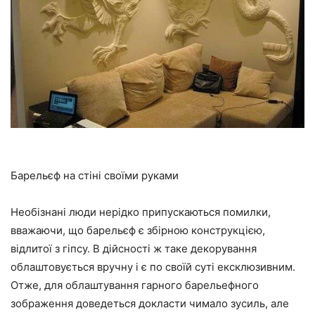
Барельєф на стіні своїми руками
Необізнані люди нерідко припускаються помилки,
вважаючи, що барельєф є збірною конструкцією,
відлитої з гіпсу. В дійсності ж таке декорування
облаштовується вручну і є по своїй суті ексклюзивним.
Отже, для облаштування гарного барельефного
зображення доведеться докласти чимало зусиль, але