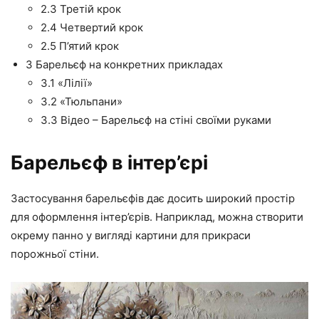
2.3
Третій крок
2.4
Четвертий крок
2.5
П’ятий крок
3
Барельєф на конкретних прикладах
3.1
«Лілії»
3.2
«Тюльпани»
3.3
Відео – Барельєф на стіні своїми руками
Барельєф в інтер’єрі
Застосування барельєфів дає досить широкий простір
для оформлення інтер’єрів. Наприклад, можна створити
окрему панно у вигляді картини для прикраси
порожньої стіни.