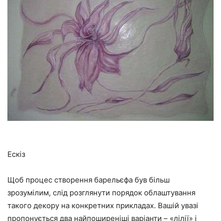
Ескіз
Щоб процес створення барельєфа був більш
зрозумілим, слід розглянути порядок облаштування
такого декору на конкретних прикладах. Вашій увазі
пропонується два найпоширеніші варіанти – «лілії» і