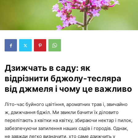
Дзижчать в саду: як
відрізнити бджолу-тесляра
від джмеля і чому це важливо
Літо-час буйного цвітіння, ароматних трав і, звичайно
ж, дзижчання бджіл. Ми звикли бачити їх діловито
перелітають з квітки на квітку, збираючи нектар і пилок,
забезпечуючи запилення наших садів і городів. Однак,
не завжди легко визначити, хто саме дзижчить у