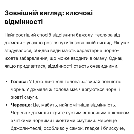
Зовнішній вигляд: ключові
відмінності
Найпростіший спосіб відрізнити бджолу-тесляра від
джмеля – уважно розглянути їх зовнішній вигляд. Як уже
згадувалося, обидва види мають характерне чорно-
жовте забарвлення, що може вводити в оману. Однак,
якщо придивитися, відмінності стають очевидними.
Голова:
У бджоли-теслі голова зазвичай повністю
чорна. У джмеля ж голова має чергуються чорні і
жовті смуги.
Черевце:
Це, мабуть, найпомітніша відмінність.
Черевце джмеля вкрите густим волосяним покривом
з чіткими чорними і жовтими смугами. Черевце
бджоли-теслі, особливо у самок, гладке і блискуче,