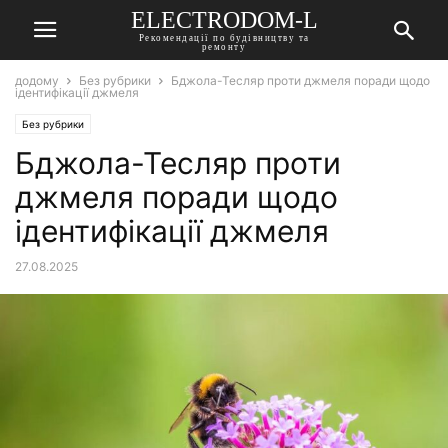
ELECTRODOM-L
Рекомендації по будівництву та
ремонту
додому
Без рубрики
Бджола-Тесляр проти джмеля поради щодо
ідентифікації джмеля
Без рубрики
Бджола-Тесляр проти
джмеля поради щодо
ідентифікації джмеля
27.08.2025