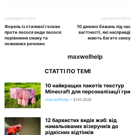
попередня стаття
наступна стаття
Форель із сталевої голови
10 дивних бажань під час
проти лосося види лосося:
вагітності, які насправді
порівняння смаку та
мають багато сенсу
поживних речовин
maxwelhelp
СТАТТІ ПО ТЕМІ
10 найкращих пакетів текстур
Minecraft для персоналізації гри
maxwelhelp
-
31.10.2025
12 барвистих видів жаб: від
намальованих візерунків до
рідкісних відтінків