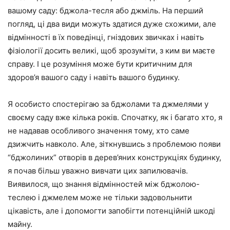
вашому саду: бджола-тесля або джміль. На перший
погляд, ці два види можуть здатися дуже схожими, але
відмінності в їх поведінці, гніздових звичках і навіть
фізіології досить великі, щоб зрозуміти, з ким ви маєте
справу. І це розуміння може бути критичним для
здоров’я вашого саду і навіть вашого будинку.
Я особисто спостерігаю за бджолами та джмелями у
своєму саду вже кілька років. Спочатку, як і багато хто, я
не надавав особливого значення тому, хто саме
дзижчить навколо. Але, зіткнувшись з проблемою появи
“бджолиних” отворів в дерев’яних конструкціях будинку,
я почав більш уважно вивчати цих запилювачів.
Виявилося, що знання відмінностей між бджолою-
теслею і джмелем може не тільки задовольнити
цікавість, але і допомогти запобігти потенційній шкоді
майну.