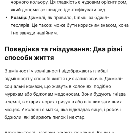
чорного кольору. Ця гладкість є чудовим орієнтиром,
який допомагає швидко ідентифікувати вид.
Розмір:
Джмелі, як правило, більші за бджіл-
теслярів. Це також може бути корисним знаком, хоча
і не завжди надійним.
Поведінка та гніздування: Два різні
способи життя
Відмінності у зовнішності відображають глибші
відмінності у способі життя цих запилювачів. Джмелі-
соціальні комахи, що живуть в колоніях, подібно
мурахам або бджолам медоносам. Вони будують гнізда
в землі, в старих норах гризунів або в інших затишних
місцях. У колонії є матка, яка відкладає яйця, і робочі
бджоли, які збирають пилок і нектар.
Бджоли-теслі, навпаки, живуть поодинці. Вони не