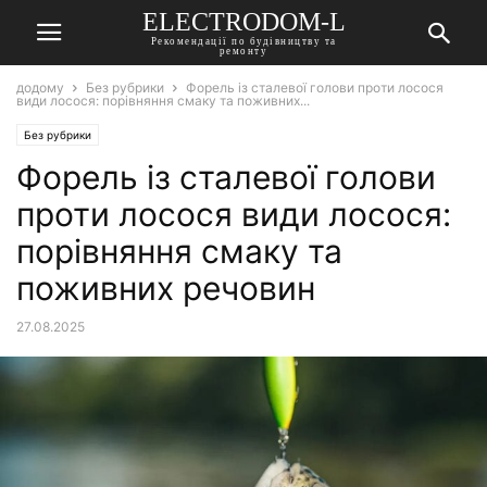
ELECTRODOM-L
Рекомендації по будівництву та
ремонту
додому
Без рубрики
Форель із сталевої голови проти лосося
види лосося: порівняння смаку та поживних...
Без рубрики
Форель із сталевої голови
проти лосося види лосося:
порівняння смаку та
поживних речовин
27.08.2025