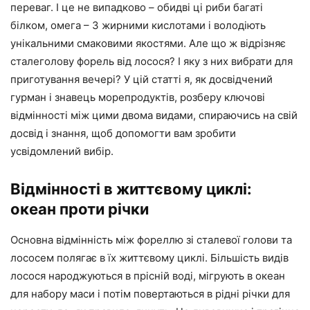
переваг. І це не випадково – обидві ці риби багаті
білком, омега – 3 жирними кислотами і володіють
унікальними смаковими якостями. Але що ж відрізняє
сталеголову форель від лосося? І яку з них вибрати для
приготування вечері? У цій статті я, як досвідчений
гурман і знавець морепродуктів, розберу ключові
відмінності між цими двома видами, спираючись на свій
досвід і знання, щоб допомогти вам зробити
усвідомлений вибір.
Відмінності в життєвому циклі:
океан проти річки
Основна відмінність між фореллю зі сталевої голови та
лососем полягає в їх життєвому циклі. Більшість видів
лосося народжуються в прісній воді, мігрують в океан
для набору маси і потім повертаються в рідні річки для