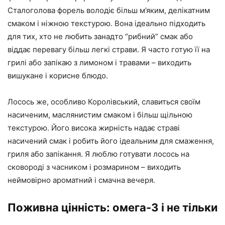
Сталоголова форель володіє більш м’яким, делікатним
смаком і ніжною текстурою. Вона ідеально підходить
для тих, хто не любить занадто “рибний” смак або
віддає перевагу більш легкі страви. Я часто готую її на
грилі або запікаю з лимоном і травами – виходить
вишукане і корисне блюдо.
Лосось же, особливо Королівський, славиться своїм
насиченим, маслянистим смаком і більш щільною
текстурою. Його висока жирність надає страві
насичений смак і робить його ідеальним для смаження,
гриля або запікання. Я люблю готувати лосось на
сковороді з часником і розмарином – виходить
неймовірно ароматний і смачна вечеря.
Поживна цінність: омега-3 і не тільки