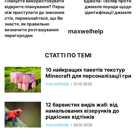
Плануєте використовувати
Бджола-Тесляр проти
відкрите планування? Перш
джмеля поради щодо
ніж приступати до знесення
ідентифікації джмеля
стін, переконайтеся, що Ви
знаєте, як правильно
визначити розташування
maxwelhelp
перегородки
СТАТТІ ПО ТЕМІ
10 найкращих пакетів текстур
Minecraft для персоналізації гри
maxwelhelp
-
31.10.2025
12 барвистих видів жаб: від
намальованих візерунків до
рідкісних відтінків
maxwelhelp
-
26.10.2025