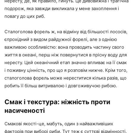
нересту, де, як правило, гинуть. Це дивовижна і трагічна
подорож, яка завжди викликала у мене захоплення і
повагу до цих риб.
Сталоголова форель ж, на відміну від більшості лососів,
є
прохідний
з видом райдужної форелі, але з однією
важливою особливістю: вона проводить частину свого
життя в океані, перш ніж повернутися в прісну воду для
нересту. Цей океанічний етап значно впливає на її смак
і поживну цінність, про що я розповім нижче. Крім того,
сталоголова форель може нереститися кілька разів, що
робить її більш витривалою і довгоживучою рибою.
Смак і текстура: ніжність проти
насиченості
Смакові якості-це, мабуть, один з найважливіших
факторів при виборі риби. Тут теж є суттєві відмінності.