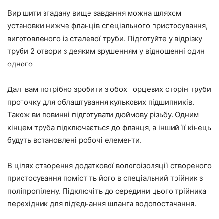
Вирішити згадану вище завдання можна шляхом
установки нижче фланців спеціального пристосування,
виготовленого із сталевої труби. Підготуйте у відрізку
труби 2 отвори з деяким зрушенням у відношенні один
одного.
Далі вам потрібно зробити з обох торцевих сторін труби
проточку для облаштування кулькових підшипників.
Також ви повинні підготувати дюймову різьбу. Одним
кінцем труба підключається до фланця, а інший її кінець
будуть встановлені робочі елементи.
В цілях створення додаткової вологоізоляції створеного
пристосування помістіть його в спеціальний трійник з
поліпропілену. Підключіть до середини цього трійника
перехідник для під’єднання шланга водопостачання.