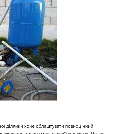
ої ділянки хоче облаштувати повноцінний
о завдання цілком можна своїми руками. Це, по-