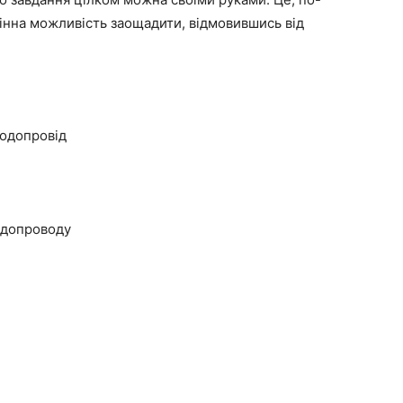
мінна можливість заощадити, відмовившись від
водопровід
одопроводу