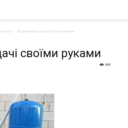
лізація
Водопровід на дачі своїми руками
дачі своїми руками
849