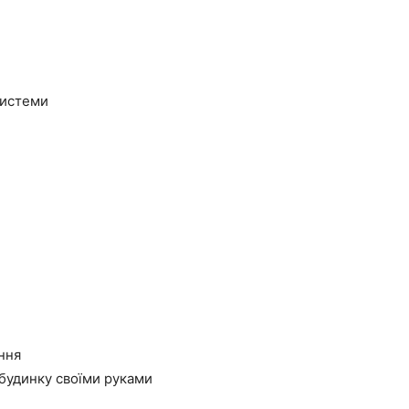
системи
ння
 будинку своїми руками