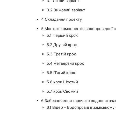
3.1
Літній варіант
3.2
Зимовий варіант
4
Складання проекту
5
Монтаж компонентів водопровідної 
5.1
Перший крок
5.2
Другий крок
5.3
Третій крок
5.4
Четвертий крок
5.5
П’ятий крок
5.6
крок Шостий
5.7
крок Сьомий
6
Забезпечення гарячого водопостача
6.1
Відео – Водопровід в заміському