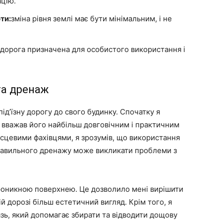
ацію.
ти:
зміна рівня землі має бути мінімальним, і не
.
а дорога призначена для особистого використання і
 та дренаж
ід’їзну дорогу до свого будинку. Спочатку я
к вважав його найбільш довговічним і практичним
місцевими фахівцями, я зрозумів, що використання
правильного дренажу може викликати проблеми з
проникною поверхнею. Це дозволило мені вирішити
й дорозі більш естетичний вигляд. Крім того, я
зь, який допомагає збирати та відводити дощову