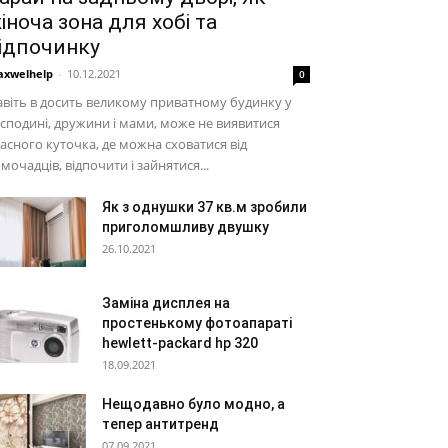
іноча зона для хобі та
ідпочинку
xwelhelp
-
10.12.2021
0
віть в досить великому приватному будинку у
сподині, дружини і мами, може не виявитися
асного куточка, де можна сховатися від
мочадців, відпочити і зайнятися...
Як з однушки 37 кв.м зробили
приголомшливу двушку
26.10.2021
Заміна дисплея на
простенькому фотоапараті
hewlett-packard hp 320
18.09.2021
Нещодавно було модно, а
тепер антитренд
07.09.2021