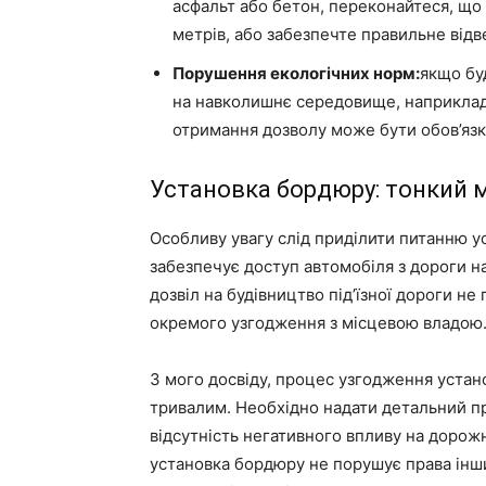
асфальт або бетон, переконайтеся, що 
метрів, або забезпечте правильне відв
Порушення екологічних норм:
якщо бу
на навколишнє середовище, наприклад,
отримання дозволу може бути обов’яз
Установка бордюру: тонкий
Особливу увагу слід приділити питанню у
забезпечує доступ автомобіля з дороги на 
дозвіл на будівництво під’їзної дороги н
окремого узгодження з місцевою владою
З мого досвіду, процес узгодження уста
тривалим. Необхідно надати детальний пр
відсутність негативного впливу на дорожн
установка бордюру не порушує права інши