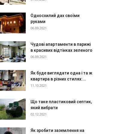
Односхилий дах своїми
руками
06.09.2021
Чудові апартаменти в парижі
в красивих відтінках зеленого
06.09.2021
Як буде виглядати одна і та ж
квартира в різних стилях:...
11.10.2021
Що таке пластиковий септик,
який вибрати
02.12.2021
Як зробити заземлення на