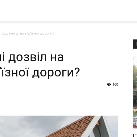
 будівництво під’їзної дороги?
і дозвіл на
’їзної дороги?
100
С