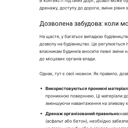
В контексті під’їзних доріг, дозвіл може 
дренажу, доступу до дороги, зміни рівня 
Дозволена забудова: коли мо
На щастя, у багатьох випадках будівництв
дозволу на будівництво. Це регулюється 
власникам будинків вносити певні зміни н
до місцевих органів влади.
Однак, тут є свої нюанси. Як правило, до
Використовуються проникні матеріал
проникною поверхнею. Ці матеріали до
зменшуючи навантаження на зливову к
Дренаж організований правильно:
нав
(асфальт або бетон), необхідно забезп