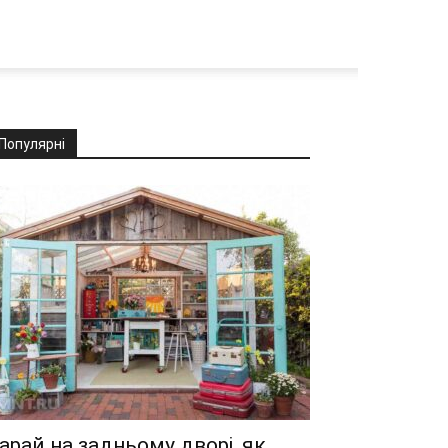
Популярні
арай на задньому дворі, як