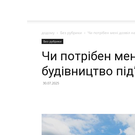
додому
Без рубрики
Чи потрібен мені дозвіл на
Без рубрики
Чи потрібен мен
будівництво під
30.07.2025