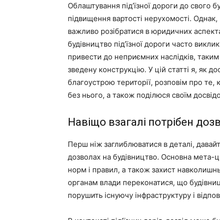
Облаштування під’їзної дороги до свого бу
підвищення вартості нерухомості. Однак, 
важливо розібратися в юридичних аспекта
будівництво під’їзної дороги часто викли
привести до неприємних наслідків, таким
зведену конструкцію. У цій статті я, як 
благоустрою території, розповім про те, 
без нього, а також поділюся своїм досві
Навіщо взагалі потрібен дозв
Перш ніж заглиблюватися в деталі, давайт
дозволах на будівництво. Основна мета-
норм і правил, а також захист навколишн
органам влади переконатися, що будівни
порушить існуючу інфраструктуру і відпо