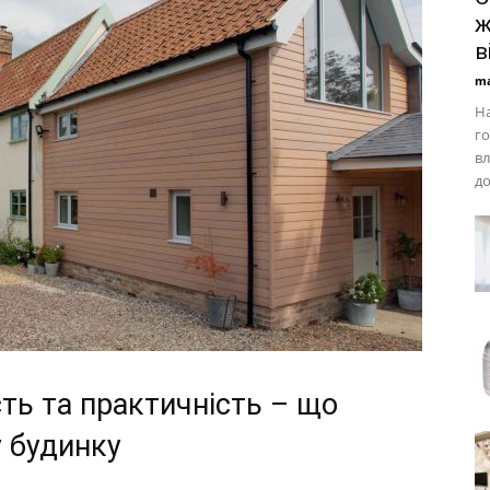
ж
в
ma
На
го
вл
до
сть та практичність – що
у будинку