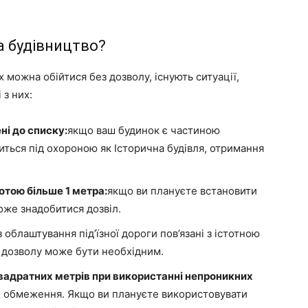
а будівництво?
 можна обійтися без дозволу, існують ситуації,
 з них:
ні до списку:
якщо ваш будинок є частиною
иться під охороною як Історична будівля, отримання
сотою більше 1 метра:
якщо ви плануєте встановити
оже знадобитися дозвіл.
 облаштування під’їзної дороги пов’язані з істотною
 дозволу може бути необхідним.
квадратних метрів при використанні непроникних
е обмеження. Якщо ви плануєте використовувати