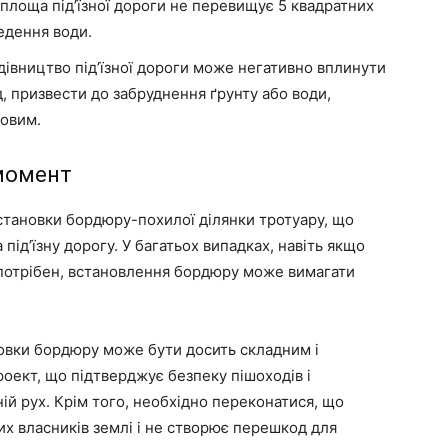
площа під’їзної дороги не перевищує 5 квадратних
едення води.
дівництво під’їзної дороги може негативно вплинути
 призвести до забруднення ґрунту або води,
ковим.
 момент
становки бордюру-похилої ділянки тротуару, що
під’їзну дорогу. У багатьох випадках, навіть якщо
е потрібен, встановлення бордюру може вимагати
.
новки бордюру може бути досить складним і
оект, що підтверджує безпеку пішоходів і
ій рух. Крім того, необхідно переконатися, що
х власників землі і не створює перешкод для