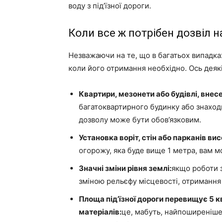
воду з під’їзної дороги.
Коли все ж потрібен дозвіл н
Незважаючи на те, що в багатьох випадках
коли його отримання необхідно. Ось деякі
Квартири, мезонети або будівлі, внесе
багатоквартирного будинку або знаход
дозволу може бути обов’язковим.
Установка воріт, стін або парканів ви
огорожу, яка буде вище 1 метра, вам м
Значні зміни рівня землі:
якщо роботи з
зміною рельєфу місцевості, отримання
Площа під’їзної дороги перевищує 5 
матеріалів:
це, мабуть, найпоширеніш