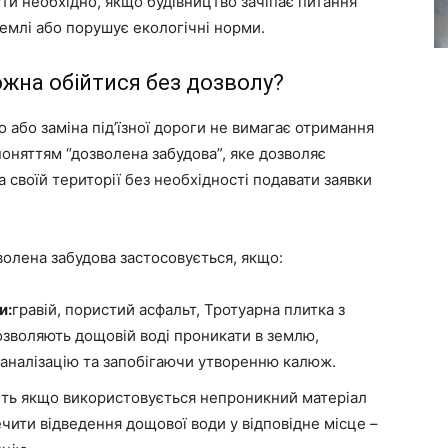
бути необхідно, якщо будівництво зачіпає питання
землі або порушує екологічні норми.
жна обійтися без дозволу?
о або заміна під’їзної дороги не вимагає отримання
поняттям “дозволена забудова”, яке дозволяє
а своїй території без необхідності подавати заявки
зволена забудова застосовується, якщо:
и:
гравій, пористий асфальт, Тротуарна плитка з
зволяють дощовій воді проникати в землю,
аналізацію та запобігаючи утворенню калюж.
іть якщо використовується непроникний матеріал
ечити відведення дощової води у відповідне місце –