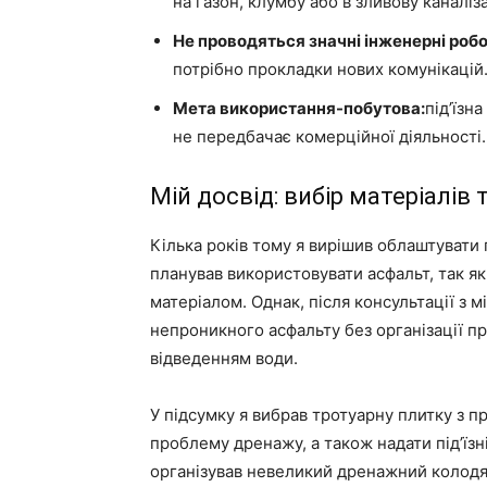
на газон, клумбу або в зливову каналіз
Не проводяться значні інженерні робо
потрібно прокладки нових комунікацій
Мета використання-побутова:
під’їзн
не передбачає комерційної діяльності.
Мій досвід: вибір матеріалів
Кілька років тому я вирішив облаштувати п
планував використовувати асфальт, так я
матеріалом. Однак, після консультації з 
непроникного асфальту без організації 
відведенням води.
У підсумку я вибрав тротуарну плитку з 
проблему дренажу, а також надати під’їзні
організував невеликий дренажний колодя