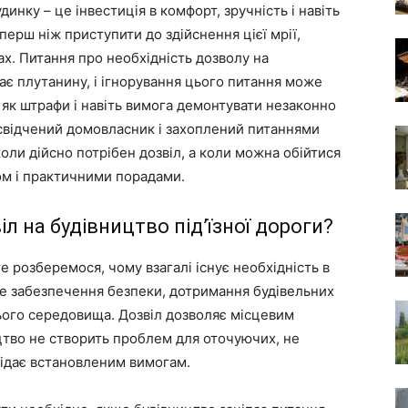
динку – це інвестиція в комфорт, зручність і навіть
перш ніж приступити до здійснення цієї мрії,
х. Питання про необхідність дозволу на
кає плутанину, і ігнорування цього питання може
 як штрафи і навіть вимога демонтувати незаконно
досвідчений домовласник і захоплений питаннями
коли дійсно потрібен дозвіл, а коли можна обійтися
дом і практичними порадами.
іл на будівництво під’їзної дороги?
е розберемося, чому взагалі існує необхідність в
це забезпечення безпеки, дотримання будівельних
ього середовища. Дозвіл дозволяє місцевим
цтво не створить проблем для оточуючих, не
відає встановленим вимогам.