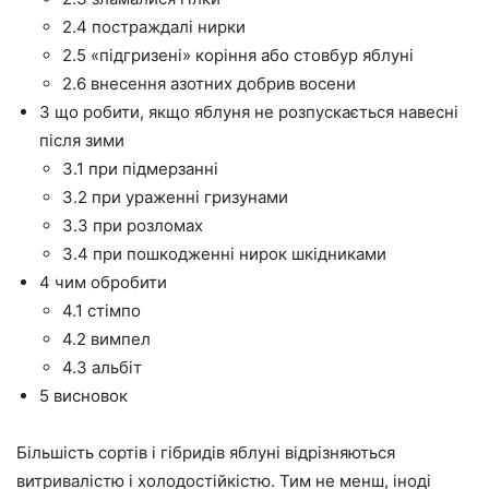
2.4 постраждалі нирки
2.5 «підгризені» коріння або стовбур яблуні
2.6 внесення азотних добрив восени
3 що робити, якщо яблуня не розпускається навесні
після зими
3.1 при підмерзанні
3.2 при ураженні гризунами
3.3 при розломах
3.4 при пошкодженні нирок шкідниками
4 чим обробити
4.1 стімпо
4.2 вимпел
4.3 альбіт
5 висновок
Більшість сортів і гібридів яблуні відрізняються
витривалістю і холодостійкістю. Тим не менш, іноді