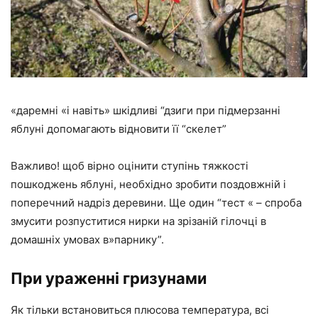
«даремні «і навіть» шкідливі “дзиги при підмерзанні
яблуні допомагають відновити її “скелет”
Важливо! щоб вірно оцінити ступінь тяжкості
пошкоджень яблуні, необхідно зробити поздовжній і
поперечний надріз деревини. Ще один “тест « – спроба
змусити розпуститися нирки на зрізаній гілочці в
домашніх умовах в»парнику”.
При ураженні гризунами
Як тільки встановиться плюсова температура, всі