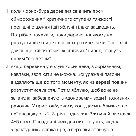
коли чорно-бура деревина свідчить про»
обмороження ” критичного ступеня тяжкості,
поспішні рішення і дії яблуні тільки зашкодять.
Потрібно почекати, поки дерево, на якому не
розпустилися листя, все ж «прокинеться». Так звані
дзиги, що з’являються з» сплячих “нирок, стануть
новим “скелетом”.
якщо деревина у яблуні коричнева, з обрізанням,
навпаки, зволікати не можна. Всі уражені пагони
видаляють ще до того моменту, як на дереві повинні
розпуститися листя. Потім яблуню, щоб вона не
загинула, забезпечують «донорами» води і поживних
речовин. У пристовбурному колі, досить близько до
неї висаджують 2-3-річні «дички». Зазвичай вистачає
4-5 штук. Посадочні ями для них готують, як для
«культурних» саджанців, а верхівки стовбурів