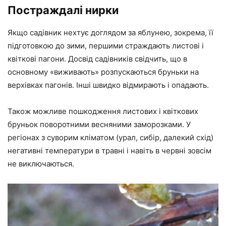
Постраждалі нирки
Якщо садівник нехтує доглядом за яблунею, зокрема, її
підготовкою до зими, першими страждають листові і
квіткові пагони. Досвід садівників свідчить, що в
основному «виживають» розпускаються бруньки на
верхівках пагонів. Інші швидко відмирають і опадають.
Також можливе пошкодження листових і квіткових
бруньок поворотними весняними заморозками. У
регіонах з суворим кліматом (урал, сибір, далекий схід)
негативні температури в травні і навіть в червні зовсім
не виключаються.