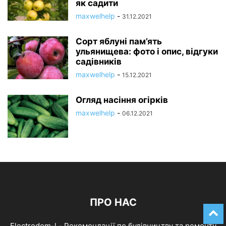
як садити
maxwelhelp
-
31.12.2021
Сорт яблуні пам’ять
ульянищева: фото і опис, відгуки
садівників
maxwelhelp
-
15.12.2021
Огляд насіння огірків
maxwelhelp
-
06.12.2021
ПРО НАС
Electrodom-l - Рекомендації по будівництву та ремонту