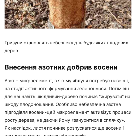
Гризуни становлять небезпеку для будь-яких плодових
дерев
Внесення азотних добрив восени
Азот – макроелемент, в якому яблуня потребує навесні,
на стадії активного формування зеленої маси. Потім він
для неї навіть шкідливий-дерево починає “жирувати” на
шкоду плодоношення. Особливо небезпечна азотна
підгодівля восени-цей макроелемент активізує процеси
росту дерева, не даючи йому «зануритися в сплячку».
Як наслідок, листя починає розпускатися ще восени і
неминуче гинуть взимку від морозів.