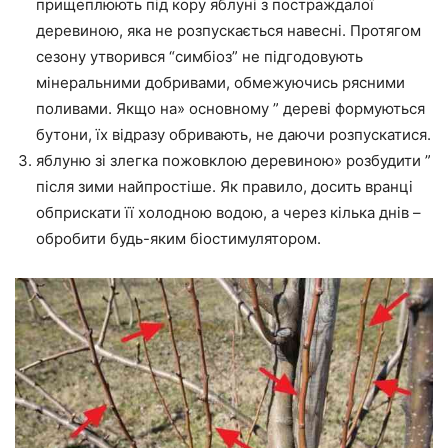
прищеплюють під кору яблуні з постраждалої
деревиною, яка не розпускається навесні. Протягом
сезону утворився “симбіоз” не підгодовують
мінеральними добривами, обмежуючись рясними
поливами. Якщо на» основному ” дереві формуються
бутони, їх відразу обривають, не даючи розпускатися.
яблуню зі злегка пожовклою деревиною» розбудити ”
після зими найпростіше. Як правило, досить вранці
обприскати її холодною водою, а через кілька днів –
обробити будь-яким біостимулятором.