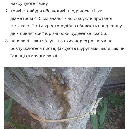
накручують гайку.
тонкі стовбури або великі плодоносні гілки
діаметром 4-5 см аналогічно фіксують дротяної
стяжкою. Потім хрестоподібно вбивають в деревину
дві» дивляться ” в різні боки будівельні скоби.
невеликі гілки яблуні, на яких через розломи не
розпускаються листя, фіксують шурупами, залишаючи
їх кінці стирчати зовні.