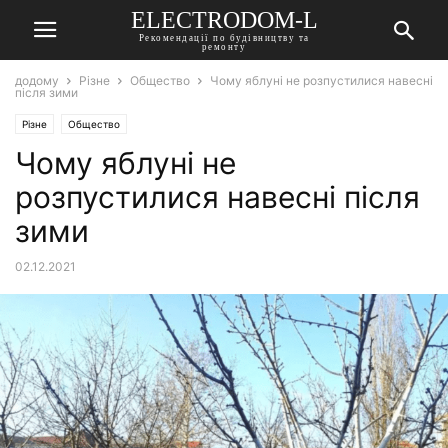
ELECTRODOM-L
Рекомендації по будівництву та
ремонту
додому
Різне
Общество
Чому яблуні не розпустилися навесні
після зими
Різне
Общество
Чому яблуні не
розпустилися навесні після
зими
02.12.2021