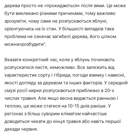
дерева просто не «прокидаються» після зими. Це може
бути викликано різними причинами, тому важливо
зрозуміти, чому саме не розпускаються яблуні,
орієнтуючись на їх стан. У більшості випадків така
проблема не означає загибелі дерева, його цілком
можна»розбудити”.
Вказати конкретний час, коли у яблунь починають
розпускатися листя, неможливо. Все залежить від
характеристик сорту і гібрида, погоди взимку і навесні,
якості догляду за деревом та інших факторів. У середній
смузі росії нирки розпускаються приблизно в 20-х
числах травня. Але якщо весна видається ранньою і
теплою, це може статися на 10-15 днів раніше. У
регіонах з більш суворим кліматом найчастіше
доводиться чекати до кінця травня або навіть першої
декади червня.