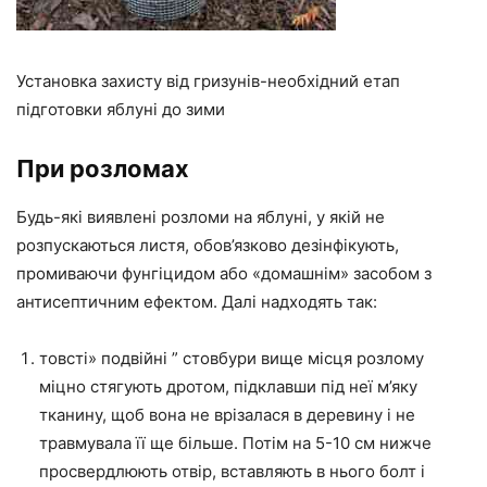
Установка захисту від гризунів-необхідний етап
підготовки яблуні до зими
При розломах
Будь-які виявлені розломи на яблуні, у якій не
розпускаються листя, обов’язково дезінфікують,
промиваючи фунгіцидом або «домашнім» засобом з
антисептичним ефектом. Далі надходять так:
товсті» подвійні ” стовбури вище місця розлому
міцно стягують дротом, підклавши під неї м’яку
тканину, щоб вона не врізалася в деревину і не
травмувала її ще більше. Потім на 5-10 см нижче
просвердлюють отвір, вставляють в нього болт і