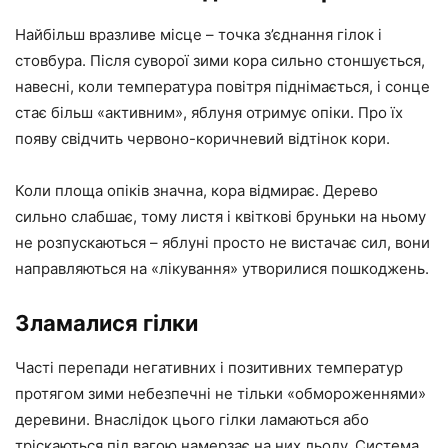
Найбільш вразливе місце – точка з’єднання гілок і
стовбура. Після суворої зими кора сильно стоншується,
навесні, коли температура повітря піднімається, і сонце
стає більш «активним», яблуня отримує опіки. Про їх
появу свідчить червоно-коричневий відтінок кори.
Коли площа опіків значна, кора відмирає. Дерево
сильно слабшає, тому листя і квіткові бруньки на ньому
не розпускаються – яблуні просто не вистачає сил, вони
направляються на «лікування» утворилися пошкоджень.
Зламалися гілки
Часті перепади негативних і позитивних температур
протягом зими небезпечні не тільки «обмороженнями»
деревини. Внаслідок цього гілки ламаються або
тріскаються під вагою намерзає на них льоду. Система