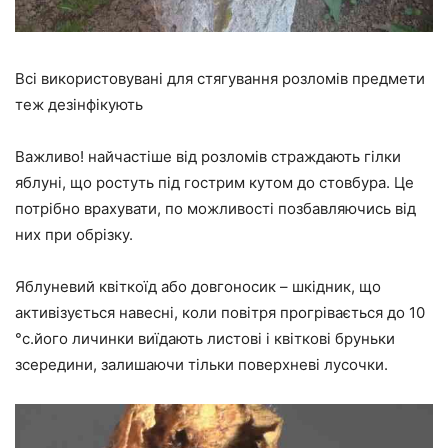
Всі використовувані для стягування розломів предмети
теж дезінфікують
Важливо! найчастіше від розломів страждають гілки
яблуні, що ростуть під гострим кутом до стовбура. Це
потрібно врахувати, по можливості позбавляючись від
них при обрізку.
Яблуневий квіткоїд або довгоносик – шкідник, що
активізується навесні, коли повітря прогрівається до 10
°с.його личинки виїдають листові і квіткові бруньки
зсередини, залишаючи тільки поверхневі лусочки.