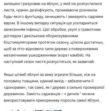
залишені гризунами на яблуні, у якій не розпустилися
листя, «рани» дезінфікують, промиваючи розчином
будь-якого фунгіциду, зачищають і замазують садовим
варом. В іншому випадку ситуація ще ускладниться
занесенням інфекції. Цієї обробки, укупі з грамотним
доглядом і декількома обприскуваннями
біостимуляторами протягом сезону, цілком достатньо,
щоб за літо відновило сили дерево з поверхневими
механічними ушкодженнями (кора і камбій). На
наступний сезон листя розпустяться, як зазвичай.
Якщо штамб яблуні за зиму згризли більше, ніж на
половину товщини, єдиний вихід – забезпечити її
«донорами», так само, як і дерево з сильно промерзлої
деревиною. Замість саджанців – » дичків ” можна
використовувати прикореневу поросль самої яблуні.