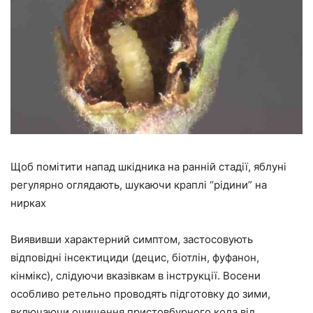
Щоб помітити напад шкідника на ранній стадії, яблуні
регулярно оглядають, шукаючи краплі “рідини” на
нирках
Виявивши характерний симптом, застосовують
відповідні інсектициди (децис, біотлін, фуфанон,
кінмікс), слідуючи вказівкам в інструкції. Восени
особливо ретельно проводять підготовку до зими,
включаючи очищення пристовбурного кола від