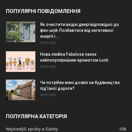
ПОПУЛЯРНІ ПОВІДОМЛЕННЯ
Як очистити вхідні двері відповідно до
фен-шуй-Позбавтеся від негативної
енергії і...
28.07.2025
Нова лінійка Fabulosa пахне
найпопулярнішим ароматом Lush
28.07.2025
Чи потрібен мені дозвіл на будівництво
під’їзної дороги?
30.07.2025
ПОПУЛЯРНА КАТЕГОРІЯ
Nejnovější zprávy a články
108