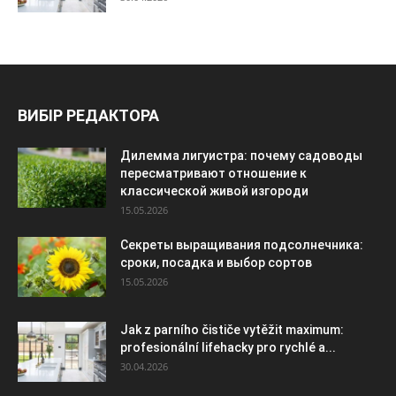
ВИБІР РЕДАКТОРА
Дилемма лигуистра: почему садоводы
пересматривают отношение к
классической живой изгороди
15.05.2026
Секреты выращивания подсолнечника:
сроки, посадка и выбор сортов
15.05.2026
Jak z parního čističe vytěžit maximum:
profesionální lifehacky pro rychlé a...
30.04.2026