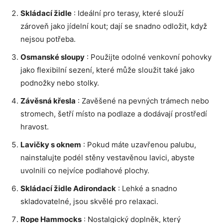
Skládací židle
: Ideální pro terasy, které slouží
zároveň jako jídelní kout; dají se snadno odložit, když
nejsou potřeba.
Osmanské sloupy
: Použijte odolné venkovní pohovky
jako flexibilní sezení, které může sloužit také jako
podnožky nebo stolky.
Závěsná křesla
: Zavěšené na pevných trámech nebo
stromech, šetří místo na podlaze a dodávají prostředí
hravost.
Lavičky s oknem
: Pokud máte uzavřenou palubu,
nainstalujte podél stěny vestavěnou lavici, abyste
uvolnili co nejvíce podlahové plochy.
Skládací židle Adirondack
: Lehké a snadno
skladovatelné, jsou skvělé pro relaxaci.
Rope Hammocks
: Nostalgický doplněk, který