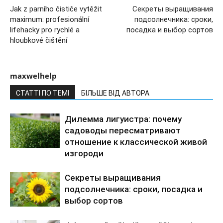
Jak z parního čističe vytěžit
Секреты выращивания
maximum: profesionální
подсолнечника: сроки,
lifehacky pro rychlé a
посадка и выбор сортов
hloubkové čištění
maxwelhelp
СТАТТІ ПО ТЕМІ
БІЛЬШЕ ВІД АВТОРА
Дилемма лигуистра: почему
садоводы пересматривают
отношение к классической живой
изгороди
Секреты выращивания
подсолнечника: сроки, посадка и
выбор сортов