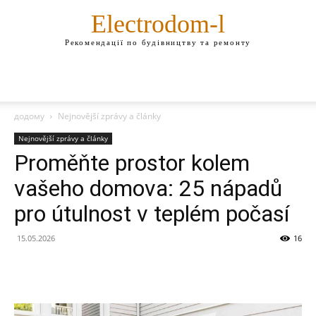
Electrodom-l
Рекомендації по будівництву та ремонту
додому
Nejnovější zprávy a články
Nejnovější zprávy a články
Proměňte prostor kolem
vašeho domova: 25 nápadů
pro útulnost v teplém počasí
15.05.2026
16