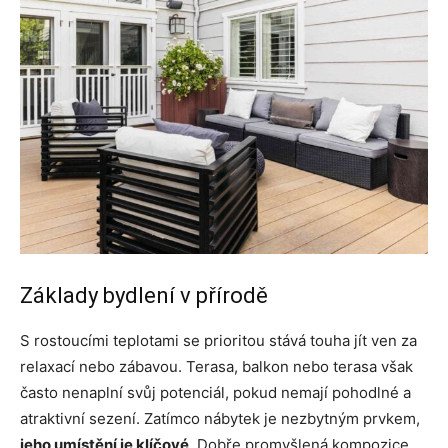
Základy bydlení v přírodě
S rostoucími teplotami se prioritou stává touha jít ven za
relaxací nebo zábavou. Terasa, balkon nebo terasa však
často nenaplní svůj potenciál, pokud nemají pohodlné a
atraktivní sezení. Zatímco nábytek je nezbytným prvkem,
jeho umístění je klíčové
. Dobře promyšlená kompozice