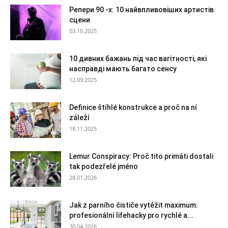
Репери 90 -х: 10 найвпливовіших артистів
сцени
03.10.2025
10 дивних бажань під час вагітності, які
насправді мають багато сенсу
12.09.2025
Definice štíhlé konstrukce a proč na ní
záleží
18.11.2025
Lemur Conspiracy: Proč tito primáti dostali
tak podezřelé jméno
28.01.2026
Jak z parního čističe vytěžit maximum:
profesionální lifehacky pro rychlé a...
30.04.2026