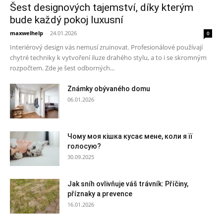
Šest designových tajemství, díky kterým
bude každý pokoj luxusní
maxwelhelp
-
24.01.2026
0
Interiérový design vás nemusí zruinovat. Profesionálové používají
chytré techniky k vytvoření iluze drahého stylu, a to i se skromným
rozpočtem. Zde je šest odborných...
Známky obývaného domu
06.01.2026
Чому моя кішка кусає мене, коли я її
голосую?
30.09.2025
Jak sníh ovlivňuje váš trávník: Příčiny,
příznaky a prevence
16.01.2026