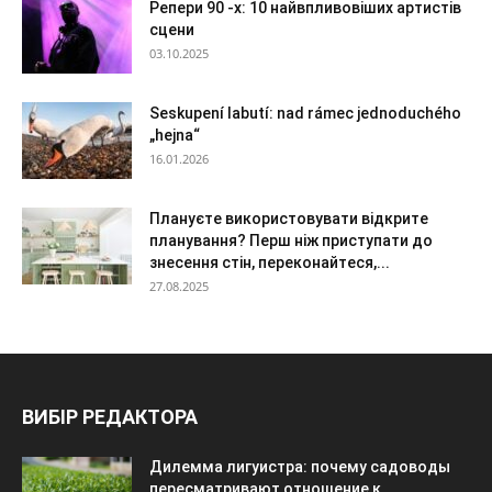
Репери 90 -х: 10 найвпливовіших артистів
сцени
03.10.2025
Seskupení labutí: nad rámec jednoduchého
„hejna“
16.01.2026
Плануєте використовувати відкрите
планування? Перш ніж приступати до
знесення стін, переконайтеся,...
27.08.2025
ВИБІР РЕДАКТОРА
Дилемма лигуистра: почему садоводы
пересматривают отношение к