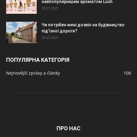
найпопулярнішим ароматом Lush
28.07.2025
Чи потрібен мені дозвіл на будівництво
під’їзної дороги?
30.07.2025
ПОПУЛЯРНА КАТЕГОРІЯ
Nejnovější zprávy a články
108
ПРО НАС