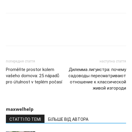
попередня стаття
наступна стаття
Proměňte prostor kolem
Дилемма лигуистра: почему
vašeho domova: 25 nápadů
садоводы пересматривают
pro útulnost v teplém počasí
отношение к классической
живой изгороди
maxwelhelp
СТАТТІ ПО ТЕМІ
БІЛЬШЕ ВІД АВТОРА