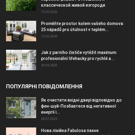
классической живой изгороди
15.05.2026
Proměňte prostor kolem vašeho domova:
25 nápadů pro útulnost v teplém...
15.05.2026
Jak z parního čističe vytěžit maximum:
profesionální lifehacky pro rychlé a...
30.04.2026
ПОПУЛЯРНІ ПОВІДОМЛЕННЯ
Як очистити вхідні двері відповідно до
фен-шуй-Позбавтеся від негативної
енергії і...
28.07.2025
Нова лінійка Fabulosa пахне