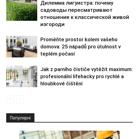
Дилемма лигуистра: почему
садоводы пересматривают
отношение к классической живой
изгороди
Proměňte prostor kolem vašeho
domova: 25 nápadů pro útulnost v
teplém počasí
Jak z parního čističe vytěžit maximum:
profesionální lifehacky pro rychlé a
hloubkové čištění
Популярні