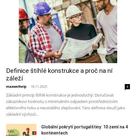
Definice štíhlé konstrukce a proč na ní
záleží
maxwelhelp
-
18.11.2025
0
Základní princip štíhlé konstrukce je jednoduchý: Doručovat
zákazníkovi hodnotu s minimálním odpadem prostřednictvím
efektivního toku a neustálého zlepšování. Tato definice slouží jako
základní výchozí...
Globální pokrytí portugalštiny: 10 zemí na 4
kontinentech