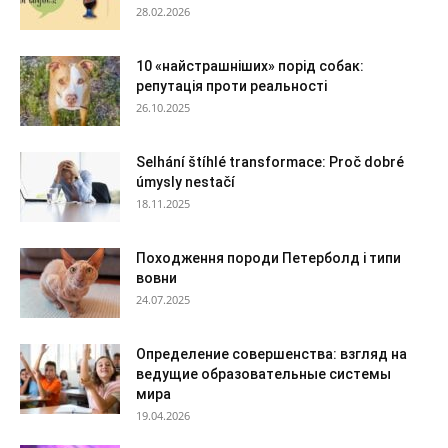
28.02.2026
10 «найстрашніших» порід собак:
репутація проти реальності
26.10.2025
Selhání štíhlé transformace: Proč dobré
úmysly nestačí
18.11.2025
Походження породи Петерболд і типи
вовни
24.07.2025
Определение совершенства: взгляд на
ведущие образовательные системы
мира
19.04.2026