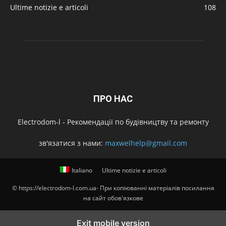
Ultime notizie e articoli
108
ПРО НАС
Electrodom-l - Рекомендації по будівництву та ремонту
зв'язатися з нами:
maxwelhelp@gmail.com
Italiano
Ultime notizie e articoli
© https://electrodom-l.com.ua- При копіюванні матеріалів посилання
на сайт обов'язкове
Exit mobile version