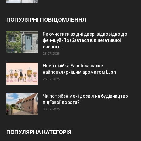
ПОПУЛЯРНІ ПОВІДОМЛЕННЯ
Як очистити вхідні двері відповідно до
фен-шуй-Позбавтеся від негативної
енергії і...
28.07.2025
Нова лінійка Fabulosa пахне
найпопулярнішим ароматом Lush
28.07.2025
Чи потрібен мені дозвіл на будівництво
під’їзної дороги?
30.07.2025
ПОПУЛЯРНА КАТЕГОРІЯ