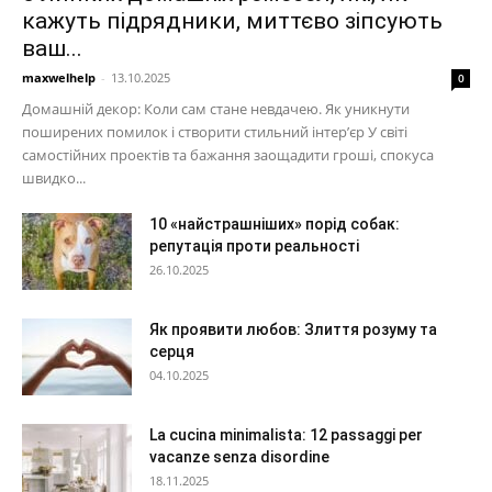
кажуть підрядники, миттєво зіпсують
ваш...
maxwelhelp
-
13.10.2025
0
Домашній декор: Коли сам стане невдачею. Як уникнути
поширених помилок і створити стильний інтер’єр У світі
самостійних проектів та бажання заощадити гроші, спокуса
швидко...
10 «найстрашніших» порід собак:
репутація проти реальності
26.10.2025
Як проявити любов: Злиття розуму та
серця
04.10.2025
La cucina minimalista: 12 passaggi per
vacanze senza disordine
18.11.2025