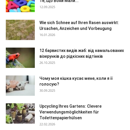
Те, Що Вони Мали...
12.09.2025
Wie sich Schnee auf Ihren Rasen auswirkt:
Ursachen, Anzeichen und Vorbeugung
16.01.2026
12 барвистих видів жаб: від намальованих
візерунків до рідкісних відтінків
26.10.2025
Чому моя кішка кусає мене, коли я її
голосую?
30.09.2025
Upcycling Ihres Gartens: Clevere
Verwendungsmöglichkeiten für
Toilettenpapierhülsen
22.02.2026