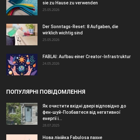
sie zu Hause zu verwenden
25.05.2026
Der Sonntags-Reset: 8 Aufgaben, die
wirklich wichtig sind
25.05.2026
FABLAI: Aufbau einer Creator-Infrastruktur
24.05.2026
ПОПУЛЯРНІ ПОВІДОМЛЕННЯ
Як очистити вхідні двері відповідно до
фен-шуй-Позбавтеся від негативної
енергії і...
28.07.2025
Нова лінійка Fabulosa пахне