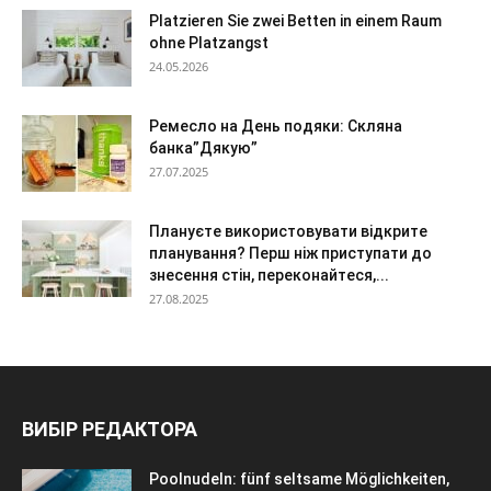
Platzieren Sie zwei Betten in einem Raum
ohne Platzangst
24.05.2026
Ремесло на День подяки: Скляна
банка”Дякую”
27.07.2025
Плануєте використовувати відкрите
планування? Перш ніж приступати до
знесення стін, переконайтеся,...
27.08.2025
ВИБІР РЕДАКТОРА
Poolnudeln: fünf seltsame Möglichkeiten,