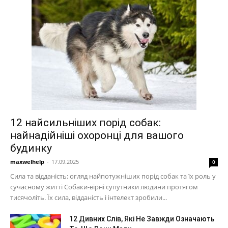
12 найсильніших порід собак:
найнадійніші охоронці для вашого
будинку
maxwelhelp
-
17.09.2025
0
Сила та відданість: огляд найпотужніших порід собак та їх роль у
сучасному житті Собаки-вірні супутники людини протягом
тисячоліть. Їх сила, відданість і інтелект зробили...
12 Дивних Слів, Які Не Завжди Означають